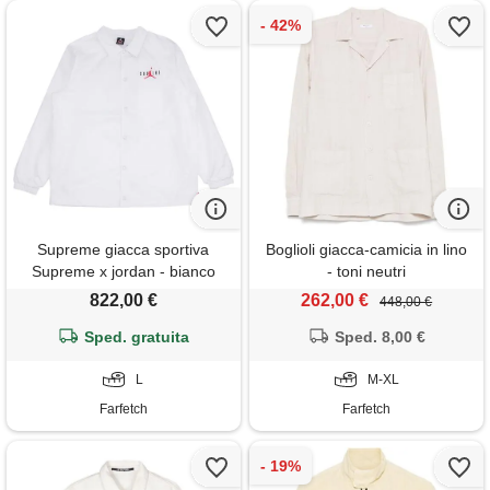
Supreme giacca sportiva
Boglioli giacca-camicia in lino
Supreme x jordan - bianco
- toni neutri
822,00 €
262,00 €
448,00 €
Sped. gratuita
Sped. 8,00 €
L
M-XL
Farfetch
Farfetch