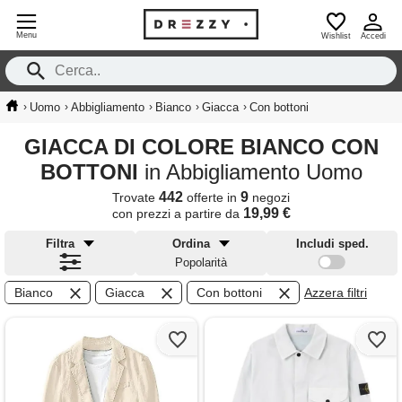
Menu
Wishlist
Accedi
›
›
›
›
›
Uomo
Abbigliamento
Bianco
Giacca
Con bottoni
GIACCA DI COLORE BIANCO CON
BOTTONI
in Abbigliamento Uomo
442
9
Trovate
offerte in
negozi
19,99 €
con prezzi a partire da
Filtra
Ordina
Includi sped.
Popolarità
Bianco
Giacca
Con bottoni
Azzera filtri