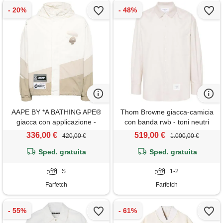
AAPE BY *A BATHING APE®
Thom Browne giacca-camicia
giacca con applicazione -
con banda rwb - toni neutri
bianco
336,00 €
519,00 €
420,00 €
1.000,00 €
Sped. gratuita
Sped. gratuita
S
1-2
Farfetch
Farfetch