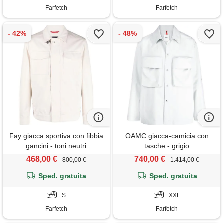
Farfetch
Farfetch
Fay giacca sportiva con fibbia
OAMC giacca-camicia con
gancini - toni neutri
tasche - grigio
468,00 €
740,00 €
800,00 €
1.414,00 €
Sped. gratuita
Sped. gratuita
S
XXL
Farfetch
Farfetch