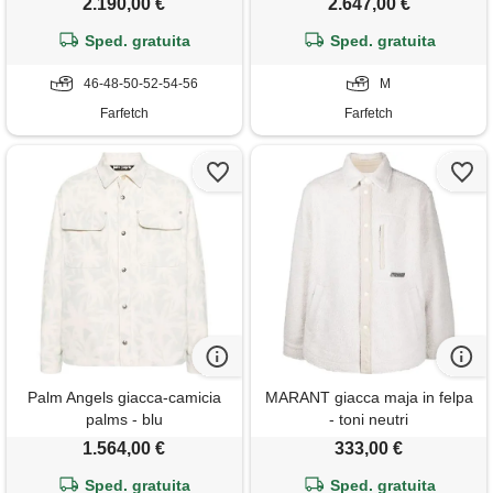
2.190,00 €
2.647,00 €
Sped. gratuita
Sped. gratuita
46-48-50-52-54-56
M
Farfetch
Farfetch
Palm Angels giacca-camicia
MARANT giacca maja in felpa
palms - blu
- toni neutri
1.564,00 €
333,00 €
Sped. gratuita
Sped. gratuita