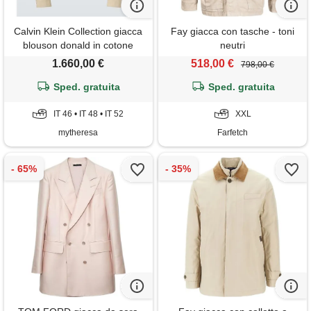
Calvin Klein Collection giacca
Fay giacca con tasche - toni
blouson donald in cotone
neutri
1.660,00 €
518,00 €
798,00 €
Sped. gratuita
Sped. gratuita
IT 46 • IT 48 • IT 52
XXL
mytheresa
Farfetch