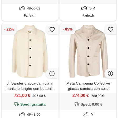
48-50-52
S-M
Farfetch
Farfetch
Jil Sander giacca-camicia a
Meta Campania Collective
maniche lunghe con bottoni -
giacca-camicia con collo
toni neutri
cubano - toni neutri
721,00 €
274,00 €
925,00 €
780,00 €
Sped. gratuita
Sped. 8,00 €
46-48-50
M