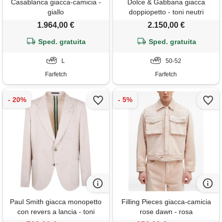
Casablanca giacca-camicia -
Dolce & Gabbana giacca
giallo
doppiopetto - toni neutri
1.964,00 €
2.150,00 €
Sped. gratuita
Sped. gratuita
L
50-52
Farfetch
Farfetch
Paul Smith giacca monopetto
Filling Pieces giacca-camicia
con revers a lancia - toni
rose dawn - rosa
neutri