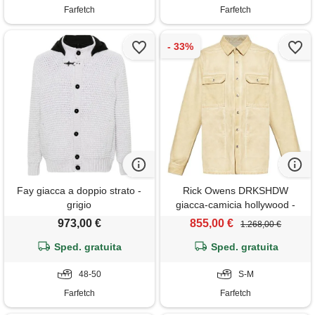
Farfetch
Farfetch
Fay giacca a doppio strato -
Rick Owens DRKSHDW
grigio
giacca-camicia hollywood -
toni neutri
973,00 €
855,00 €
1.268,00 €
Sped. gratuita
Sped. gratuita
48-50
S-M
Farfetch
Farfetch