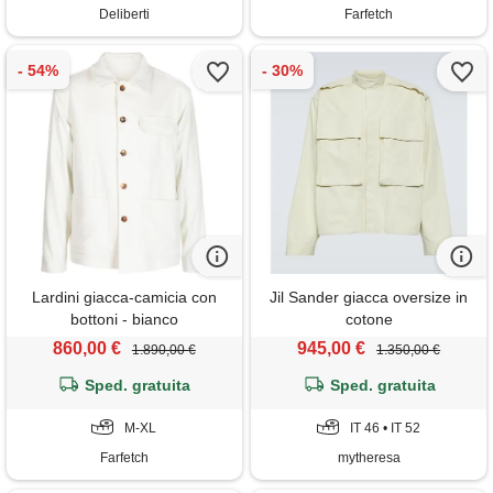
Deliberti
Farfetch
Lardini giacca-camicia con
Jil Sander giacca oversize in
bottoni - bianco
cotone
860,00 €
945,00 €
1.890,00 €
1.350,00 €
Sped. gratuita
Sped. gratuita
M-XL
IT 46 • IT 52
Farfetch
mytheresa