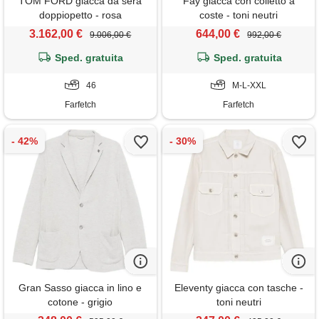
TOM FORD giacca da sera
Fay giacca con colletto a
doppiopetto - rosa
coste - toni neutri
3.162,00 €
644,00 €
9.006,00 €
992,00 €
Sped. gratuita
Sped. gratuita
46
M-L-XXL
Farfetch
Farfetch
Gran Sasso giacca in lino e
Eleventy giacca con tasche -
cotone - grigio
toni neutri