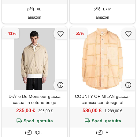
leggera sfoderata cappotto da
XL
lavoro sportivo da lavoro kh
L • M
amazon
amazon
DrÃ´le De Monsieur giacca
COUNTY OF MILAN giacca-
casual in cotone beige
camicia con design al
rovescio - arancione
235,00 €
586,00 €
395,00 €
1.289,00 €
Sped. gratuita
Sped. gratuita
S,XL,
M