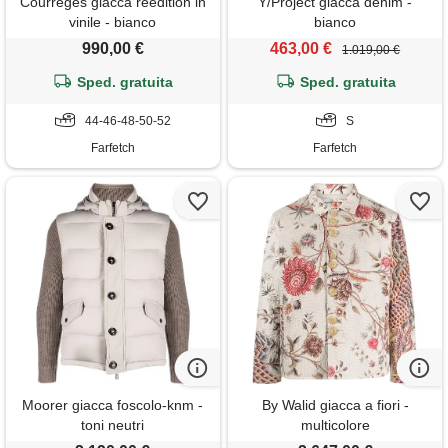
Courrèges giacca reedition in
Y/Project giacca denim -
vinile - bianco
bianco
990,00 €
463,00 €
1.019,00 €
Sped. gratuita
Sped. gratuita
44-46-48-50-52
S
Farfetch
Farfetch
Moorer giacca foscolo-knm -
By Walid giacca a fiori -
toni neutri
multicolore