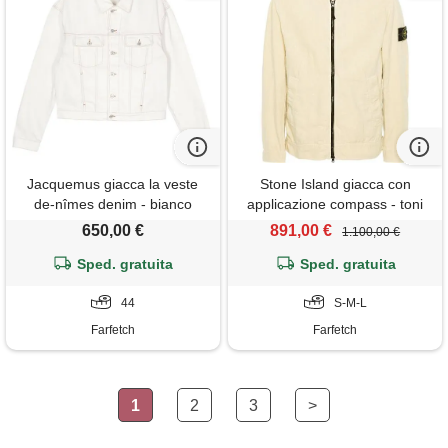
Jacquemus giacca la veste
Stone Island giacca con
de-nîmes denim - bianco
applicazione compass - toni
neutri
650,00 €
891,00 €
1.100,00 €
Sped. gratuita
Sped. gratuita
44
S-M-L
Farfetch
Farfetch
1
2
3
>