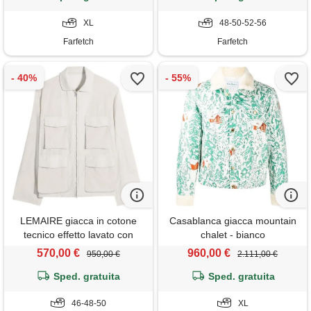
XL
48-50-52-56
Farfetch
Farfetch
LEMAIRE giacca in cotone
Casablanca giacca mountain
tecnico effetto lavato con
chalet - bianco
tasche tridimensionali - toni
570,00 €
960,00 €
950,00 €
2.111,00 €
neutri
Sped. gratuita
Sped. gratuita
46-48-50
XL