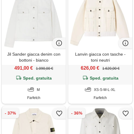
Jil Sander giacca denim con
Lanvin giacca con tasche -
bottoni - bianco
toni neutri
491,00 €
626,00 €
1.090,00 €
1.620,00 €
Sped. gratuita
Sped. gratuita
M
XS-S-M-L-XL
Farfetch
Farfetch