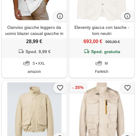
Oanviso giacche leggero da
Eleventy giacca con tasche -
uomo blazer casual giacche in
toni neutri
cotone slim fit casual giacca
28,99 €
693,00 €
990,00 €
leggera a bottoni primavera
autunno cappotto elegante
Sped. 9,99 €
Sped. gratuita
scollo a v tinta unita
doppiopetto blazer a bianco s
S • XXL
M
amazon
Farfetch