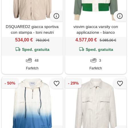
DSQUARED2 giacca sportiva
visvim giacca varsity con
con stampa - toni neutri
applicazione - bianco
534,00 €
4.577,00 €
763,00 €
5.085,00 €
Sped. gratuita
Sped. gratuita
48
3
Farfetch
Farfetch