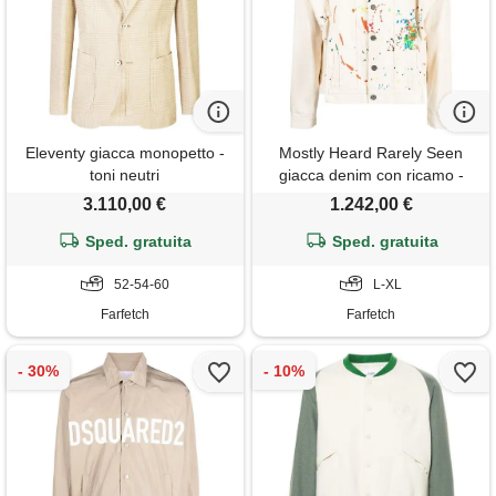
Eleventy giacca monopetto -
Mostly Heard Rarely Seen
toni neutri
giacca denim con ricamo -
toni neutri
3.110,00 €
1.242,00 €
Sped. gratuita
Sped. gratuita
52-54-60
L-XL
Farfetch
Farfetch