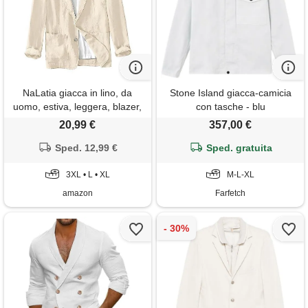
NaLatia giacca in lino, da
Stone Island giacca-camicia
uomo, estiva, leggera, blazer,
con tasche - blu
per il tempo libero, con due
20,99 €
357,00 €
bottoni, leggera, sportiva, per
il tempo libero, giacca da
Sped. 12,99 €
Sped. gratuita
uomo
3XL • L • XL
M-L-XL
amazon
Farfetch