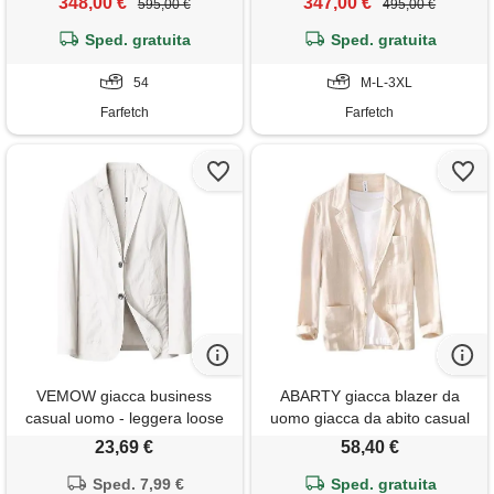
348,00 €
347,00 €
595,00 €
495,00 €
Sped. gratuita
Sped. gratuita
54
M-L-3XL
Farfetch
Farfetch
VEMOW giacca business
ABARTY giacca blazer da
casual uomo - leggera loose
uomo giacca da abito casual
in lino e cotone, blazer colletto
elegante a righe in lino
23,69 €
58,40 €
a revers, a bottoni suit
vestibilità slim blazer da abito
blazer(1b-white, xl)
Sped. 7,99 €
a due bottoni giacca estiva
Sped. gratuita