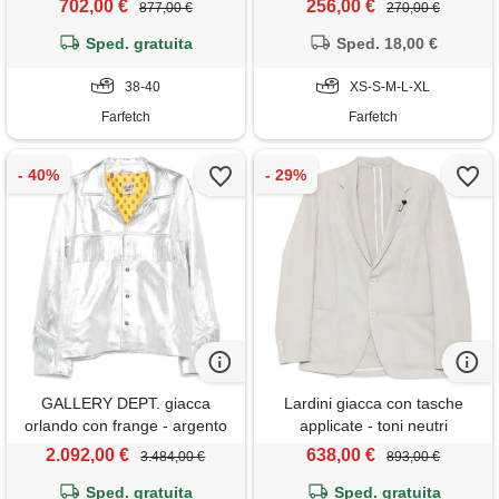
702,00 €
256,00 €
877,00 €
270,00 €
Sped. gratuita
Sped. 18,00 €
38-40
XS-S-M-L-XL
Farfetch
Farfetch
GALLERY DEPT. giacca
Lardini giacca con tasche
orlando con frange - argento
applicate - toni neutri
2.092,00 €
638,00 €
3.484,00 €
893,00 €
Sped. gratuita
Sped. gratuita