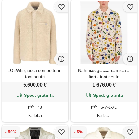
LOEWE giacca con bottoni -
Nahmias giacca-camicia a
toni neutri
fiori - toni neutri
5.600,00 €
1.676,00 €
Sped. gratuita
Sped. gratuita
48
S-M-L-XL
Farfetch
Farfetch