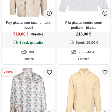
Fay giacca con tasche - toni
Fila giacca centre court
neutri
podium - bianco
518,00 €
216,00 €
798,00 €
Sped. gratuita
Sped. 10,00 €
XXL
XS-S-M-L-XL
Farfetch
Farfetch