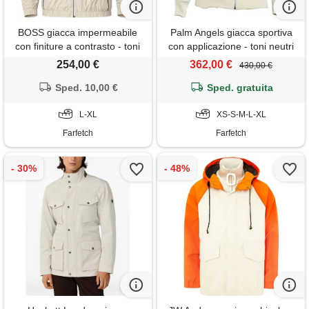
BOSS giacca impermeabile
Palm Angels giacca sportiva
con finiture a contrasto - toni
con applicazione - toni neutri
neutri
254,00 €
362,00 €
430,00 €
Sped. 10,00 €
Sped. gratuita
L-XL
XS-S-M-L-XL
Farfetch
Farfetch