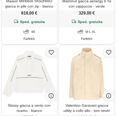
Maison MIHARA YASUHIRO
Mammut giacca aenergy tr hs
giacca in pile con zip - bianco
con cappuccio - verde
616,00 €
329,00 €
Sped. gratuita
Sped. gratuita
48
M-L-XL
Farfetch
Farfetch
Stüssy giacca a vento con
Valentino Garavani giacca
ricamo - bianco
utility a collo alto - toni neutri