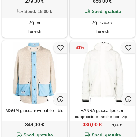
279,00 €
856,00 €
Sped. 18,00 €
Sped. gratuita
XL
S-M-XXL
Farfetch
Farfetch
MSGM giacca reversibile - blu
RANRA giacca ljos con
cappuccio e tasche con zip -
bianco
348,00 €
436,00 €
1.119,00 €
Sped. gratuita
Sped. gratuita