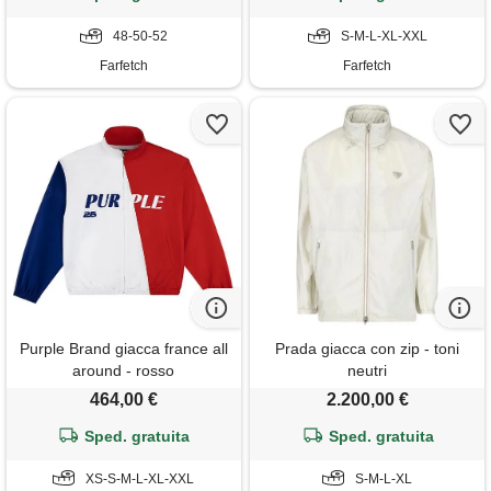
48-50-52
S-M-L-XL-XXL
Farfetch
Farfetch
Purple Brand giacca france all
Prada giacca con zip - toni
around - rosso
neutri
464,00 €
2.200,00 €
Sped. gratuita
Sped. gratuita
XS-S-M-L-XL-XXL
S-M-L-XL