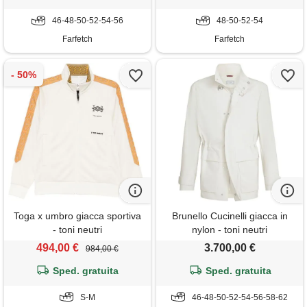
46-48-50-52-54-56
48-50-52-54
Farfetch
Farfetch
Toga x umbro giacca sportiva
Brunello Cucinelli giacca in
- toni neutri
nylon - toni neutri
494,00 €
3.700,00 €
984,00 €
Sped. gratuita
Sped. gratuita
S-M
46-48-50-52-54-56-58-62