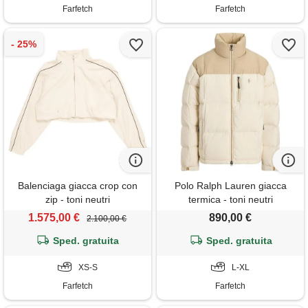
Farfetch
Farfetch
Balenciaga giacca crop con
Polo Ralph Lauren giacca
zip - toni neutri
termica - toni neutri
1.575,00 €
890,00 €
2.100,00 €
Sped. gratuita
Sped. gratuita
XS-S
L-XL
Farfetch
Farfetch