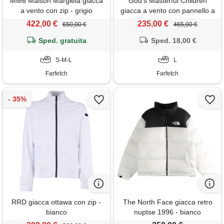
MM6 Maison Margiela giacca
God's Masterful Children
a vento con zip - grigio
giacca a vento con pannello a
rete - bianco
422,00 €
235,00 €
650,00 €
465,00 €
Sped. gratuita
Sped. 18,00 €
S-M-L
L
Farfetch
Farfetch
RRD giacca ottawa con zip -
The North Face giacca retro
bianco
nuptse 1996 - bianco