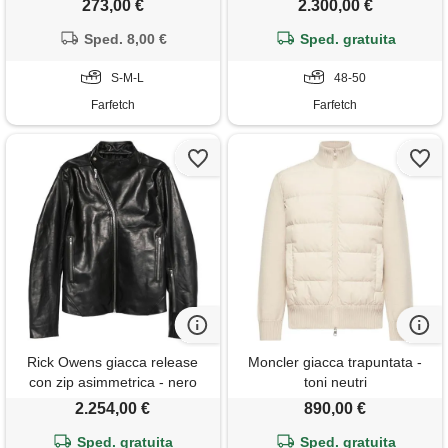
273,00 €
2.300,00 €
Sped. 8,00 €
Sped. gratuita
S-M-L
48-50
Farfetch
Farfetch
Rick Owens giacca release
Moncler giacca trapuntata -
con zip asimmetrica - nero
toni neutri
2.254,00 €
890,00 €
Sped. gratuita
Sped. gratuita