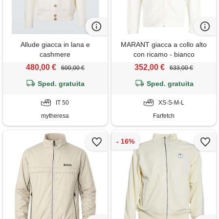
Allude giacca in lana e
MARANT giacca a collo alto
cashmere
con ricamo - bianco
480,00 €
352,00 €
600,00 €
633,00 €
Sped. gratuita
Sped. gratuita
IT 50
XS-S-M-L
mytheresa
Farfetch