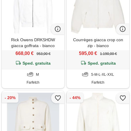
Rick Owens DRKSHDW
Courrèges giacca crop con
giacca goffrata - bianco
zip - bianco
668,00 €
595,00 €
953,00 €
1.190,00 €
Sped. gratuita
Sped. gratuita
M
S-M-L-XL-XXL
Farfetch
Farfetch