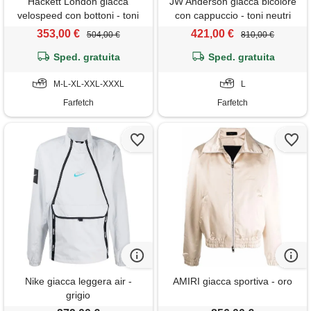
Hackett London giacca
JW Anderson giacca bicolore
velospeed con bottoni - toni
con cappuccio - toni neutri
neutri
353,00 €
421,00 €
504,00 €
810,00 €
Sped. gratuita
Sped. gratuita
M-L-XL-XXL-XXXL
L
Farfetch
Farfetch
Nike giacca leggera air -
AMIRI giacca sportiva - oro
grigio