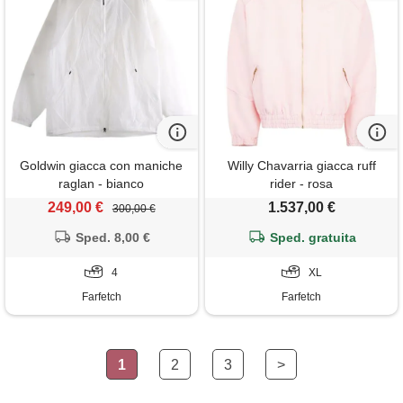
Goldwin giacca con maniche
Willy Chavarria giacca ruff
raglan - bianco
rider - rosa
249,00 €
1.537,00 €
300,00 €
Sped. 8,00 €
Sped. gratuita
4
XL
Farfetch
Farfetch
1
2
3
>