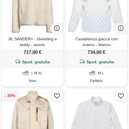
JIL SANDER+ - shearling e
Casablanca giacca con
teddy - avorio
ricamo - bianco
717,00 €
734,00 €
Sped. gratuita
Sped. gratuita
L M XL
M-L
Yoox
Farfetch