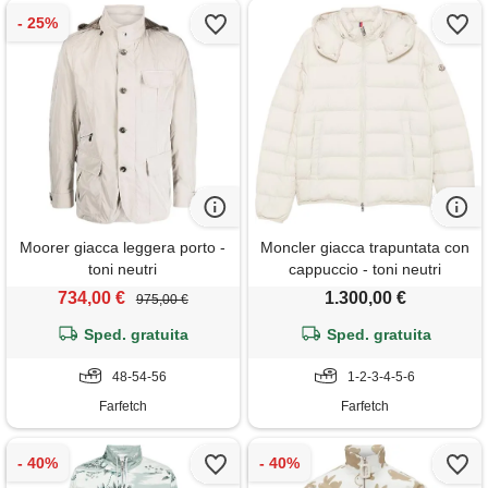
Moorer giacca leggera porto -
Moncler giacca trapuntata con
toni neutri
cappuccio - toni neutri
734,00 €
1.300,00 €
975,00 €
Sped. gratuita
Sped. gratuita
48-54-56
1-2-3-4-5-6
Farfetch
Farfetch