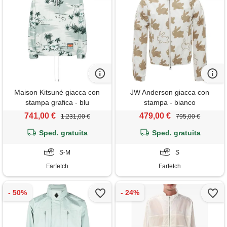
Maison Kitsuné giacca con
JW Anderson giacca con
stampa grafica - blu
stampa - bianco
741,00 €
479,00 €
1.231,00 €
795,00 €
Sped. gratuita
Sped. gratuita
S-M
S
Farfetch
Farfetch