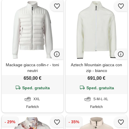
Mackage giacca collin-r - toni
Aztech Mountain giacca con
neutri
zip - bianco
650,00 €
691,00 €
Sped. gratuita
Sped. gratuita
XXL
S-M-L-XL
Farfetch
Farfetch