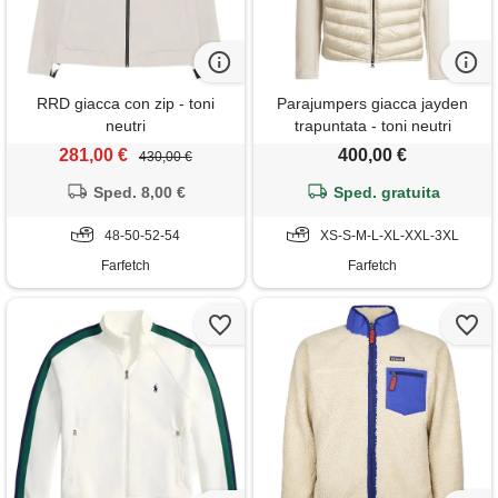
RRD giacca con zip - toni
Parajumpers giacca jayden
neutri
trapuntata - toni neutri
281,00 €
400,00 €
430,00 €
Sped. 8,00 €
Sped. gratuita
48-50-52-54
XS-S-M-L-XL-XXL-3XL
Farfetch
Farfetch