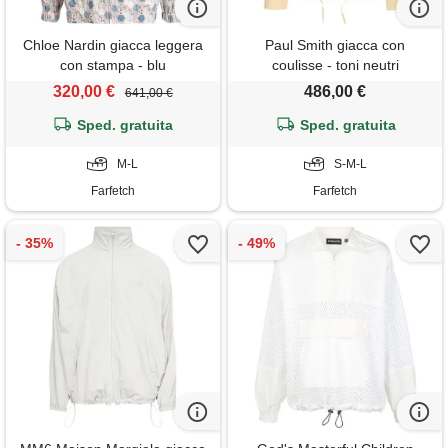
Chloe Nardin giacca leggera
Paul Smith giacca con
con stampa - blu
coulisse - toni neutri
320,00 €
486,00 €
641,00 €
Sped. gratuita
Sped. gratuita
M-L
S-M-L
Farfetch
Farfetch