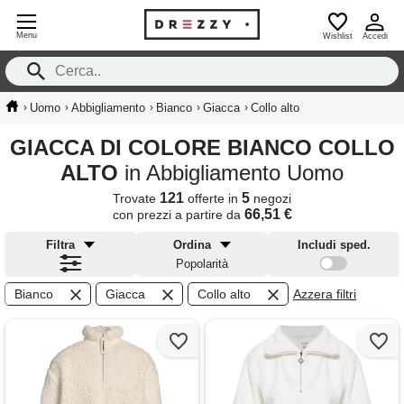
Menu
Wishlist
Accedi
›
›
›
›
›
Uomo
Abbigliamento
Bianco
Giacca
Collo alto
GIACCA DI COLORE BIANCO COLLO
ALTO
in Abbigliamento Uomo
121
5
Trovate
offerte in
negozi
66,51 €
con prezzi a partire da
Filtra
Ordina
Includi sped.
Popolarità
Bianco
Giacca
Collo alto
Azzera filtri