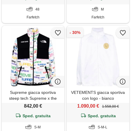
48
M
Farfetch
Farfetch
Supreme giacca sportiva
VETEMENTS giacca sportiva
steep tech Supreme x the
con logo - bianco
north face - bianco
842,00 €
1.090,00 €
1.558,00 €
Sped. gratuita
Sped. gratuita
S-M
S-M-L