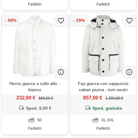
Farfetch
Farfetch
Herno giacca a collo alto -
Fay giacca con cappuccio
bianco
caban piuma - toni neutri
232,00 €
857,00 €
565,00 €
1.200,00 €
Sped. 8,00 €
Sped. gratuita
50
XL-XXL
Farfetch
Farfetch