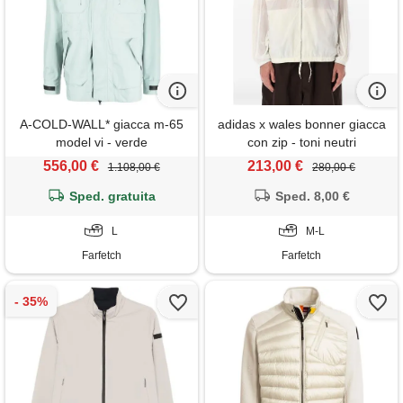
A-COLD-WALL* giacca m-65
adidas x wales bonner giacca
model vi - verde
con zip - toni neutri
556,00 €
213,00 €
1.108,00 €
280,00 €
Sped. gratuita
Sped. 8,00 €
L
M-L
Farfetch
Farfetch