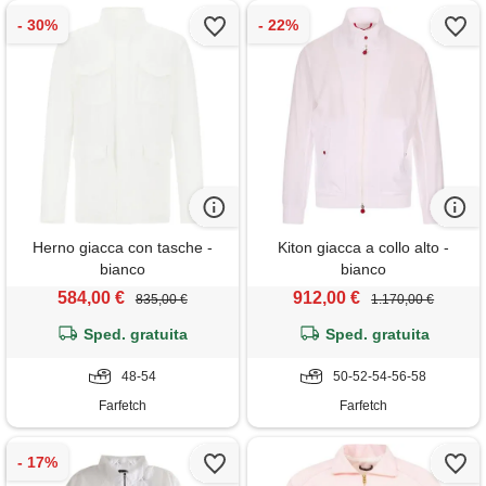
Herno giacca con tasche -
Kiton giacca a collo alto -
bianco
bianco
584,00 €
912,00 €
835,00 €
1.170,00 €
Sped. gratuita
Sped. gratuita
48-54
50-52-54-56-58
Farfetch
Farfetch