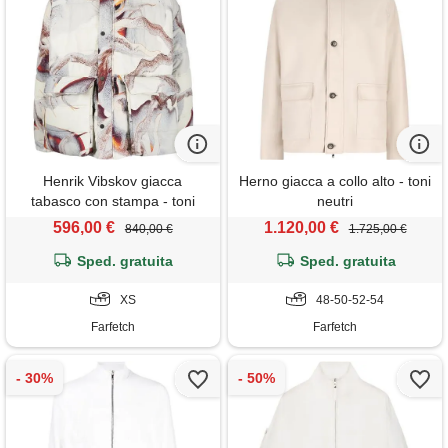
Henrik Vibskov giacca
Herno giacca a collo alto - toni
tabasco con stampa - toni
neutri
neutri
596,00 €
1.120,00 €
840,00 €
1.725,00 €
Sped. gratuita
Sped. gratuita
XS
48-50-52-54
Farfetch
Farfetch