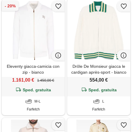
Eleventy giacca-camicia con
Drôle De Monsieur giacca le
zip - bianco
cardigan après-sport - bianco
1.161,00 €
554,00 €
1.450,00 €
Sped. gratuita
Sped. gratuita
M-L
L
Farfetch
Farfetch