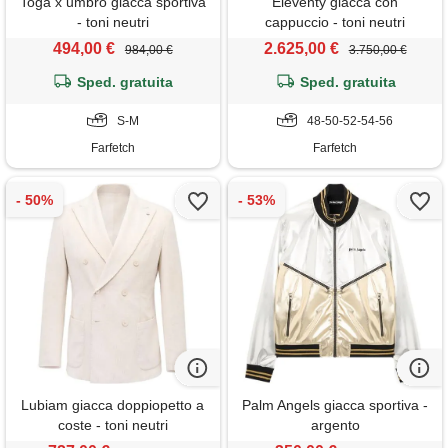
Toga x umbro giacca sportiva
Eleventy giacca con
- toni neutri
cappuccio - toni neutri
494,00 €
2.625,00 €
984,00 €
3.750,00 €
Sped. gratuita
Sped. gratuita
S-M
48-50-52-54-56
Farfetch
Farfetch
Lubiam giacca doppiopetto a
Palm Angels giacca sportiva -
coste - toni neutri
argento