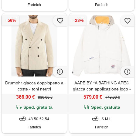
Farfetch
Farfetch
Drumohr giacca doppiopetto a
AAPE BY *A BATHING APE®
coste - toni neutri
giacca con applicazione logo -
bianco
366,00 €
579,00 €
830,00 €
748,00 €
Sped. gratuita
Sped. gratuita
48-50-52-54
S-M-L
Farfetch
Farfetch