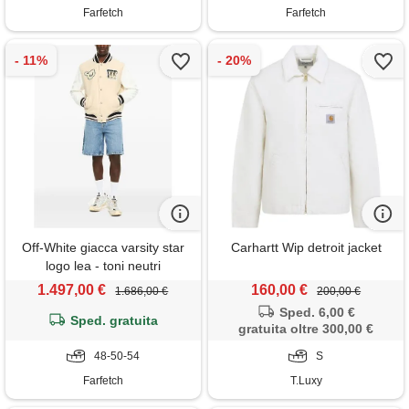
Farfetch
Farfetch
Off-White giacca varsity star
Carhartt Wip detroit jacket
logo lea - toni neutri
1.497,00 €
160,00 €
1.686,00 €
200,00 €
Sped. 6,00 €
Sped. gratuita
gratuita oltre 300,00 €
48-50-54
S
Farfetch
T.Luxy