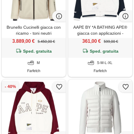
Brunello Cucinelli giacca con
AAPE BY *A BATHING APE®
ricamo - toni neutri
giacca con applicazioni -
grigio
3.889,00 €
361,00 €
5.450,00 €
599,00 €
Sped. gratuita
Sped. gratuita
M
S-M-L-XL
Farfetch
Farfetch