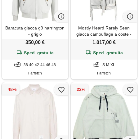
Baracuta giacca g9 harrington
Mostly Heard Rarely Seen
- grigio
giacca camouflage a coste -
bianco
350,00 €
1.017,00 €
Sped. gratuita
Sped. gratuita
38-40-42-44-46-48
S-M-XL
Farfetch
Farfetch