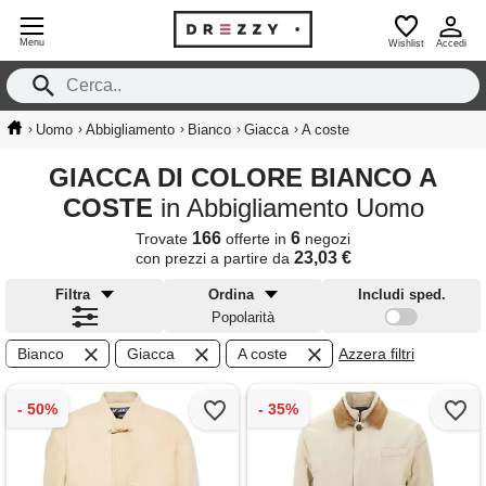
Menu
Wishlist
Accedi
›
›
›
›
›
Uomo
Abbigliamento
Bianco
Giacca
A coste
GIACCA DI COLORE BIANCO A
COSTE
in Abbigliamento Uomo
166
6
Trovate
offerte in
negozi
23,03 €
con prezzi a partire da
Filtra
Ordina
Includi sped.
Popolarità
Bianco
Giacca
A coste
Azzera filtri