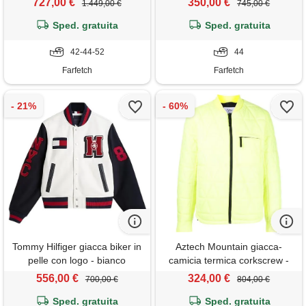
727,00 €
350,00 €
1.449,00 €
745,00 €
Sped. gratuita
Sped. gratuita
42-44-52
44
Farfetch
Farfetch
Tommy Hilfiger giacca biker in
Aztech Mountain giacca-
pelle con logo - bianco
camicia termica corkscrew -
giallo
556,00 €
324,00 €
700,00 €
804,00 €
Sped. gratuita
Sped. gratuita