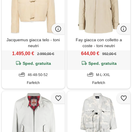
Jacquemus giacca telo - toni
Fay giacca con colletto a
neutri
coste - toni neutri
1.495,00 €
644,00 €
2.990,00 €
992,00 €
Sped. gratuita
Sped. gratuita
46-48-50-52
M-L-XXL
Farfetch
Farfetch