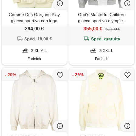
Comme Des Garçons Play
God's Masterful Children
giacca sportiva con logo
giacca sportiva olympic -
cuore - toni neutri
grigio
294,00 €
355,00 €
589,00 €
Sped. 18,00 €
Sped. gratuita
S-XL-M-L
S-XXL-L
Farfetch
Farfetch