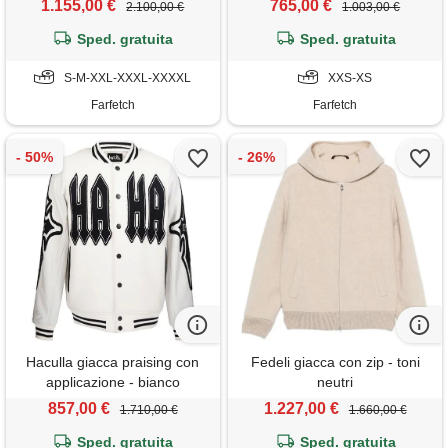
1.155,00 €
765,00 €
2.100,00 €
1.003,00 €
Sped. gratuita
Sped. gratuita
S-M-XXL-XXXL-XXXXL
XXS-XS
Farfetch
Farfetch
Haculla giacca praising con
Fedeli giacca con zip - toni
applicazione - bianco
neutri
857,00 €
1.227,00 €
1.710,00 €
1.660,00 €
Sped. gratuita
Sped. gratuita