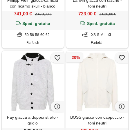
Philipp Plein giacca-camicia
Lanvin giacca con tasche -
con ricamo skull - bianco
toni neutri
741,00 €
723,00 €
2.470,00 €
1.620,00 €
Sped. gratuita
Sped. gratuita
50-56-58-60-62
XS-S-M-L-XL
Farfetch
Farfetch
Fay giacca a doppio strato -
BOSS giacca con cappuccio -
grigio
toni neutri