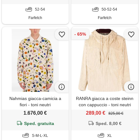
52-54
50-52-54
Farfetch
Farfetch
Nahmias giacca-camicia a
RANRA giacca a coste steinn
fiori - toni neutri
con cappuccio - toni neutri
1.676,00 €
289,00 €
825,00 €
Sped. gratuita
Sped. 8,00 €
S-M-L-XL
XL