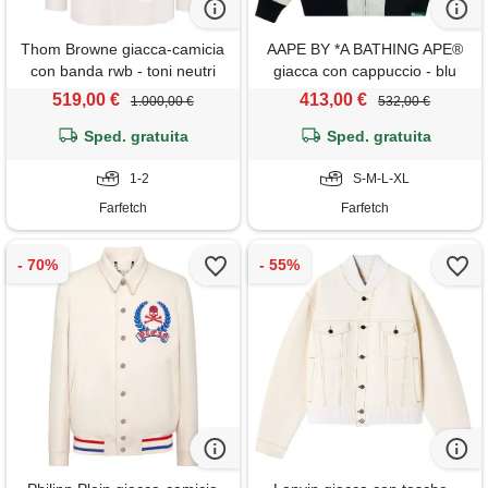
Thom Browne giacca-camicia
AAPE BY *A BATHING APE®
con banda rwb - toni neutri
giacca con cappuccio - blu
519,00 €
413,00 €
1.000,00 €
532,00 €
Sped. gratuita
Sped. gratuita
1-2
S-M-L-XL
Farfetch
Farfetch