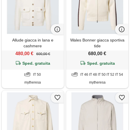
Allude giacca in lana e
Wales Bonner giacca sportiva
cashmere
tide
480,00 €
680,00 €
600,00 €
Sped. gratuita
Sped. gratuita
IT 50
IT 46 IT 48 IT 50 IT 52 IT 54
mytheresa
mytheresa