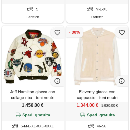
S
M-L-XL
Farfetch
Farfetch
Jeff Hamilton giacca con
Eleventy giacca con
collage nba - toni neutri
cappuccio - toni neutri
1.456,00 €
1.344,00 €
1.920,00 €
Sped. gratuita
Sped. gratuita
S-M-L-XL-XXL-XXXL
46-56