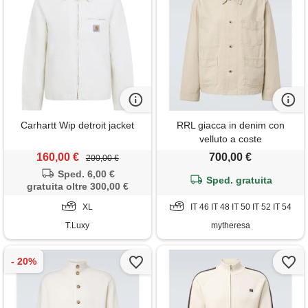
Carhartt Wip detroit jacket
RRL giacca in denim con
velluto a coste
160,00 €
700,00 €
200,00 €
Sped. 6,00 €
Sped. gratuita
gratuita oltre 300,00 €
XL
IT 46 IT 48 IT 50 IT 52 IT 54
T.Luxy
mytheresa