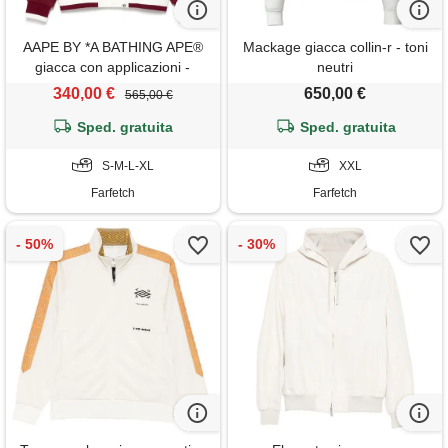
AAPE BY *A BATHING APE®
Mackage giacca collin-r - toni
giacca con applicazioni -
neutri
bianco
340,00 €
650,00 €
565,00 €
Sped. gratuita
Sped. gratuita
S-M-L-XL
XXL
Farfetch
Farfetch