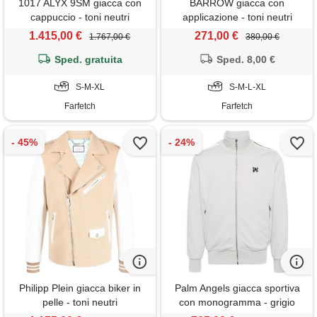
1017 ALYX 9SM giacca con
BARROW giacca con
cappuccio - toni neutri
applicazione - toni neutri
1.415,00 €
271,00 €
1.767,00 €
380,00 €
Sped. gratuita
Sped. 8,00 €
S-M-XL
S-M-L-XL
Farfetch
Farfetch
Philipp Plein giacca biker in
Palm Angels giacca sportiva
pelle - toni neutri
con monogramma - grigio