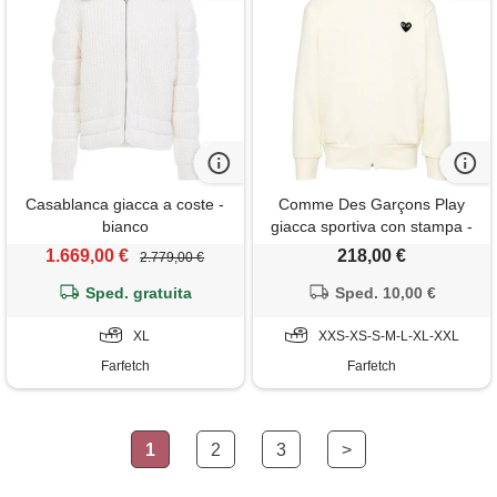
Casablanca giacca a coste -
Comme Des Garçons Play
bianco
giacca sportiva con stampa -
toni neutri
1.669,00 €
218,00 €
2.779,00 €
Sped. gratuita
Sped. 10,00 €
XL
XXS-XS-S-M-L-XL-XXL
Farfetch
Farfetch
1
2
3
>