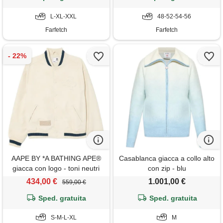
L-XL-XXL
48-52-54-56
Farfetch
Farfetch
AAPE BY *A BATHING APE®
Casablanca giacca a collo alto
giacca con logo - toni neutri
con zip - blu
434,00 €
1.001,00 €
559,00 €
Sped. gratuita
Sped. gratuita
S-M-L-XL
M