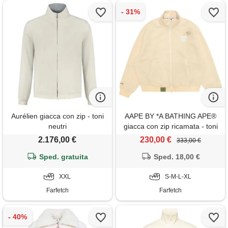
Aurélien giacca con zip - toni
AAPE BY *A BATHING APE®
neutri
giacca con zip ricamata - toni
neutri
2.176,00 €
230,00 €
333,00 €
Sped. gratuita
Sped. 18,00 €
XXL
S-M-L-XL
Farfetch
Farfetch