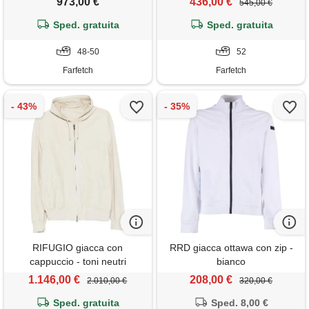
973,00 €
436,00 €
545,00 €
Sped. gratuita
Sped. gratuita
48-50
52
Farfetch
Farfetch
RIFUGIO giacca con
RRD giacca ottawa con zip -
cappuccio - toni neutri
bianco
1.146,00 €
208,00 €
2.010,00 €
320,00 €
Sped. gratuita
Sped. 8,00 €