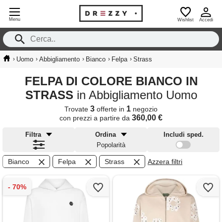
Menu
Wishlist
Accedi
›
›
›
›
›
Uomo
Abbigliamento
Bianco
Felpa
Strass
FELPA DI COLORE BIANCO IN
STRASS
in Abbigliamento Uomo
3
1
Trovate
offerte in
negozio
360,00 €
con prezzi a partire da
Filtra
Ordina
Includi sped.
Popolarità
Bianco
Felpa
Strass
Azzera filtri