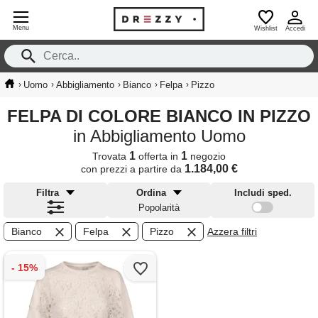
Menu
Wishlist
Accedi
›
›
›
›
›
Uomo
Abbigliamento
Bianco
Felpa
Pizzo
FELPA DI COLORE BIANCO IN PIZZO
in Abbigliamento Uomo
1
1
Trovata
offerta in
negozio
1.184,00 €
con prezzi a partire da
Filtra
Ordina
Includi sped.
Popolarità
Bianco
Felpa
Pizzo
Azzera filtri