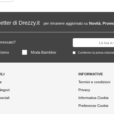
letter di Drezzy.it
per rimanere aggiornato su
Novità
,
Promo
teressato?
Uomo
Moda Bambino
Confermo la presa visione
e
Termini e condizioni
 Negozi
Privacy
peciali
Informativa Cookie
Preferenze Cookie