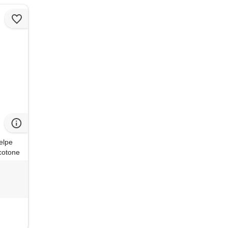
elpe
cotone
 up
chetto
da