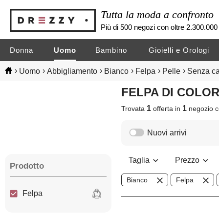
Tutta la moda a confronto
Più di 500 negozi con oltre 2.300.000 
Donna
Uomo
Bambino
Gioielli e Orologi
›
›
›
›
›
›
Uomo
Abbigliamento
Bianco
Felpa
Pelle
Senza c
FELPA DI COLO
1
1
Trovata
offerta in
negozio
c
Nuovi arrivi
Taglia
Prezzo
Prodotto
Bianco
Felpa
Felpa