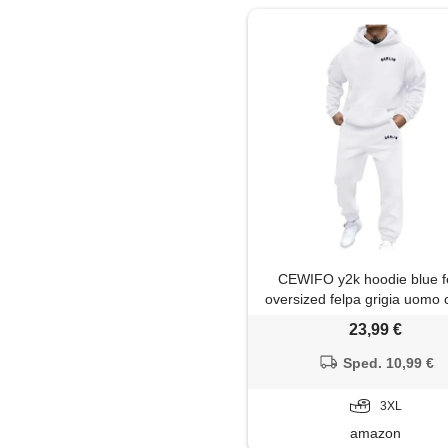
CEWIFO y2k hoodie blue f
oversized felpa grigia uomo 
nera senza cappuccio zip
23,99 €
hoodies men nere con e giac
in pelle mezza stagione 
Sped. 10,99 €
3XL
amazon