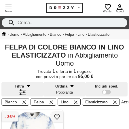
Menu
Wishlist
Accedi
›
›
›
›
›
›
Uomo
Abbigliamento
Bianco
Felpa
Lino
Elasticizzato
FELPA DI COLORE BIANCO IN LINO
ELASTICIZZATO
in Abbigliamento
Uomo
1
1
Trovata
offerta in
negozio
95,00 €
con prezzi a partire da
Filtra
Ordina
Includi sped.
Popolarità
Bianco
Felpa
Lino
Elasticizzato
Azzer