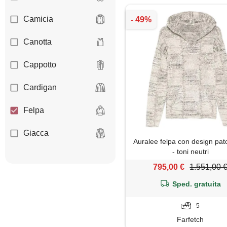
Camicia
Canotta
Cappotto
Cardigan
Felpa
Giacca
Auralee felpa con design pa
- toni neutri
Gilet
795,00 €
1.551,00 
Giubbotto
Sped. gratuita
Impermeabile
5
Farfetch
Jeans