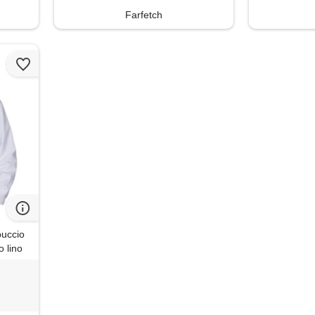
Farfetch
puccio
 lino
tà top
regular,