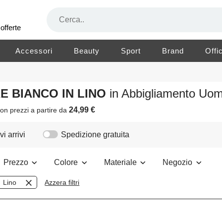
offerte
Accessori
Beauty
Sport
Brand
Offi
RE BIANCO IN LINO
in Abbigliamento Uo
24,99 €
on prezzi a partire da
i arrivi
Spedizione gratuita
Prezzo
Colore
Materiale
Negozio
Lino
Azzera filtri