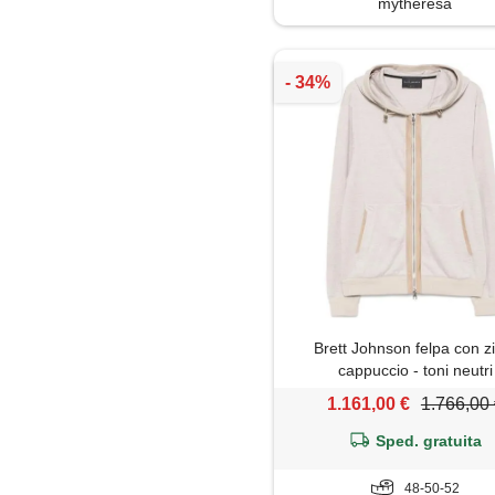
mytheresa
Trench
Brett Johnson felpa con z
cappuccio - toni neutri
1.161,00 €
1.766,00
Sped. gratuita
48-50-52