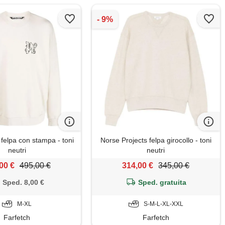
felpa con stampa - toni
Norse Projects felpa girocollo - toni
neutri
neutri
00 €
495,00 €
314,00 €
345,00 €
Sped. 8,00 €
Sped. gratuita
M-XL
S-M-L-XL-XXL
Farfetch
Farfetch