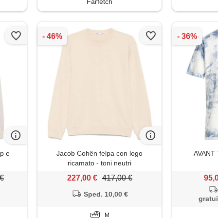
Farfetch
ip e
Jacob Cohën felpa con logo
AVANT T
ricamato - toni neutri
 €
227,00 €
417,00 €
95,
Sped. 10,00 €
gratui
M