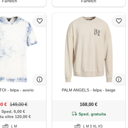
Farfetch
Farfetch
OI - felpa - avorio
PALM ANGELS - felpa - beige
00 €
149,00 €
168,00 €
Sped. 6,00 €
Sped. gratuita
ta oltre 120,00 €
L M
L M S XL XS