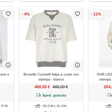
otone e
Brunello Cucinelli felpa a coste con
OUR LEGA
stampa - bianco
stampa g
468,00 €
486,00 €
264,
Sped. gratuita
6 IT 58
XS-S-M-L-XL-XXL