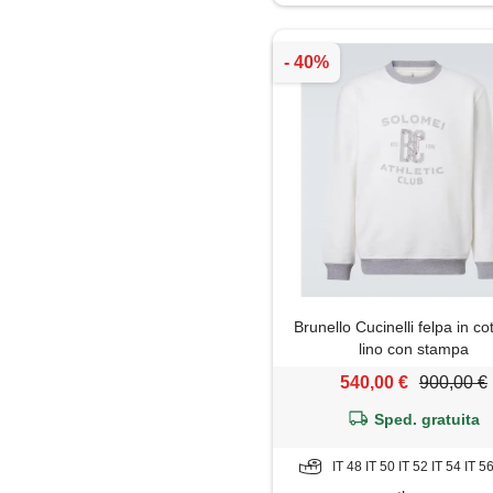
Maglia
Maglietta
Maglione
Mantella
Pantaloni
Piumino
Brunello Cucinelli felpa in c
Polo
lino con stampa
540,00 €
900,00 €
Salopette
Sped. gratuita
Shorts
IT 48 IT 50 IT 52 IT 54 IT 5
Soprabito