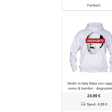
Farfetch
Vestin m-italy felpa con cap
uomo & bambin - disgrazieto
anni 80 film - super vestibili
24,99 €
qualità (it, testo, m, regular, 
nero)
Sped. 4,99 €