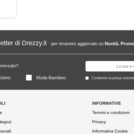
letter di Drezzy.it
per rimanere aggiornato su
Novità
,
Promo
teressato?
Uomo
Moda Bambino
Confermo la presa visione
e
Termini e condizioni
 Negozi
Privacy
peciali
Informativa Cookie