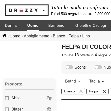
Tutta la moda a confronto
Più di 500 negozi con oltre 2.300.000 
Donna
Uomo
Bambino
Gioielli e Orologi
›
›
›
›
›
Uomo
Abbigliamento
Bianco
Felpa
Lino
FELPA DI COLO
13
4
Trovate
offerte in
negozi
c
Sconti
Nuov
Brand
Taglia
Prodotto
Bianco
Felpa
Abito
Blazer