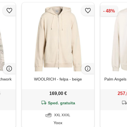
tchwork
WOOLRICH - felpa - beige
Palm Angels 
€
169,00 €
257,
Sped. gratuita
XXL XXXL
Yoox