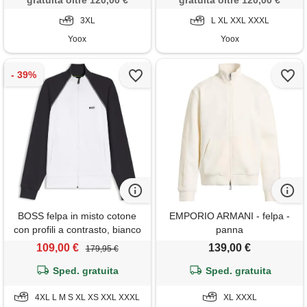
gratuita oltre 120,00 €
gratuita oltre 120,00 €
3XL
L XL XXL XXXL
Yoox
Yoox
BOSS felpa in misto cotone
EMPORIO ARMANI - felpa -
con profili a contrasto, bianco
panna
/ blu scuro
109,00 €
139,00 €
179,95 €
Sped. gratuita
Sped. gratuita
4XL L M S XL XS XXL XXXL
XL XXXL