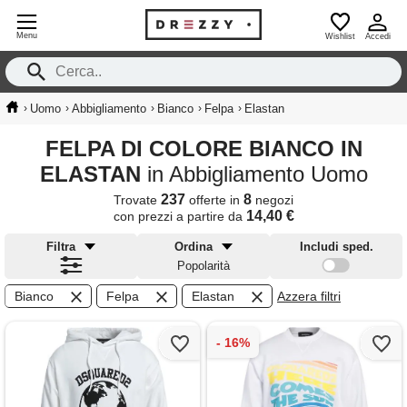
Menu
Wishlist
Accedi
›
›
›
›
›
Uomo
Abbigliamento
Bianco
Felpa
Elastan
FELPA DI COLORE BIANCO IN
ELASTAN
in Abbigliamento Uomo
237
8
Trovate
offerte in
negozi
14,40 €
con prezzi a partire da
Filtra
Ordina
Includi sped.
Popolarità
Bianco
Felpa
Elastan
Azzera filtri