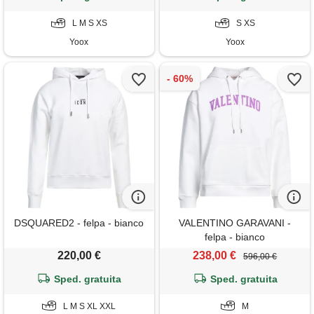
L M S XS
S XS
Yoox
Yoox
DSQUARED2 - felpa - bianco
VALENTINO GARAVANI -
felpa - bianco
220,00 €
238,00 €
596,00 €
Sped. gratuita
Sped. gratuita
L M S XL XXL
M