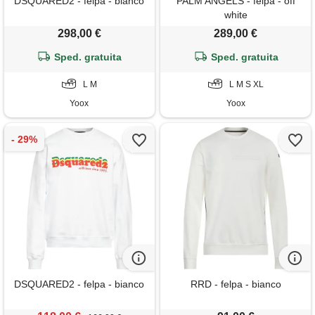
DSQUARED2 - felpa - bianco
PALM ANGELS - felpa - off
white
298,00 €
289,00 €
Sped. gratuita
Sped. gratuita
L M
L M S XL
Yoox
Yoox
DSQUARED2 - felpa - bianco
RRD - felpa - bianco