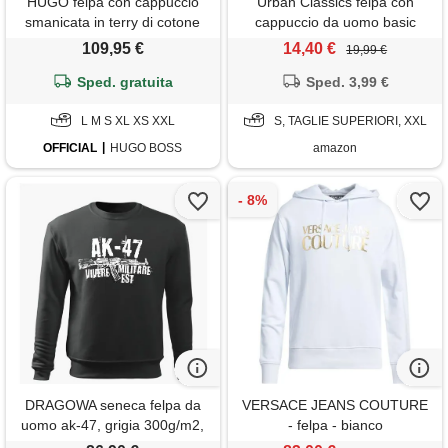
HUGO felpa con cappuccio
Urban Classics felpa con
smanicata in terry di cotone
cappuccio da uomo basic
con targhetta con logo, colore
essential hoody, classica felpa
109,95 €
14,40 €
19,99 €
neutro
con cappuccio, taglie s - 5xl,
Sped. gratuita
rosa morbido, xxl
Sped. 3,99 €
L M S XL XS XXL
S, TAGLIE SUPERIORI, XXL
OFFICIAL
HUGO BOSS
amazon
DRAGOWA seneca felpa da
VERSACE JEANS COUTURE
uomo ak-47, grigia 300g/m2,
- felpa - bianco