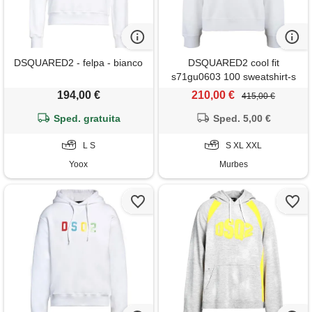
DSQUARED2 - felpa - bianco
DSQUARED2 cool fit
s71gu0603 100 sweatshirt-s
194,00 €
210,00 €
415,00 €
Sped. gratuita
Sped. 5,00 €
L S
S XL XXL
Yoox
Murbes