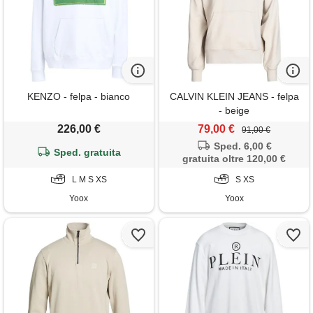
KENZO - felpa - bianco
CALVIN KLEIN JEANS - felpa
- beige
226,00 €
79,00 €
91,00 €
Sped. 6,00 €
Sped. gratuita
gratuita oltre 120,00 €
L M S XS
S XS
Yoox
Yoox