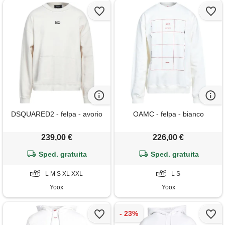
DSQUARED2 - felpa - avorio
OAMC - felpa - bianco
239,00 €
226,00 €
Sped. gratuita
Sped. gratuita
L M S XL XXL
L S
Yoox
Yoox