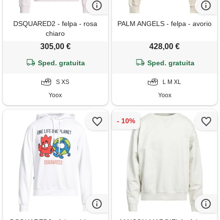
DSQUARED2 - felpa - rosa
PALM ANGELS - felpa - avorio
chiaro
305,00 €
428,00 €
Sped. gratuita
Sped. gratuita
S XS
L M XL
Yoox
Yoox