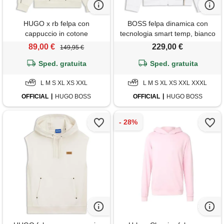
HUGO x rb felpa con
BOSS felpa dinamica con
cappuccio in cotone
tecnologia smart temp, bianco
elasticizzato con logo toro,
89,00 €
229,00 €
149,95 €
colore neutro
Sped. gratuita
Sped. gratuita
L M S XL XS XXL
L M S XL XS XXL XXXL
OFFICIAL
HUGO BOSS
OFFICIAL
HUGO BOSS