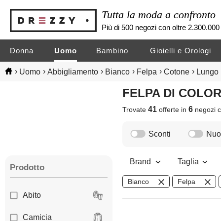
Tutta la moda a confronto
Più di 500 negozi con oltre 2.300.000 
Donna
Uomo
Bambino
Gioielli e Orologi
›
›
›
›
›
›
Uomo
Abbigliamento
Bianco
Felpa
Cotone
Lungo
FELPA DI COL
41
6
Trovate
offerte in
negozi
c
Sconti
Nuov
Brand
Taglia
Prodotto
Bianco
Felpa
Abito
Camicia