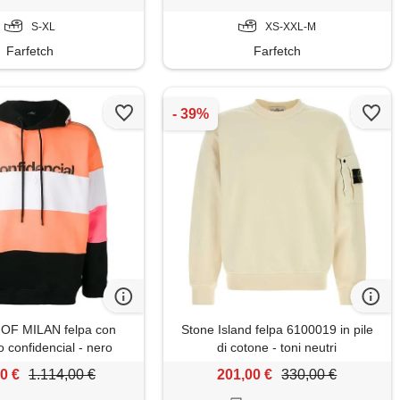
S-XL
XS-XXL-M
Farfetch
Farfetch
F MILAN felpa con
Stone Island felpa 6100019 in pile
 confidencial - nero
di cotone - toni neutri
0 €
1.114,00 €
201,00 €
330,00 €