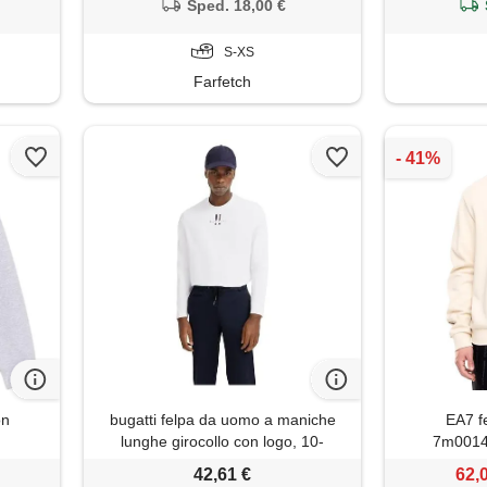
Sped. 18,00 €
S-XS
Farfetch
on
bugatti felpa da uomo a maniche
EA7 fe
lunghe girocollo con logo, 10-
7m0014
bianco, xl
42,61 €
62,