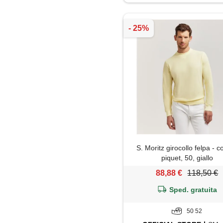
Pantaloni
Piumino
Polo
Salopette
Shorts
Trench
S. Moritz girocollo felpa - c
piquet, 50, giallo
88,88 €
118,50 €
Sped. gratuita
50 52