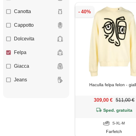
Canotta
Cappotto
Dolcevita
Felpa
Giacca
Jeans
Haculla felpa felon - gial
Maglia
309,00 €
511,00 €
Maglietta
Sped. gratuita
Maglione
S-XL-M
Farfetch
Mantella