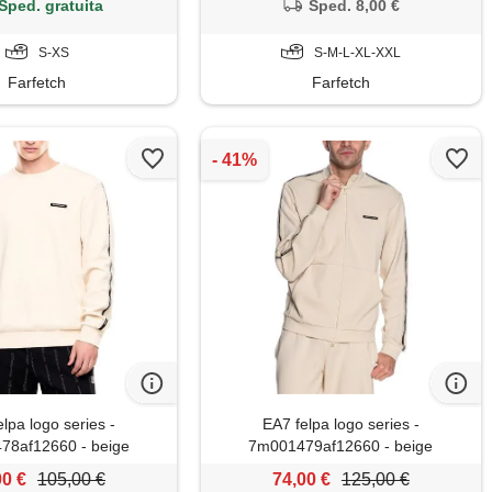
Sped. gratuita
Sped. 8,00 €
S-XS
S-M-L-XL-XXL
Farfetch
Farfetch
lpa logo series -
EA7 felpa logo series -
78af12660 - beige
7m001479af12660 - beige
00 €
105,00 €
74,00 €
125,00 €