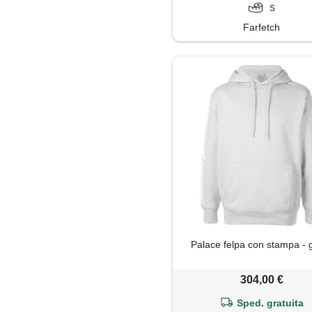
S
Farfetch
Palace felpa con stampa - g
304,00 €
Sped. gratuita