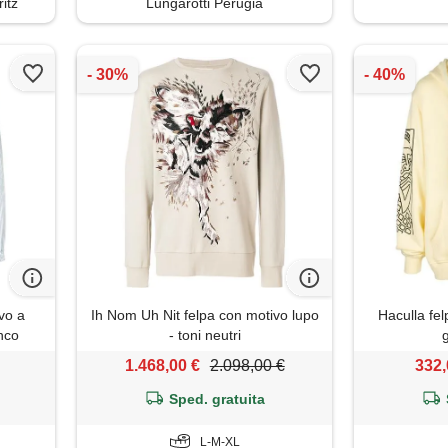
itz
Lungarotti Perugia
vo a
Ih Nom Uh Nit felpa con motivo lupo
Haculla fel
nco
- toni neutri
1.468,00 €
2.098,00 €
332,
Sped. gratuita
L-M-XL