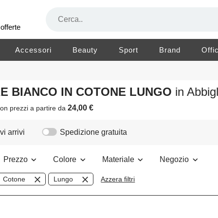
offerte
Accessori
Beauty
Sport
Brand
Offi
ORE BIANCO IN COTONE LUNGO
in Abbi
24,00 €
on prezzi a partire da
i arrivi
Spedizione gratuita
Prezzo
Colore
Materiale
Negozio
Cotone
Lungo
Azzera filtri