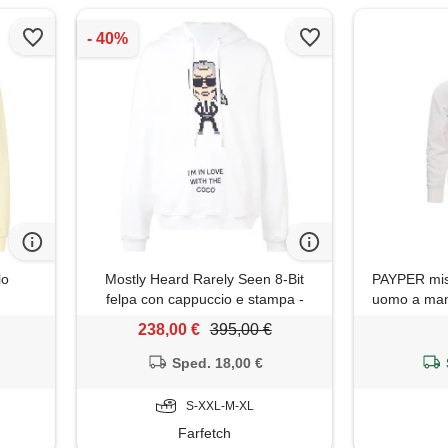
lo
Mostly Heard Rarely Seen 8-Bit
PAYPER mist
felpa con cappuccio e stampa -
uomo a mani
bianco
cotone po
238,00 €
395,00 €
elasti
Sped. 18,00 €
S-XXL-M-XL
Farfetch