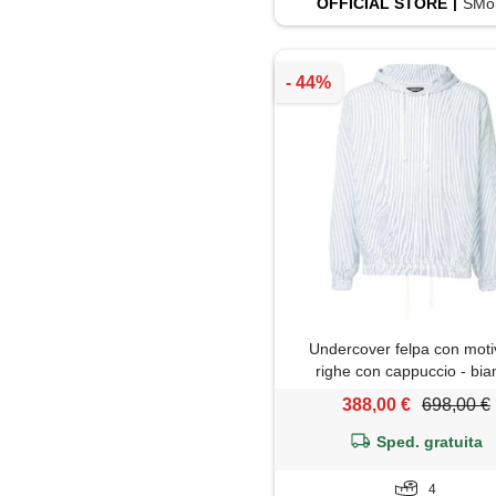
OFFICIAL
STORE
SMor
Undercover felpa con moti
righe con cappuccio - bia
388,00 €
698,00 €
Sped. gratuita
4