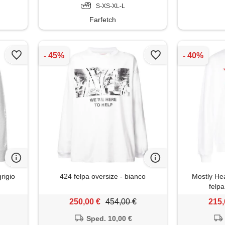
S-XS-XL-L
Farfetch
rigio
424 felpa oversize - bianco
Mostly He
felpa
250,00 €
454,00 €
215,
Sped. 10,00 €