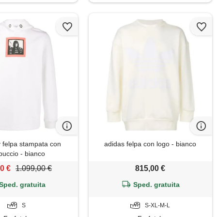
 felpa stampata con
adidas felpa con logo - bianco
puccio - bianco
0 €
1.099,00 €
815,00 €
Sped. gratuita
Sped. gratuita
S
S-XL-M-L