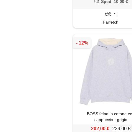
Sped. 10,00 €
S
Farfetch
BOSS felpa in cotone c
cappuccio - grigio
202,00 €
229,00 €