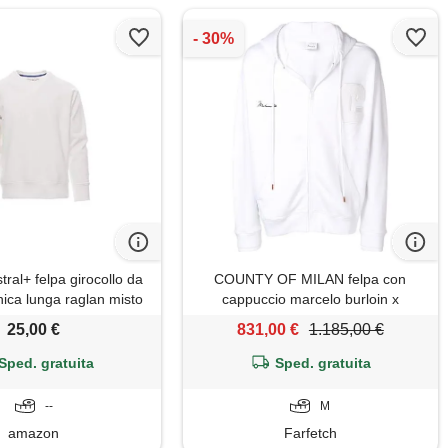
ral+ felpa girocollo da
COUNTY OF MILAN felpa con
ca lunga raglan misto
cappuccio marcelo burloin x
lsini vita in costina
muhammad ali - bianco
25,00 €
831,00 €
1.185,00 €
cizzata bianco (m)
Sped. gratuita
Sped. gratuita
--
M
amazon
Farfetch