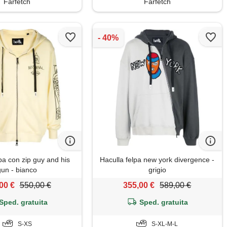
Farfetch
Farfetch
pa con zip guy and his
Haculla felpa new york divergence -
gun - bianco
grigio
00 €
550,00 €
355,00 €
589,00 €
Sped. gratuita
Sped. gratuita
S-XS
S-XL-M-L