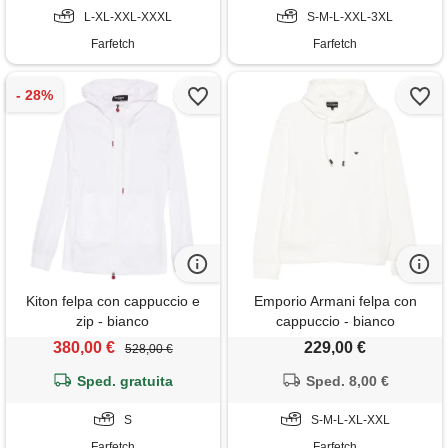
L-XL-XXL-XXXL
S-M-L-XXL-3XL
Farfetch
Farfetch
Kiton felpa con cappuccio e
Emporio Armani felpa con
zip - bianco
cappuccio - bianco
380,00 €
229,00 €
528,00 €
Sped. gratuita
Sped. 8,00 €
S
S-M-L-XL-XXL
Farfetch
Farfetch