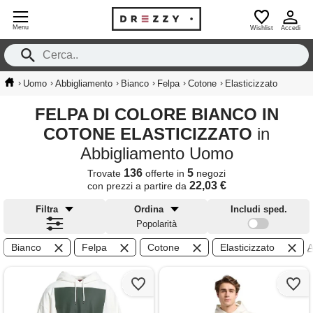
Menu
Wishlist
Accedi
›
›
›
›
›
›
Uomo
Abbigliamento
Bianco
Felpa
Cotone
Elasticizzato
FELPA DI COLORE BIANCO IN
COTONE ELASTICIZZATO
in
Abbigliamento Uomo
136
5
Trovate
offerte in
negozi
22,03 €
con prezzi a partire da
Filtra
Ordina
Includi sped.
Popolarità
Bianco
Felpa
Cotone
Elasticizzato
A