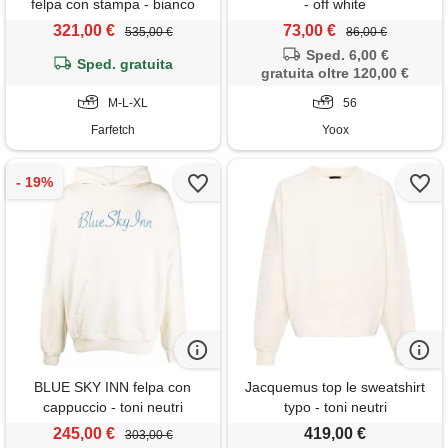
felpa con stampa - bianco
- off white
321,00 €
73,00 €
535,00 €
86,00 €
Sped. 6,00 €
Sped. gratuita
gratuita oltre 120,00 €
M-L-XL
56
Farfetch
Yoox
BLUE SKY INN felpa con
Jacquemus top le sweatshirt
cappuccio - toni neutri
typo - toni neutri
245,00 €
419,00 €
303,00 €