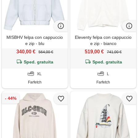
MISBHV felpa con cappuccio
Eleventy felpa con cappuccio
e zip - blu
e zip - bianco
340,00 €
519,00 €
564,00 €
741,00 €
Sped. gratuita
Sped. gratuita
XL
L
Farfetch
Farfetch