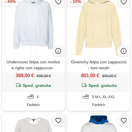
Undercover felpa con motivo
Givenchy felpa con cappuccio
a righe con cappuccio -
- toni neutri
bianco
388,00 €
801,00 €
698,00 €
890,00 €
Sped. gratuita
Sped. gratuita
4
S-M-L-XL-XXL
Farfetch
Farfetch