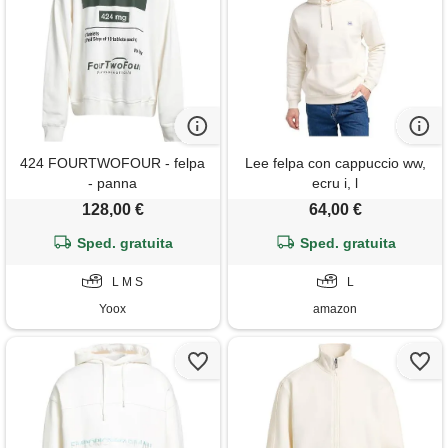
424 FOURTWOFOUR - felpa
Lee felpa con cappuccio ww,
- panna
ecru i, l
128,00 €
64,00 €
Sped. gratuita
Sped. gratuita
L M S
L
Yoox
amazon