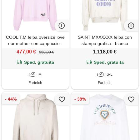
COOL T.M felpa oversize love
SAINT MXXXXXX felpa con
our mother con cappuccio -
stampa grafica - bianco
viola
477,00 €
1.118,00 €
950,00 €
Sped. gratuita
Sped. gratuita
M
S-L
Farfetch
Farfetch