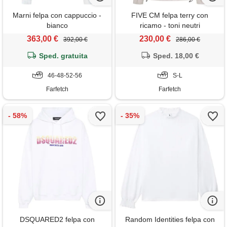
Marni felpa con cappuccio -
FIVE CM felpa terry con
bianco
ricamo - toni neutri
363,00 €
230,00 €
392,00 €
286,00 €
Sped. gratuita
Sped. 18,00 €
46-48-52-56
S-L
Farfetch
Farfetch
DSQUARED2 felpa con
Random Identities felpa con