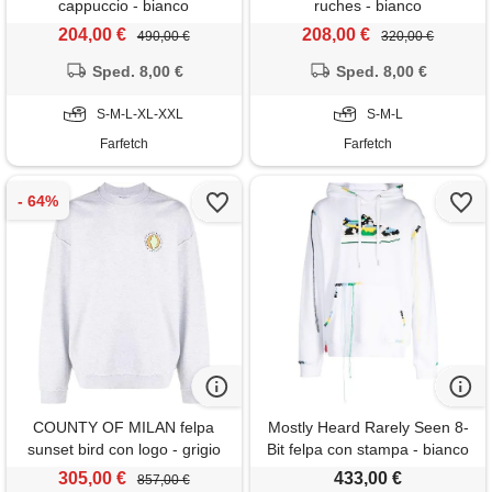
cappuccio - bianco
ruches - bianco
204,00 €
208,00 €
490,00 €
320,00 €
Sped. 8,00 €
Sped. 8,00 €
S-M-L-XL-XXL
S-M-L
Farfetch
Farfetch
COUNTY OF MILAN felpa
Mostly Heard Rarely Seen 8-
sunset bird con logo - grigio
Bit felpa con stampa - bianco
305,00 €
433,00 €
857,00 €