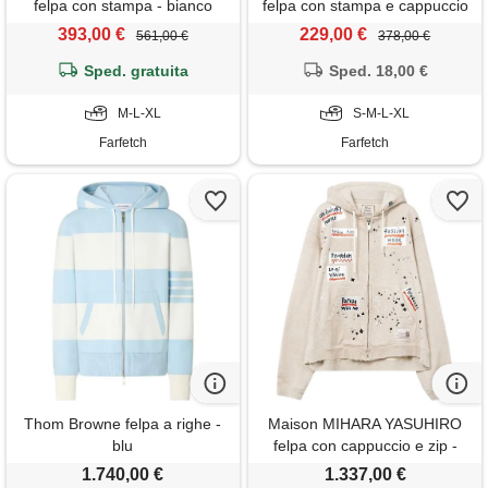
felpa con stampa - bianco
felpa con stampa e cappuccio
- toni neutri
393,00 €
229,00 €
561,00 €
378,00 €
Sped. gratuita
Sped. 18,00 €
M-L-XL
S-M-L-XL
Farfetch
Farfetch
Thom Browne felpa a righe -
Maison MIHARA YASUHIRO
blu
felpa con cappuccio e zip -
bianco
1.740,00 €
1.337,00 €