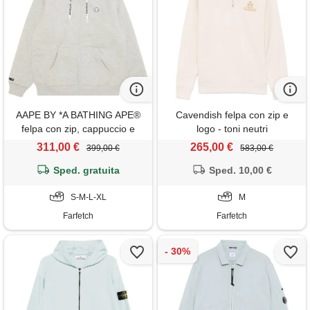
AAPE BY *A BATHING APE®
Cavendish felpa con zip e
felpa con zip, cappuccio e
logo - toni neutri
applicazione logo - grigio
311,00 €
265,00 €
399,00 €
583,00 €
Sped. gratuita
Sped. 10,00 €
S-M-L-XL
M
Farfetch
Farfetch