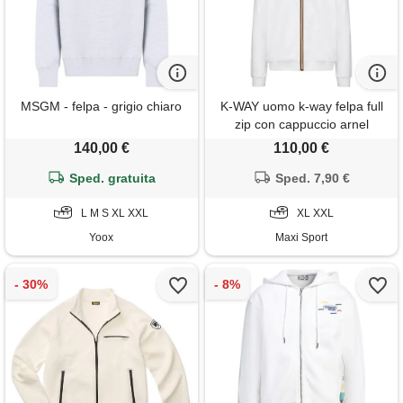
MSGM - felpa - grigio chiaro
K-WAY uomo k-way felpa full
zip con cappuccio arnel
140,00 €
110,00 €
Sped. gratuita
Sped. 7,90 €
L M S XL XXL
XL XXL
Yoox
Maxi Sport