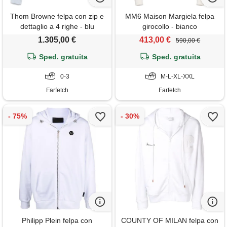
Thom Browne felpa con zip e
MM6 Maison Margiela felpa
dettaglio a 4 righe - blu
girocollo - bianco
1.305,00 €
413,00 €
590,00 €
Sped. gratuita
Sped. gratuita
0-3
M-L-XL-XXL
Farfetch
Farfetch
Philipp Plein felpa con
COUNTY OF MILAN felpa con