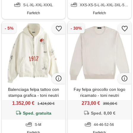
S-L-XL-XXL-XXXL
XXS-XS-S-L-XL-XXL-3XL-5XL
Farfetch
Farfetch
Balenciaga felpa tattoo con
Fay felpa girocollo con logo
stampa grafica - toni neutri
ricamato - toni neutri
1.352,00 €
273,00 €
1.424,00 €
390,00 €
Sped. gratuita
Sped. 8,00 €
S-M
44-46-52-56
Farfetch
Farfetch