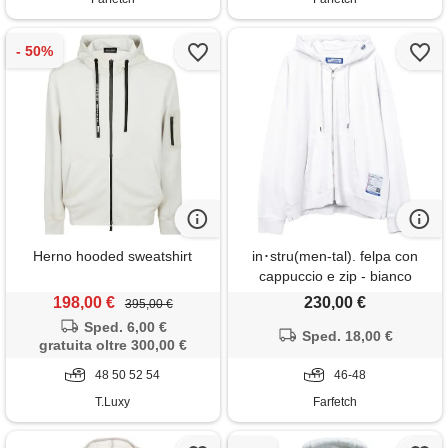
Herno hooded sweatshirt
in･stru(men-tal). felpa con
cappuccio e zip - bianco
198,00 €
230,00 €
395,00 €
Sped. 6,00 €
Sped. 18,00 €
gratuita oltre 300,00 €
48 50 52 54
46-48
T.Luxy
Farfetch