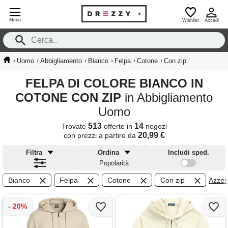
Menu
Wishlist
Accedi
›
›
›
›
›
›
Uomo
Abbigliamento
Bianco
Felpa
Cotone
Con zip
FELPA DI COLORE BIANCO IN
COTONE CON ZIP
in Abbigliamento
Uomo
513
14
Trovate
offerte in
negozi
20,99 €
con prezzi a partire da
Filtra
Ordina
Includi sped.
Popolarità
Bianco
Felpa
Cotone
Con zip
Azzera 