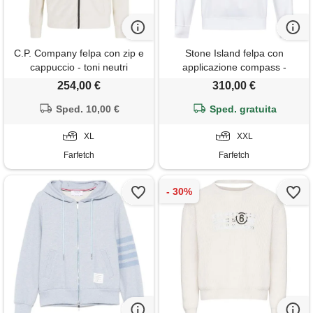
C.P. Company felpa con zip e
Stone Island felpa con
cappuccio - toni neutri
applicazione compass -
bianco
254,00 €
310,00 €
Sped. 10,00 €
Sped. gratuita
XL
XXL
Farfetch
Farfetch