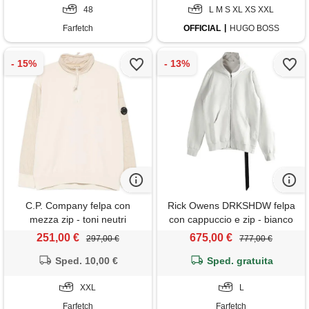
48
L M S XL XS XXL
Farfetch
OFFICIAL
HUGO BOSS
C.P. Company felpa con
Rick Owens DRKSHDW felpa
mezza zip - toni neutri
con cappuccio e zip - bianco
251,00 €
675,00 €
297,00 €
777,00 €
Sped. 10,00 €
Sped. gratuita
XXL
L
Farfetch
Farfetch