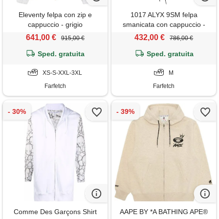
Eleventy felpa con zip e
1017 ALYX 9SM felpa
cappuccio - grigio
smanicata con cappuccio -
nero
641,00 €
432,00 €
915,00 €
786,00 €
Sped. gratuita
Sped. gratuita
XS-S-XXL-3XL
M
Farfetch
Farfetch
Comme Des Garçons Shirt
AAPE BY *A BATHING APE®