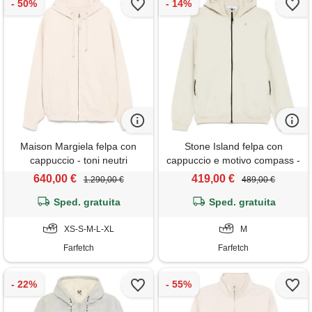
Maison Margiela felpa con
Stone Island felpa con
cappuccio - toni neutri
cappuccio e motivo compass -
toni neutri
640,00 €
419,00 €
1.290,00 €
489,00 €
Sped. gratuita
Sped. gratuita
XS-S-M-L-XL
M
Farfetch
Farfetch