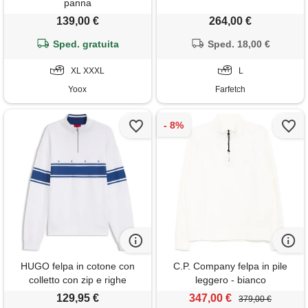
panna
139,00 €
264,00 €
Sped. gratuita
Sped. 18,00 €
XL XXXL
L
Yoox
Farfetch
HUGO felpa in cotone con
C.P. Company felpa in pile
colletto con zip e righe
leggero - bianco
stampate, bianco / blu
129,95 €
347,00 €
379,00 €