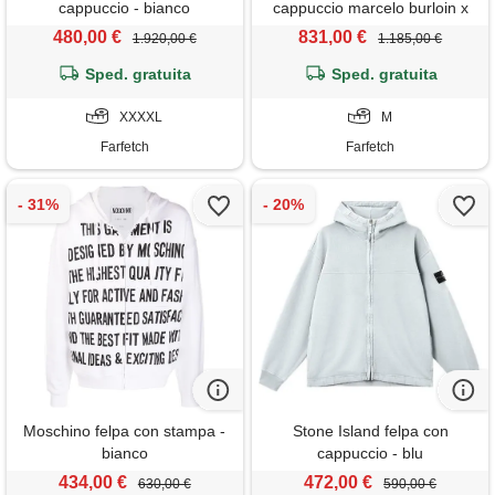
cappuccio - bianco
cappuccio marcelo burloin x
muhammad ali - bianco
480,00 €
831,00 €
1.920,00 €
1.185,00 €
Sped. gratuita
Sped. gratuita
XXXXL
M
Farfetch
Farfetch
Moschino felpa con stampa -
Stone Island felpa con
bianco
cappuccio - blu
434,00 €
472,00 €
630,00 €
590,00 €