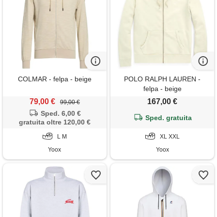
COLMAR - felpa - beige
POLO RALPH LAUREN -
felpa - beige
79,00 €
167,00 €
99,00 €
Sped. 6,00 €
Sped. gratuita
gratuita oltre 120,00 €
L M
XL XXL
Yoox
Yoox