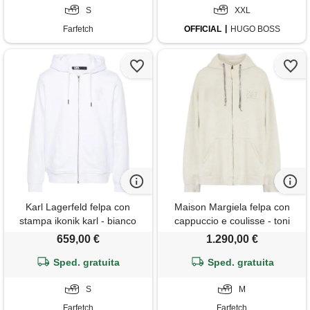
S
XXL
Farfetch
OFFICIAL
HUGO BOSS
Karl Lagerfeld felpa con
Maison Margiela felpa con
stampa ikonik karl - bianco
cappuccio e coulisse - toni
neutri
659,00 €
1.290,00 €
Sped. gratuita
Sped. gratuita
S
M
Farfetch
Farfetch