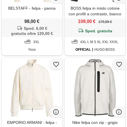
BELSTAFF - felpa - panna
BOSS felpa in misto cotone
con profili a contrasto, bianco
/ blu scuro
98,00 €
109,00 €
179,95 €
Sped. 6,00 €
Sped. gratuita
gratuita oltre 120,00 €
3XL
4XL L M S XL XXL XXXL
Yoox
OFFICIAL
HUGO BOSS
EMPORIO ARMANI - felpa -
Nike felpa con zip - grigio