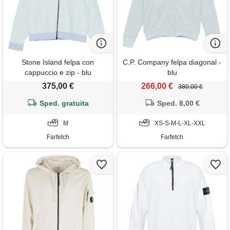
Stone Island felpa con
C.P. Company felpa diagonal -
cappuccio e zip - blu
blu
375,00 €
266,00 €
380,00 €
Sped. gratuita
Sped. 8,00 €
M
XS-S-M-L-XL-XXL
Farfetch
Farfetch