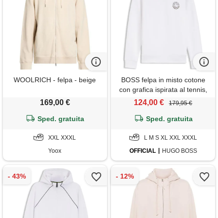
WOOLRICH - felpa - beige
BOSS felpa in misto cotone
con grafica ispirata al tennis,
bianco
169,00 €
124,00 €
179,95 €
Sped. gratuita
Sped. gratuita
XXL XXXL
L M S XL XXL XXXL
Yoox
OFFICIAL
HUGO BOSS