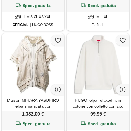
Sped. gratuita
Sped. gratuita
L M S XL XS XXL
M-L-XL
OFFICIAL
HUGO BOSS
Farfetch
Maison MIHARA YASUHIRO
HUGO felpa relaxed fit in
felpa smanicata con
cotone con colletto con zip,
cappuccio - toni neutri
bianco
1.382,00 €
99,95 €
Sped. gratuita
Sped. gratuita