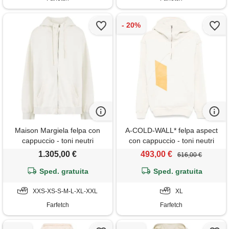
Maison Margiela felpa con
A-COLD-WALL* felpa aspect
cappuccio - toni neutri
con cappuccio - toni neutri
1.305,00 €
493,00 €
616,00 €
Sped. gratuita
Sped. gratuita
XXS-XS-S-M-L-XL-XXL
XL
Farfetch
Farfetch