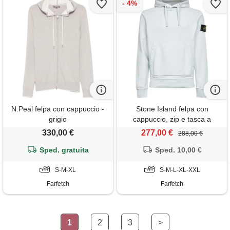
N.Peal felpa con cappuccio -
Stone Island felpa con
grigio
cappuccio, zip e tasca a
marsupio - blu
330,00 €
277,00 €
288,00 €
Sped. gratuita
Sped. 10,00 €
S-M-XL
S-M-L-XL-XXL
Farfetch
Farfetch
1
2
3
>