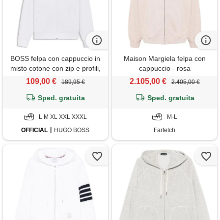
BOSS felpa con cappuccio in
Maison Margiela felpa con
misto cotone con zip e profili,
cappuccio - rosa
bianco
109,00 €
2.105,00 €
189,95 €
2.405,00 €
Sped. gratuita
Sped. gratuita
L M XL XXL XXXL
M-L
OFFICIAL
HUGO BOSS
Farfetch