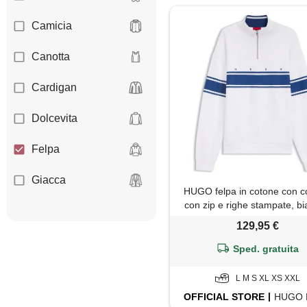
Camicia
Canotta
Cardigan
Dolcevita
Felpa
Giacca
HUGO felpa in cotone con co
con zip e righe stampate, bi
Gilet
blu
129,95 €
Giubbotto
Sped. gratuita
Jeans
L M S XL XS XXL
OFFICIAL
STORE
HUGO 
Maglia