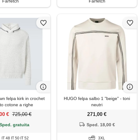
Farfetch
Farfetch
n felpa kirk in crochet
HUGO felpa salbo 1 "beige" - toni
to cotone a righe
neutri
00 €
725,00 €
271,00 €
Sped. gratuita
Sped. 18,00 €
IT 48 IT 50 IT 52
3XL