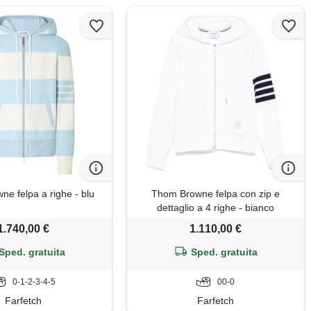
e felpa a righe - blu
Thom Browne felpa con zip e
dettaglio a 4 righe - bianco
1.740,00 €
1.110,00 €
Sped. gratuita
Sped. gratuita
0-1-2-3-4-5
00-0
Farfetch
Farfetch