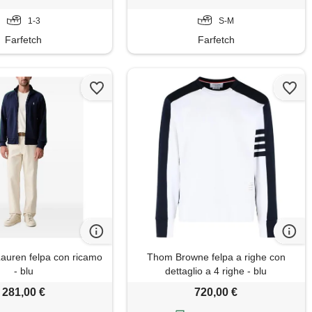
1-3
S-M
Farfetch
Farfetch
Lauren felpa con ricamo
Thom Browne felpa a righe con
- blu
dettaglio a 4 righe - blu
281,00 €
720,00 €