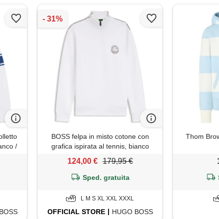
lletto
BOSS felpa in misto cotone con
Thom Brown
anco /
grafica ispirata al tennis, bianco
124,00 €
179,95 €
Sped. gratuita
L M S XL XXL XXXL
BOSS
OFFICIAL
STORE
HUGO BOSS