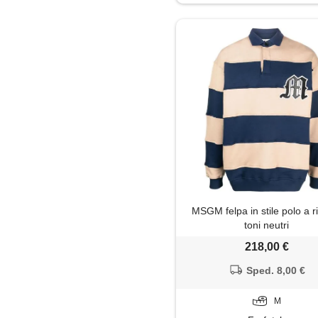
Maglietta
Maglione
Pantaloni
Piumino
Polo
Salopette
MSGM felpa in stile polo a r
Shorts
toni neutri
218,00 €
Sped. 8,00 €
M