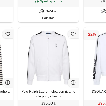
Sped. gratuita
S-M-L-XL
Farfetch
unghe a
Polo Ralph Lauren felpa con ricamo
DSQUARED
polo pony - bianco
395,00 €
295,