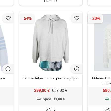
Farfetch
p e
Sunnei felpa con cappuccio - grigio
Orlebar Brow
u
di mis
299,00 €
657,00 €
580,
Sped. 10,00 €
L