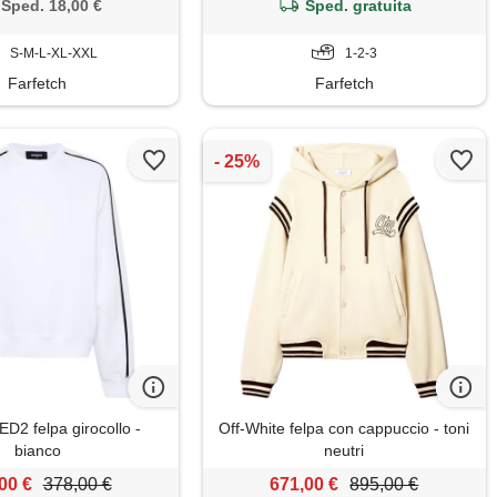
Sped. 18,00 €
Sped. gratuita
S-M-L-XL-XXL
1-2-3
Farfetch
Farfetch
2 felpa girocollo -
Off-White felpa con cappuccio - toni
bianco
neutri
00 €
378,00 €
671,00 €
895,00 €