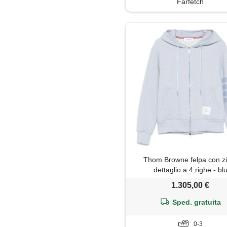
Farfetch
Thom Browne felpa con zi
dettaglio a 4 righe - bl
1.305,00 €
Sped. gratuita
0-3