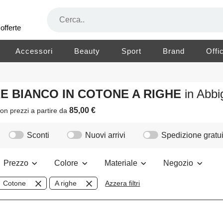
offerte
Accessori
Beauty
Sport
Brand
Offi
RE BIANCO IN COTONE A RIGHE
in Abb
85,00 €
on prezzi a partire da
Sconti
Nuovi arrivi
Spedizione gratui
Prezzo
Colore
Materiale
Negozio
Cotone
A righe
Azzera filtri