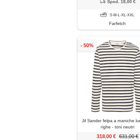
Sped. 18,00 €
S-M-L-XL-XXL
Farfetch
Jil Sander felpa a maniche l
righe - toni neutri
318,00 €
631,00 €