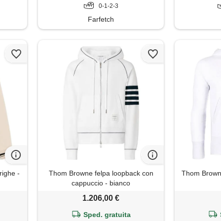
0-1-2-3
Farfetch
righe -
Thom Browne felpa loopback con
Thom Browne
cappuccio - bianco
1.206,00 €
Sped. gratuita