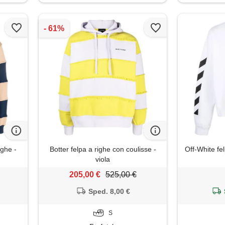
ighe -
Botter felpa a righe con coulisse -
Off-White fe
viola
205,00 €
525,00 €
Sped. 8,00 €
S