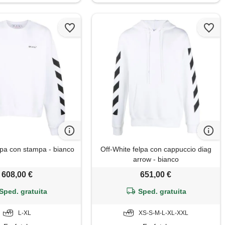
lpa con stampa - bianco
Off-White felpa con cappuccio diag
arrow - bianco
608,00 €
651,00 €
Sped. gratuita
Sped. gratuita
L-XL
XS-S-M-L-XL-XXL