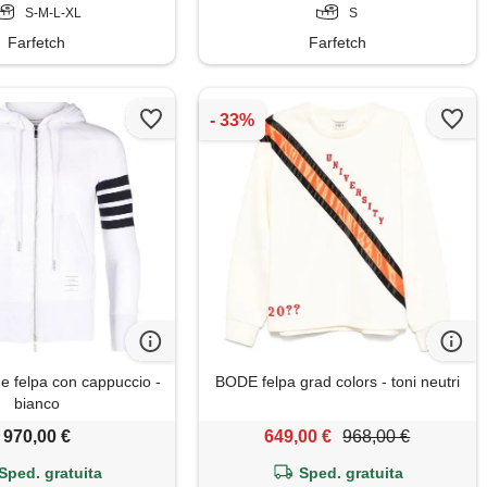
S-M-L-XL
S
Farfetch
Farfetch
 felpa con cappuccio -
BODE felpa grad colors - toni neutri
bianco
970,00 €
649,00 €
968,00 €
Sped. gratuita
Sped. gratuita