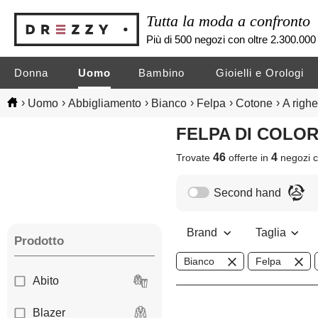
Tutta la moda a confronto
Più di 500 negozi con oltre 2.300.000 
Donna
Uomo
Bambino
Gioielli e Orologi
›
›
›
›
›
›
Uomo
Abbigliamento
Bianco
Felpa
Cotone
A righe
FELPA DI COLO
46
4
Trovate
offerte in
negozi
c
Second hand
Brand
Taglia
Prodotto
Bianco
Felpa
Abito
Blazer