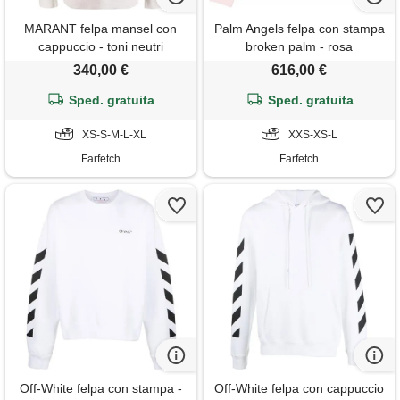
MARANT felpa mansel con
Palm Angels felpa con stampa
cappuccio - toni neutri
broken palm - rosa
340,00 €
616,00 €
Sped. gratuita
Sped. gratuita
XS-S-M-L-XL
XXS-XS-L
Farfetch
Farfetch
Off-White felpa con stampa -
Off-White felpa con cappuccio