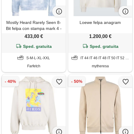
Mostly Heard Rarely Seen 8-
Loewe felpa anagram
Bit felpa con stampa mark 4 -
bianco
433,00 €
1.200,00 €
Sped. gratuita
Sped. gratuita
S-M-L-XL-XXL
IT 44 IT 46 IT 48 IT 50 IT 52 IT 54
Farfetch
mytheresa