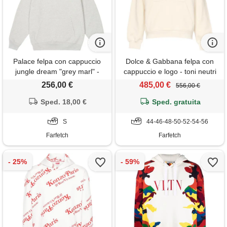
Palace felpa con cappuccio
Dolce & Gabbana felpa con
jungle dream "grey marl" -
cappuccio e logo - toni neutri
grigio
256,00 €
485,00 €
556,00 €
Sped. 18,00 €
Sped. gratuita
S
44-46-48-50-52-54-56
Farfetch
Farfetch