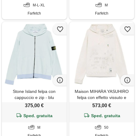
M-L-XL
M
Farfetch
Farfetch
Stone Island felpa con
Maison MIHARA YASUHIRO
cappuccio e zip - blu
felpa con effetto vissuto e
cappuccio - toni neutri
375,00 €
573,00 €
Sped. gratuita
Sped. gratuita
M
50
Farfetch
Farfetch