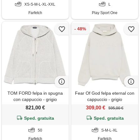
XS-S-M-L-XL-XXL
L
Farfetch
Play Sport One
TOM FORD felpa in spugna
Fear Of God felpa eternal con
con cappuccio - grigio
cappuccio - grigio
821,00 €
309,00 €
595,00 €
Sped. gratuita
Sped. gratuita
50
S-M-L-XL
Farfetch
Farfetch