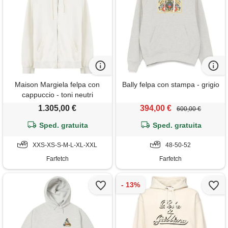
Maison Margiela felpa con
Bally felpa con stampa - grigio
cappuccio - toni neutri
1.305,00 €
394,00 €
600,00 €
Sped. gratuita
Sped. gratuita
XXS-XS-S-M-L-XL-XXL
48-50-52
Farfetch
Farfetch