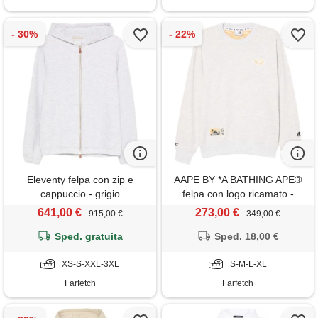
Eleventy felpa con zip e
AAPE BY *A BATHING APE®
cappuccio - grigio
felpa con logo ricamato -
grigio
641,00 €
273,00 €
915,00 €
349,00 €
Sped. gratuita
Sped. 18,00 €
XS-S-XXL-3XL
S-M-L-XL
Farfetch
Farfetch