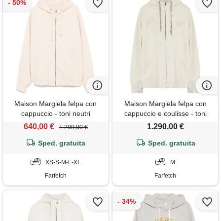
Maison Margiela felpa con
Maison Margiela felpa con
cappuccio - toni neutri
cappuccio e coulisse - toni
neutri
640,00 €
1.290,00 €
1.290,00 €
Sped. gratuita
Sped. gratuita
XS-S-M-L-XL
M
Farfetch
Farfetch