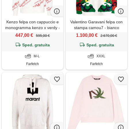
Kenzo felpa con cappuccio e
Valentino Garavani felpa con
monogramma kenzo x verdy -
stampa camou7 - bianco
bianco
447,00 €
1.100,00 €
595,00 €
2.670,00 €
Sped. gratuita
Sped. gratuita
M-L
XXXL
Farfetch
Farfetch