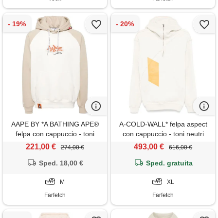
AAPE BY *A BATHING APE®
A-COLD-WALL* felpa aspect
felpa con cappuccio - toni
con cappuccio - toni neutri
neutri
221,00 €
493,00 €
274,00 €
616,00 €
Sped. 18,00 €
Sped. gratuita
M
XL
Farfetch
Farfetch