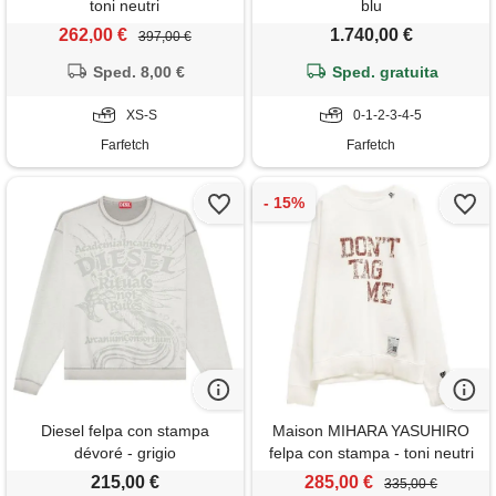
toni neutri
blu
262,00 €
1.740,00 €
397,00 €
Sped. 8,00 €
Sped. gratuita
XS-S
0-1-2-3-4-5
Farfetch
Farfetch
Diesel felpa con stampa
Maison MIHARA YASUHIRO
dévoré - grigio
felpa con stampa - toni neutri
215,00 €
285,00 €
335,00 €