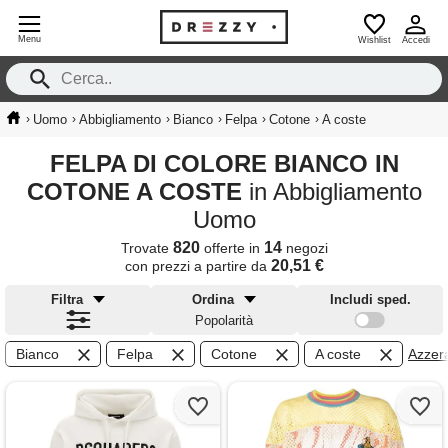
Menu
Wishlist
Accedi
›
›
›
›
›
›
Uomo
Abbigliamento
Bianco
Felpa
Cotone
A coste
FELPA DI COLORE BIANCO IN
COTONE A COSTE
in Abbigliamento
Uomo
820
14
Trovate
offerte in
negozi
20,51 €
con prezzi a partire da
Filtra
Ordina
Includi sped.
Popolarità
Bianco
Felpa
Cotone
A coste
Azzera 