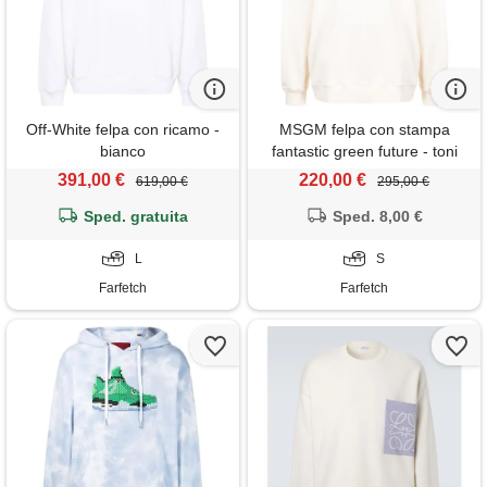
Off-White felpa con ricamo -
MSGM felpa con stampa
bianco
fantastic green future - toni
neutri
391,00 €
220,00 €
619,00 €
295,00 €
Sped. gratuita
Sped. 8,00 €
L
S
Farfetch
Farfetch