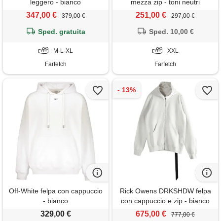
leggero - bianco
mezza zip - toni neutri
347,00 €
251,00 €
379,00 €
297,00 €
Sped. gratuita
Sped. 10,00 €
M-L-XL
XXL
Farfetch
Farfetch
Off-White felpa con cappuccio
Rick Owens DRKSHDW felpa
- bianco
con cappuccio e zip - bianco
329,00 €
675,00 €
777,00 €