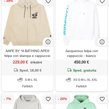
AAPE BY *A BATHING APE®
Jacquemus felpa con
felpa con stampa e cappuccio
cappuccio - bianco
- toni neutri
229,00 €
450,00 €
378,00 €
Sped. 18,00 €
Sped. gratuita
S-M-L-XL
XS-S-M-L-XL-XXL
Farfetch
Farfetch