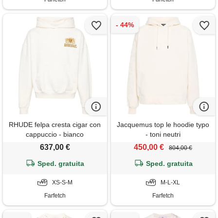
RHUDE felpa cresta cigar con
Jacquemus top le hoodie typo
cappuccio - bianco
- toni neutri
637,00 €
450,00 €
804,00 €
Sped. gratuita
Sped. gratuita
XS-S-M
M-L-XL
Farfetch
Farfetch