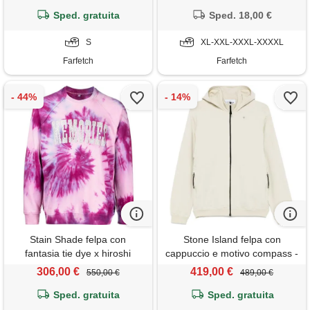
Sped. gratuita
Sped. 18,00 €
S
XL-XXL-XXXL-XXXXL
Farfetch
Farfetch
Stain Shade felpa con
Stone Island felpa con
fantasia tie dye x hiroshi
cappuccio e motivo compass -
fujiwara - rosa
toni neutri
306,00 €
419,00 €
550,00 €
489,00 €
Sped. gratuita
Sped. gratuita