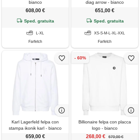
bianco
diag arrow - bianco
608,00 €
651,00 €
Sped. gratuita
Sped. gratuita
L-XL
XS-S-M-L-XL-XXL
Farfetch
Farfetch
Karl Lagerfeld felpa con
Billionaire felpa con placca
stampa ikonik karl - bianco
logo - bianco
659,00 €
268,00 €
670,00 €