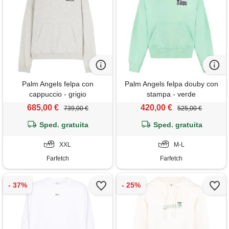
Palm Angels felpa con
Palm Angels felpa douby con
cappuccio - grigio
stampa - verde
685,00 €
420,00 €
739,00 €
525,00 €
Sped. gratuita
Sped. gratuita
XXL
M-L
Farfetch
Farfetch