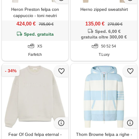
Heron Preston felpa con
Herno zipped sweatshirt
cappuccio - toni neutri
424,00 €
135,00 €
705,00 €
270,00 €
Sped. 6,00 €
Sped. gratuita
gratuita oltre 300,00 €
XS
50 52 54
Farfetch
T.Luxy
Fear Of God felpa eternal -
Thom Browne felpa a righe -