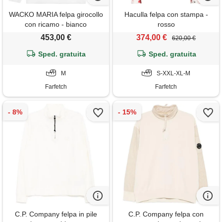
WACKO MARIA felpa girocollo
Haculla felpa con stampa -
con ricamo - bianco
rosso
453,00 €
374,00 €
620,00 €
Sped. gratuita
Sped. gratuita
M
S-XXL-XL-M
Farfetch
Farfetch
C.P. Company felpa in pile
C.P. Company felpa con