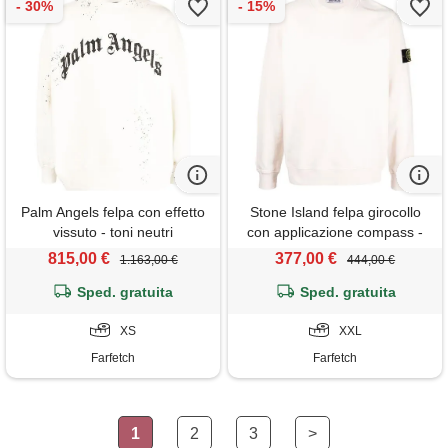
Palm Angels felpa con effetto
Stone Island felpa girocollo
vissuto - toni neutri
con applicazione compass -
toni neutri
815,00 €
377,00 €
1.163,00 €
444,00 €
Sped. gratuita
Sped. gratuita
XS
XXL
Farfetch
Farfetch
1
2
3
>