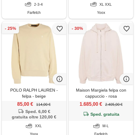
2-3-4
XL XXL
Farfetch
Yoox
POLO RALPH LAUREN -
Maison Margiela felpa con
felpa - beige
cappuccio - rosa
85,00 €
1.685,00 €
114,00 €
2.405,00 €
Sped. 6,00 €
Sped. gratuita
gratuita oltre 120,00 €
XXL
M-L
Yoox
Farfetch