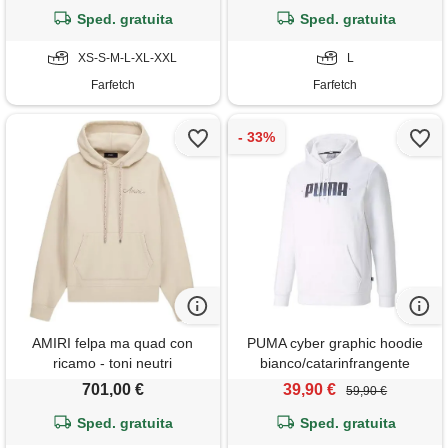
Sped. gratuita
Sped. gratuita
XS-S-M-L-XL-XXL
L
Farfetch
Farfetch
AMIRI felpa ma quad con
PUMA cyber graphic hoodie
ricamo - toni neutri
bianco/catarinfrangente
701,00 €
39,90 €
59,90 €
Sped. gratuita
Sped. gratuita