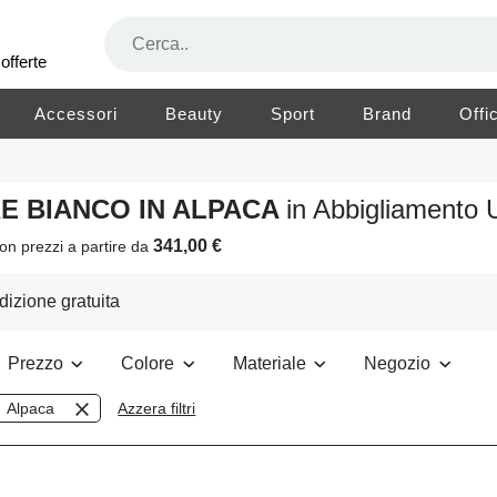
offerte
Accessori
Beauty
Sport
Brand
Offi
RE BIANCO IN ALPACA
in Abbigliamento
341,00 €
on prezzi a partire da
izione gratuita
Prezzo
Colore
Materiale
Negozio
Alpaca
Azzera filtri