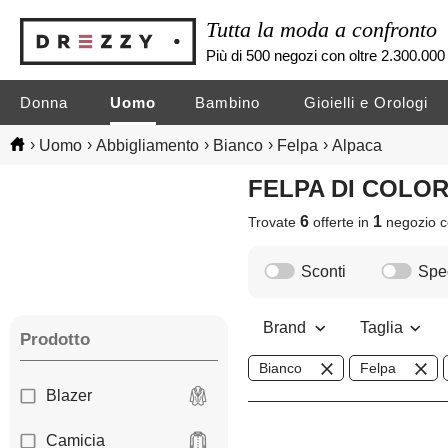
Tutta la moda a confronto
Più di 500 negozi con oltre 2.300.000 
Donna
Uomo
Bambino
Gioielli e Orologi
›
›
›
›
›
Uomo
Abbigliamento
Bianco
Felpa
Alpaca
FELPA DI COLO
6
1
Trovate
offerte in
negozio
c
Sconti
Sped
Brand
Taglia
Prodotto
Bianco
Felpa
Blazer
Camicia