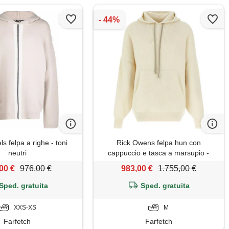
s felpa a righe - toni
Rick Owens felpa hun con
neutri
cappuccio e tasca a marsupio -
bianco
00 €
976,00 €
983,00 €
1.755,00 €
Sped. gratuita
Sped. gratuita
XXS-XS
M
Farfetch
Farfetch