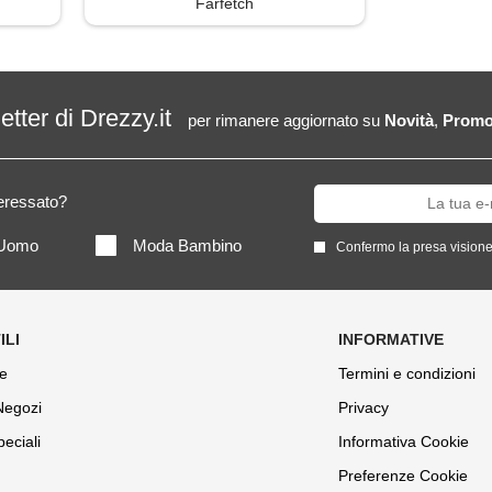
Farfetch
letter di Drezzy.it
per rimanere aggiornato su
Novità
,
Promo
teressato?
Uomo
Moda Bambino
Confermo la presa visione
e
Termini e condizioni
 Negozi
Privacy
peciali
Informativa Cookie
Preferenze Cookie