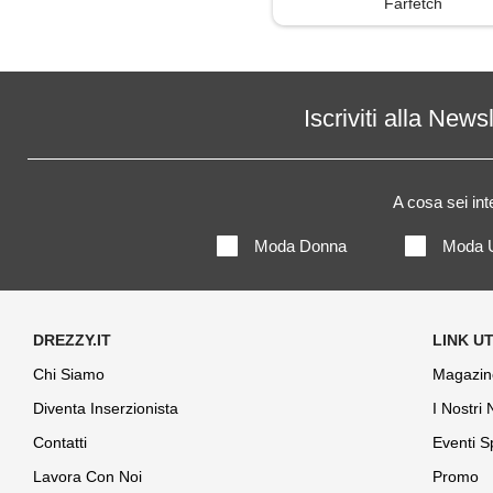
Farfetch
Iscriviti alla News
A cosa sei in
Moda Donna
Moda 
Chi Siamo
Magazin
Diventa Inserzionista
I Nostri
Contatti
Eventi S
Lavora Con Noi
Promo