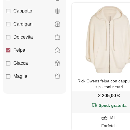
Cappotto
Cardigan
Dolcevita
Felpa
Giacca
Maglia
Rick Owens felpa con cappu
zip - toni neutri
Maglietta
2.205,00 €
Maglione
Sped. gratuita
Polo
M-L
Farfetch