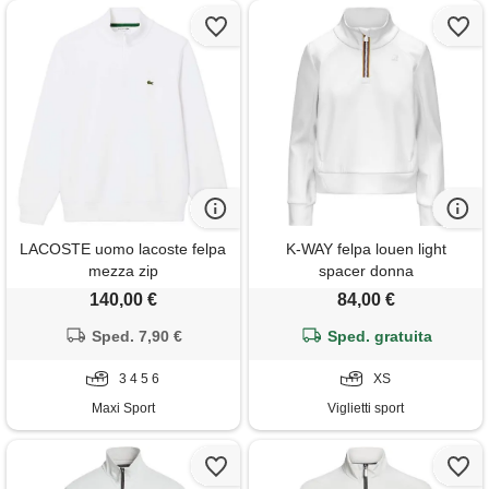
LACOSTE uomo lacoste felpa
K-WAY felpa louen light
mezza zip
spacer donna
140,00 €
84,00 €
Sped. 7,90 €
Sped. gratuita
3 4 5 6
XS
Maxi Sport
Viglietti sport