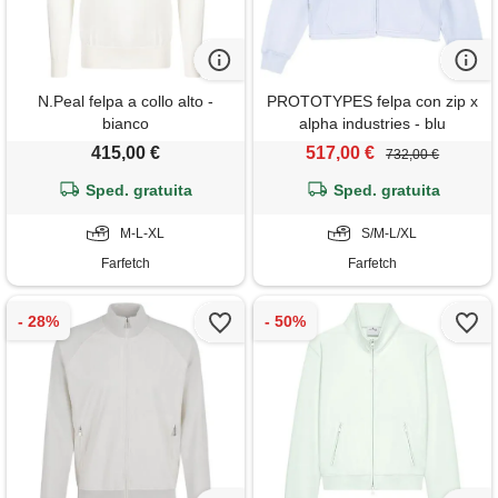
N.Peal felpa a collo alto -
PROTOTYPES felpa con zip x
bianco
alpha industries - blu
415,00 €
517,00 €
732,00 €
Sped. gratuita
Sped. gratuita
M-L-XL
S/M-L/XL
Farfetch
Farfetch