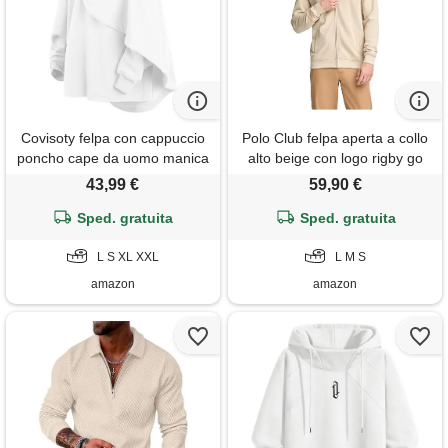
Covisoty felpa con cappuccio
Polo Club felpa aperta a collo
poncho cape da uomo manica
alto beige con logo rigby go
lunga pullover collo alto
uomo - 100% cotone
43,99 €
59,90 €
techwear streetwear hoodies
Sped. gratuita
Sped. gratuita
L S XL XXL
L M S
amazon
amazon