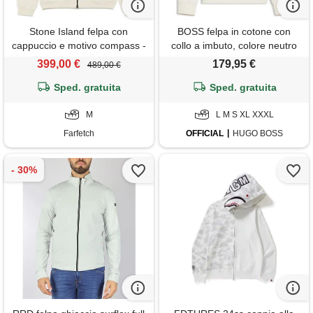
Stone Island felpa con
BOSS felpa in cotone con
cappuccio e motivo compass -
collo a imbuto, colore neutro
toni neutri
399,00 €
179,95 €
489,00 €
Sped. gratuita
Sped. gratuita
M
L M S XL XXXL
Farfetch
OFFICIAL
HUGO BOSS