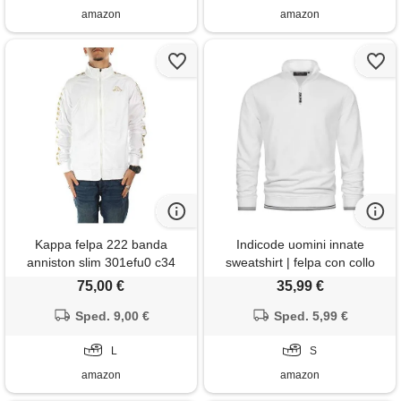
amazon
amazon
Kappa felpa 222 banda
Indicode uomini innate
anniston slim 301efu0 c34
sweatshirt | felpa con collo
white gold, c34 white gold, l
alto e zip offwhite s
75,00 €
35,99 €
Sped. 9,00 €
Sped. 5,99 €
L
S
amazon
amazon