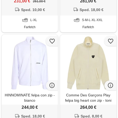
231,00 €
281,00 €
261,00 €
Sped. 10,00 €
Sped. 18,00 €
L-XL
S-M-L-XL-XXL
Farfetch
Farfetch
HINNOMINATE felpa con zip -
Comme Des Garçons Play
bianco
felpa big heart con zip - toni
neutri
244,00 €
264,00 €
Sped. 18,00 €
Sped. 8,00 €