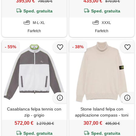
395,00 €
435,00 €
790,00 €
870,00 €
Sped. gratuita
Sped. gratuita
M-L-XL
XXXL
Farfetch
Farfetch
Casablanca felpa tennis con
Stone Island felpa con
zip - grigio
applicazione compass - toni
neutri
572,00 €
307,00 €
1.270,00 €
495,00 €
Sped. gratuita
Sped. gratuita