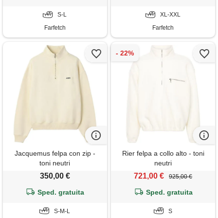
S-L
XL-XXL
Farfetch
Farfetch
Jacquemus felpa con zip -
Rier felpa a collo alto - toni
toni neutri
neutri
350,00 €
721,00 €
925,00 €
Sped. gratuita
Sped. gratuita
S-M-L
S