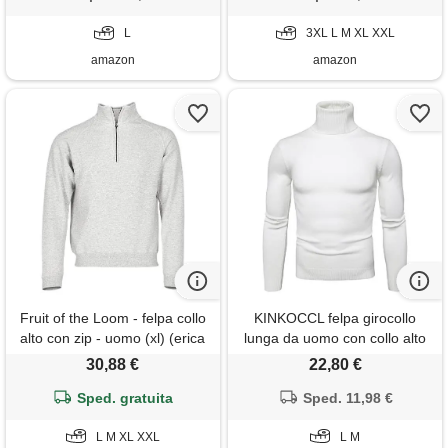
inverno(bianco, 3xl)
L
3XL L M XL XXL
amazon
amazon
Fruit of the Loom - felpa collo
KINKOCCL felpa girocollo
alto con zip - uomo (xl) (erica
lunga da uomo con collo alto
grigia)
morbido maglione lavorato a
30,88 €
22,80 €
maglia elasticizzato slim fit
Sped. gratuita
caldo maglione collo alto da
Sped. 11,98 €
uomo camicia slim pullover,
L M XL XXL
0a-wh1, m
L M