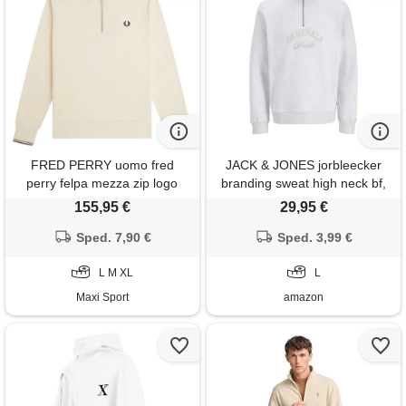
FRED PERRY uomo fred
JACK & JONES jorbleecker
perry felpa mezza zip logo
branding sweat high neck bf,
bianco brillante, l per uomo
155,95 €
29,95 €
Sped. 7,90 €
Sped. 3,99 €
L M XL
L
Maxi Sport
amazon