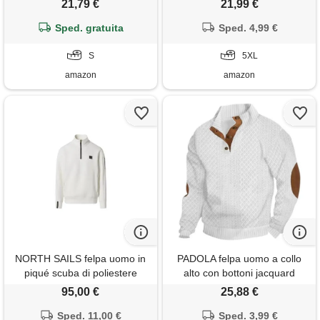
21,79 €
21,99 €
invernale, casual felpe hoodie
lavoro leggero e uso
resistente al vento, collo alto
Sped. gratuita
quotidiano, vestibilità regolare
Sped. 4,99 €
maglione uomoni con doppia
cerniera e maschera
S
5XL
amazon
amazon
NORTH SAILS felpa uomo in
PADOLA felpa uomo a collo
piqué scuba di poliestere
alto con bottoni jacquard
riciclato
maglione elegante manica
95,00 €
25,88 €
lunga fit classico giaccone
Sped. 11,00 €
casual morbido outfit autunno
Sped. 3,99 €