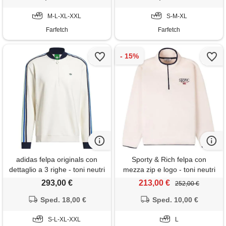
M-L-XL-XXL
S-M-XL
Farfetch
Farfetch
adidas felpa originals con
Sporty & Rich felpa con
dettaglio a 3 righe - toni neutri
mezza zip e logo - toni neutri
293,00 €
213,00 €
252,00 €
Sped. 18,00 €
Sped. 10,00 €
S-L-XL-XXL
L