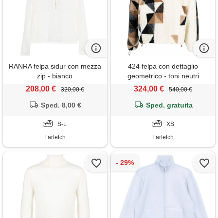
RANRA felpa sidur con mezza
424 felpa con dettaglio
zip - bianco
geometrico - toni neutri
208,00 €
324,00 €
320,00 €
540,00 €
Sped. 8,00 €
Sped. gratuita
S-L
XS
Farfetch
Farfetch