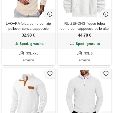
LAOARA felpa uomo con zip
RUIZEHONG fleece felpa
pullover senza cappuccio
uomo con cappuccio collo alto
invernale maglia manica
pullover felpe pile hoodies
32,98 €
44,78 €
lunga polo maglione tshirt
sweatshirt pullover autunno
Sped. gratuita
beige 3xl
Sped. gratuita
invernale
3XL XXL
3XL S
amazon
amazon