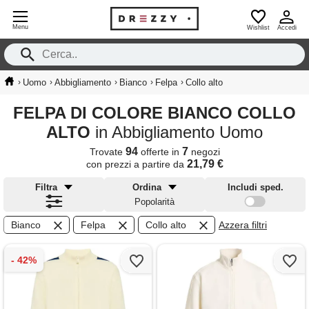
Menu
Wishlist
Accedi
›
›
›
›
›
Uomo
Abbigliamento
Bianco
Felpa
Collo alto
FELPA DI COLORE BIANCO COLLO
ALTO
in Abbigliamento Uomo
94
7
Trovate
offerte in
negozi
21,79 €
con prezzi a partire da
Filtra
Ordina
Includi sped.
Popolarità
Bianco
Felpa
Collo alto
Azzera filtri