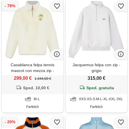
Casablanca felpa tennis
Jacquemus felpa con zip -
mascot con mezza zip -
grigio
bianco
299,00 €
315,00 €
1.344,00 €
Sped. 10,00 €
Sped. gratuita
M-L
XXS-XS-S-M-L-XL-XXL-3XL
Farfetch
Farfetch