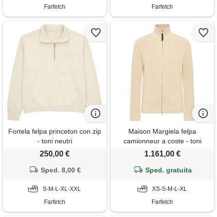
Farfetch
Farfetch
Fortela felpa princeton con zip
Maison Margiela felpa
- toni neutri
camionneur a coste - toni
neutri
250,00 €
1.161,00 €
Sped. 8,00 €
Sped. gratuita
S-M-L-XL-XXL
XS-S-M-L-XL
Farfetch
Farfetch