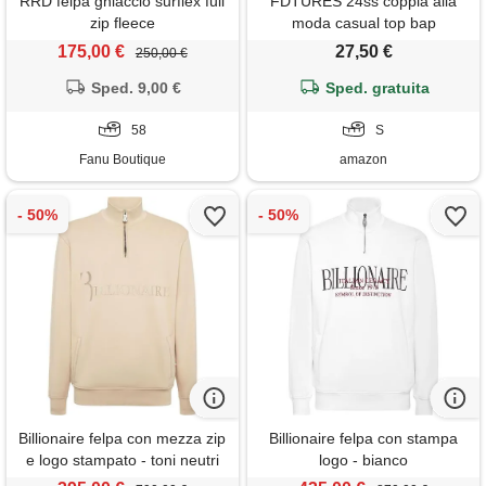
RRD felpa ghiaccio surflex full
FDTURES 24ss coppia alla
zip fleece
moda casual top bap
japanese trendy brand shark
175,00 €
27,50 €
250,00 €
head splicing night light uomo
Sped. 9,00 €
e donna felpa con cappuccio
Sped. gratuita
zip-color1||s
58
S
Fanu Boutique
amazon
Billionaire felpa con mezza zip
Billionaire felpa con stampa
e logo stampato - toni neutri
logo - bianco