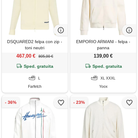
DSQUARED2 felpa con zip -
EMPORIO ARMANI - felpa -
toni neutri
panna
467,00 €
139,00 €
805,00 €
Sped. gratuita
Sped. gratuita
L
XL XXXL
Farfetch
Yoox