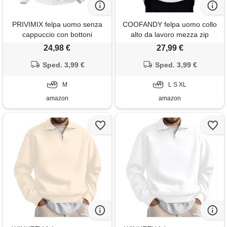
PRIVIMIX felpa uomo senza
COOFANDY felpa uomo collo
cappuccio con bottoni
alto da lavoro mezza zip
maglione collo alto invernale
invernale caldo business
24,98 €
27,99 €
maglietta manica lunga da
maniche lunghe bianco xl
uomo bianco m
Sped. 3,99 €
Sped. 3,99 €
M
L S XL
amazon
amazon