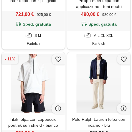
Rier felpa con zip - giallo
Philipp Plein felpa con
applicazione - toni neutri
721,00 €
490,00 €
925,00 €
980,00 €
Sped. gratuita
Sped. gratuita
S-M
M-L-XL-XXL
Farfetch
Farfetch
Tilak felpa con cappuccio
Polo Ralph Lauren felpa con
poutnik sun shield - bianco
ricamo - blu