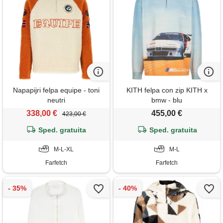
Napapijri felpa equipe - toni
KITH felpa con zip KITH x
neutri
bmw - blu
338,00 €
455,00 €
423,00 €
Sped. gratuita
Sped. gratuita
M-L-XL
M-L
Farfetch
Farfetch