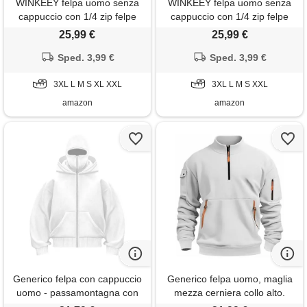
WINKEEY felpa uomo senza
WINKEEY felpa uomo senza
cappuccio con 1/4 zip felpe
cappuccio con 1/4 zip felpe
maniche lunghe e collo alto
maniche lunghe e collo alto
25,99 €
25,99 €
maglia autunnali e invernali,
maglia autunnali e invernali,
Sped. 3,99 €
beige xxl
Sped. 3,99 €
bianco l
3XL L M S XL XXL
3XL L M S XXL
amazon
amazon
Generico felpa con cappuccio
Generico felpa uomo, maglia
uomo - passamontagna con
mezza cerniera collo alto.
cerniera zip da uomo
Pullover per attività all'aperto,