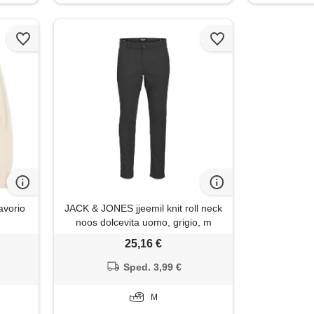
avorio
JACK & JONES jjeemil knit roll neck
noos dolcevita uomo, grigio, m
25,16 €
Sped. 3,99 €
M