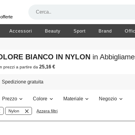
offerte
Accessori
Beauty
Sport
Brand
Offi
COLORE BIANCO IN NYLON
in Abbigliam
25,16 €
n prezzi a partire da
Spedizione gratuita
Prezzo
Colore
Materiale
Negozio
Nylon
Azzera filtri