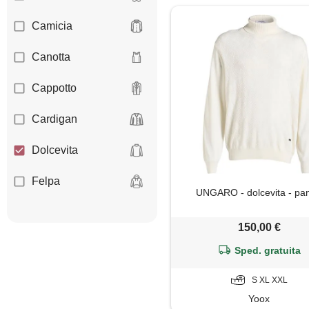
Camicia
Canotta
Cappotto
Cardigan
Dolcevita
Felpa
UNGARO - dolcevita - pa
Giacca
150,00 €
Gilet
Sped. gratuita
Giubbotto
S XL XXL
Yoox
Impermeabile