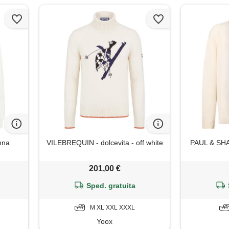
nna
VILEBREQUIN - dolcevita - off white
PAUL & SHAR
201,00 €
Sped. gratuita
M XL XXL XXXL
Yoox