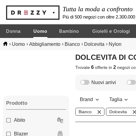
Tutta la moda a confronto
Più di 500 negozi con oltre 2.300.000 
Donna
Uomo
Bambino
Gioielli e Orologi
›
›
›
›
›
Uomo
Abbigliamento
Bianco
Dolcevita
Nylon
DOLCEVITA DI 
6
2
Trovate
offerte in
negozi
co
Nuovi arrivi
Brand
Taglia
Prodotto
Bianco
Dolcevita
Abito
Blazer