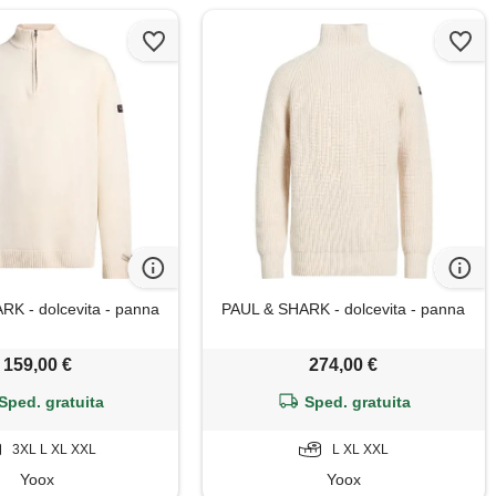
K - dolcevita - panna
PAUL & SHARK - dolcevita - panna
159,00 €
274,00 €
Sped. gratuita
Sped. gratuita
3XL L XL XXL
L XL XXL
Yoox
Yoox