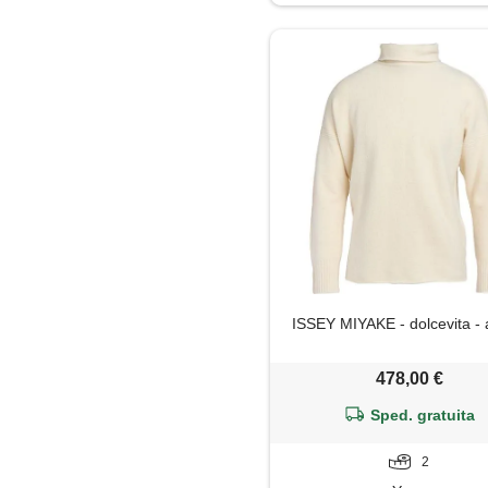
Maglia
Maglietta
Maglione
Mantella
Pantaloni
Parka
ISSEY MIYAKE - dolcevita - 
Piumino
478,00 €
Polo
Sped. gratuita
Salopette
2
Shorts