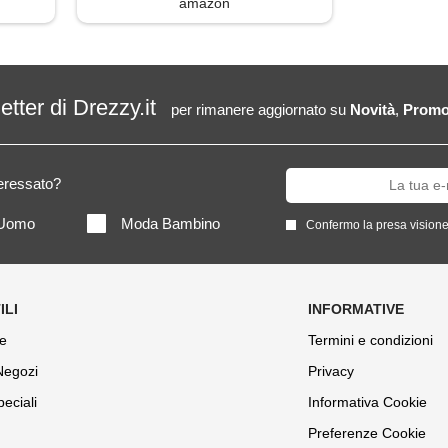
amazon
letter di Drezzy.it
per rimanere aggiornato su
Novità
,
Promo
teressato?
Uomo
Moda Bambino
Confermo la presa visione
e
Termini e condizioni
 Negozi
Privacy
peciali
Informativa Cookie
Preferenze Cookie