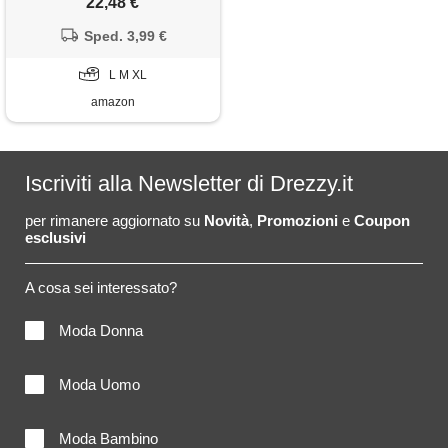
22,48 €
senza maniche per nightclub,
discoteca, party, argento
Sped. 3,99 €
chiaro. , l
L M XL
amazon
Iscriviti alla Newsletter di Drezzy.it
per rimanere aggiornato su
Novità
,
Promozioni
e
Coupon
esclusivi
A cosa sei interessato?
Moda Donna
Moda Uomo
Moda Bambino