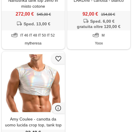
Nanushka tank top zeno in
LARDINI - canotta - bianco
misto cotone
272,00 €
92,00 €
545,00 €
154,00 €
Sped. 6,00 €
Sped. 13,00 €
gratuita oltre 120,00 €
IT 46 IT 48 IT 50 IT 52
M
mytheresa
Yoox
Amy Coulee - canotta da
uomo lucida crop top, tank top
metallico, maglietta aderente