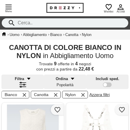
Menu
Wishlist
Accedi
›
›
›
›
›
Uomo
Abbigliamento
Bianco
Canotta
Nylon
CANOTTA DI COLORE BIANCO IN
NYLON
in Abbigliamento Uomo
9
4
Trovate
offerte in
negozi
22,48 €
con prezzi a partire da
Filtra
Ordina
Includi sped.
Popolarità
Bianco
Canotta
Nylon
Azzera filtri