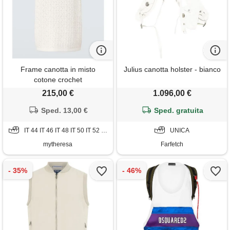
Frame canotta in misto
Julius canotta holster - bianco
cotone crochet
215,00 €
1.096,00 €
Sped. 13,00 €
Sped. gratuita
IT 44 IT 46 IT 48 IT 50 IT 52 IT 54
UNICA
mytheresa
Farfetch