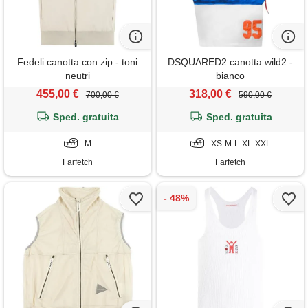
Fedeli canotta con zip - toni
DSQUARED2 canotta wild2 -
neutri
bianco
455,00 €
318,00 €
700,00 €
590,00 €
Sped. gratuita
Sped. gratuita
M
XS-M-L-XL-XXL
Farfetch
Farfetch