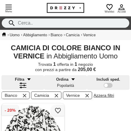
Menu
Wishlist
Accedi
›
›
›
›
›
Uomo
Abbigliamento
Bianco
Camicia
Vernice
CAMICIA DI COLORE BIANCO IN
VERNICE
in Abbigliamento Uomo
1
1
Trovata
offerta in
negozio
205,00 €
con prezzi a partire da
Filtra
Ordina
Includi sped.
Popolarità
Bianco
Camicia
Vernice
Azzera filtri