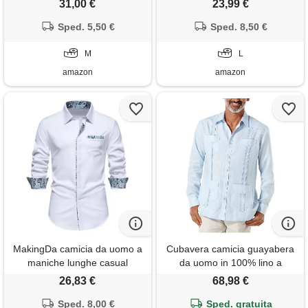
31,00 €
23,99 €
vestibilità aderente, l uomo
Sped. 5,50 €
Sped. 8,50 €
M
L
amazon
amazon
MakingDa camicia da uomo a
Cubavera camicia guayabera
maniche lunghe casual
da uomo in 100% lino a
elegante formale aderente
quattro tasche a maniche
26,83 €
68,98 €
con motivo cachemire, z-
lunghe con bottoni (taglia s/5x
Sped. 8,00 €
bianco, s
big & tall), blu cashmere, s
Sped. gratuita