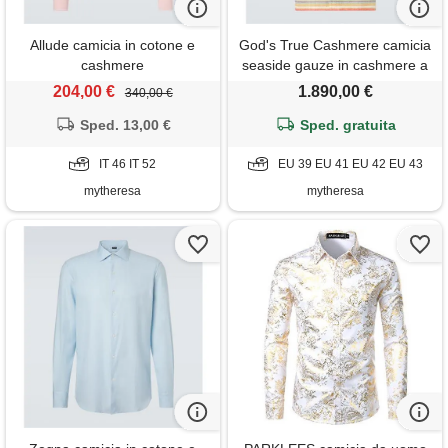
Allude camicia in cotone e
God's True Cashmere camicia
cashmere
seaside gauze in cashmere a
righe
204,00 €
1.890,00 €
340,00 €
Sped. 13,00 €
Sped. gratuita
IT 46 IT 52
EU 39 EU 41 EU 42 EU 43
mytheresa
mytheresa