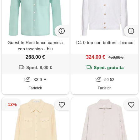
Guest In Residence camicia
D4.0 top con bottoni - bianco
con taschino - blu
268,00 €
324,00 €
450,00 €
Sped. 8,00 €
Sped. gratuita
XS-S-M
50-52
Farfetch
Farfetch