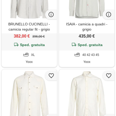
BRUNELLO CUCINELLI -
ISAIA - camicia a quadri -
camicia regular fit - grigio
grigio
chiaro
382,00 €
435,00 €
396,00 €
Sped. gratuita
Sped. gratuita
XL
40 42 43 45
Yoox
Yoox