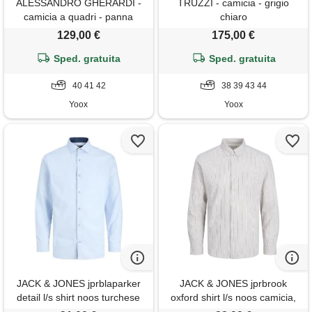
ALESSANDRO GHERARDI -
TRUZZI - camicia - grigio
camicia a quadri - panna
chiaro
129,00 €
175,00 €
Sped. gratuita
Sped. gratuita
40 41 42
38 39 43 44
Yoox
Yoox
JACK & JONES jprblaparker
JACK & JONES jprbrook
detail l/s shirt noos turchese
oxford shirt l/s noos camicia,
blu di cachemire m
puro cashmere/strisce: