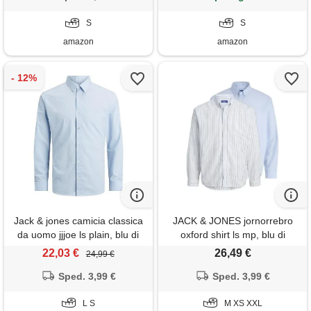
S
S
amazon
amazon
Jack & jones camicia classica
JACK & JONES jornorrebro
da uomo jjjoe ls plain, blu di
oxford shirt ls mp, blu di
cachemire, s
cachemire, m (pacco da 2)
22,03 €
26,49 €
24,99 €
uomo
Sped. 3,99 €
Sped. 3,99 €
L S
M XS XXL