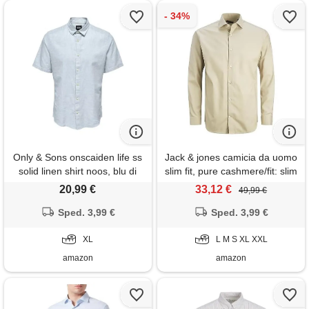
Only & Sons onscaiden life ss
Jack & jones camicia da uomo
solid linen shirt noos, blu di
slim fit, pure cashmere/fit: slim
cachemire, xl
fit, s
20,99 €
33,12 €
49,99 €
Sped. 3,99 €
Sped. 3,99 €
XL
L M S XL XXL
amazon
amazon