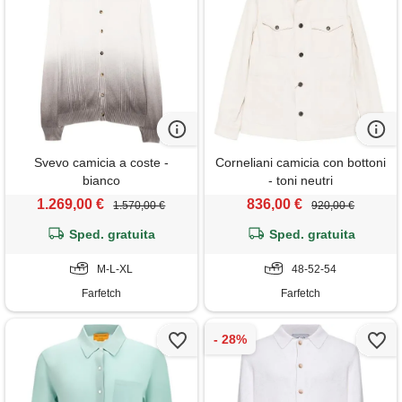
Svevo camicia a coste -
Corneliani camicia con bottoni
bianco
- toni neutri
1.269,00 €
836,00 €
1.570,00 €
920,00 €
Sped. gratuita
Sped. gratuita
M-L-XL
48-52-54
Farfetch
Farfetch