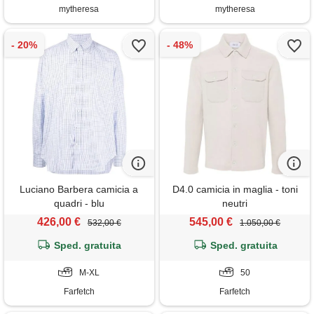
mytheresa
mytheresa
Luciano Barbera camicia a
D4.0 camicia in maglia - toni
quadri - blu
neutri
426,00 €
545,00 €
532,00 €
1.050,00 €
Sped. gratuita
Sped. gratuita
M-XL
50
Farfetch
Farfetch