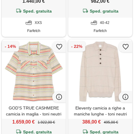
1.440,00 €
982,00 €
Sped. gratuita
Sped. gratuita
XXS
40-42
Farfetch
Farfetch
GOD'S TRUE CASHMERE
Eleventy camicia a righe a
camicia in maglia - toni neutri
maniche lunghe - toni neutri
1.659,00 €
386,00 €
1.922,00 €
495,00 €
Sped. gratuita
Sped. gratuita