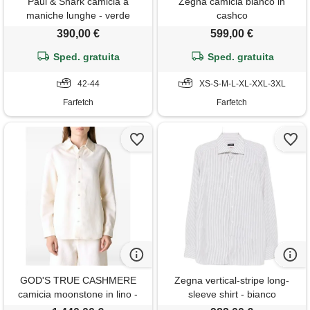
Paul & Shark camicia a
Zegna camicia bianco in
maniche lunghe - verde
cashco
390,00 €
599,00 €
Sped. gratuita
Sped. gratuita
42-44
XS-S-M-L-XL-XXL-3XL
Farfetch
Farfetch
GOD'S TRUE CASHMERE
Zegna vertical-stripe long-
camicia moonstone in lino -
sleeve shirt - bianco
toni neutri