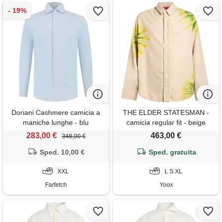
Doriani Cashmere camicia a
THE ELDER STATESMAN -
maniche lunghe - blu
camicia regular fit - beige
283,00 €
463,00 €
348,00 €
Sped. 10,00 €
Sped. gratuita
XXL
L S XL
Farfetch
Yoox