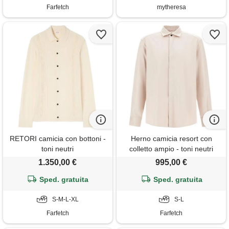
Farfetch
mytheresa
RETORI camicia con bottoni -
Herno camicia resort con
toni neutri
colletto ampio - toni neutri
1.350,00 €
995,00 €
Sped. gratuita
Sped. gratuita
S-M-L-XL
S-L
Farfetch
Farfetch