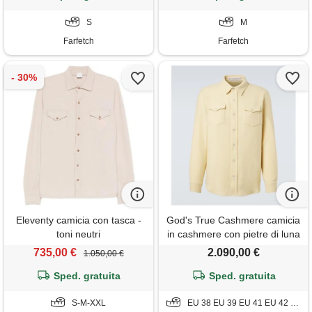
S
M
Farfetch
Farfetch
Eleventy camicia con tasca -
God's True Cashmere camicia
toni neutri
in cashmere con pietre di luna
735,00 €
2.090,00 €
1.050,00 €
Sped. gratuita
Sped. gratuita
S-M-XXL
EU 38 EU 39 EU 41 EU 42 EU 43