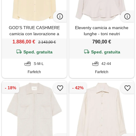
GOD'S TRUE CASHMERE
Eleventy camicia a maniche
camicia con lavorazione a
lunghe - toni neutri
nido d'ape - giallo
1.886,00 €
790,00 €
2.143,00 €
Sped. gratuita
Sped. gratuita
S-M-L
42-44
Farfetch
Farfetch