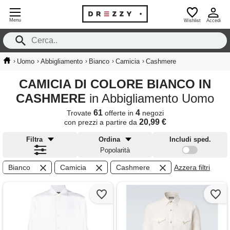
Menu
Wishlist
Accedi
›
›
›
›
›
Uomo
Abbigliamento
Bianco
Camicia
Cashmere
CAMICIA DI COLORE BIANCO IN
CASHMERE
in Abbigliamento Uomo
61
4
Trovate
offerte in
negozi
20,99 €
con prezzi a partire da
Filtra
Ordina
Includi sped.
Popolarità
Bianco
Camicia
Cashmere
Azzera filtri