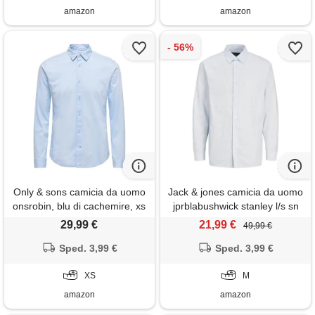
amazon
amazon
Only & sons camicia da uomo
Jack & jones camicia da uomo
onsrobin, blu di cachemire, xs
jprblabushwick stanley l/s sn
casual, cashmere
29,99 €
21,99 €
49,99 €
blue/vestibilità: a strisce, m
Sped. 3,99 €
Sped. 3,99 €
XS
M
amazon
amazon