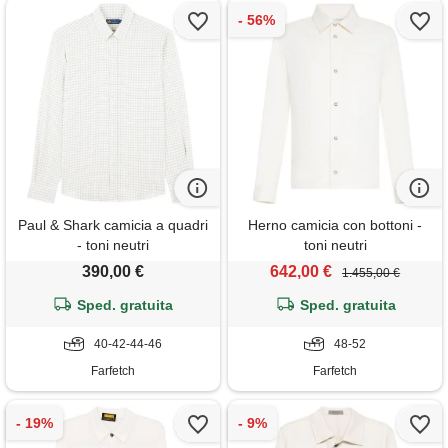
Paul & Shark camicia a quadri
Herno camicia con bottoni -
- toni neutri
toni neutri
390,00 €
642,00 €
1.455,00 €
Sped. gratuita
Sped. gratuita
40-42-44-46
48-52
Farfetch
Farfetch