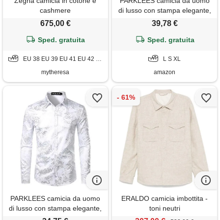
Zegna camicia in cotone e
PARKLEES camicia da uomo
cashmere
di lusso con stampa elegante,
taglio aderente, abbottonato,
675,00 €
39,78 €
motivo cachemire dorato
Sped. gratuita
lucido, bianco/oro, xl
Sped. gratuita
EU 38 EU 39 EU 41 EU 42 EU 43
L S XL
mytheresa
amazon
PARKLEES camicia da uomo
ERALDO camicia imbottita -
di lusso con stampa elegante,
toni neutri
taglio aderente, abbottonato,