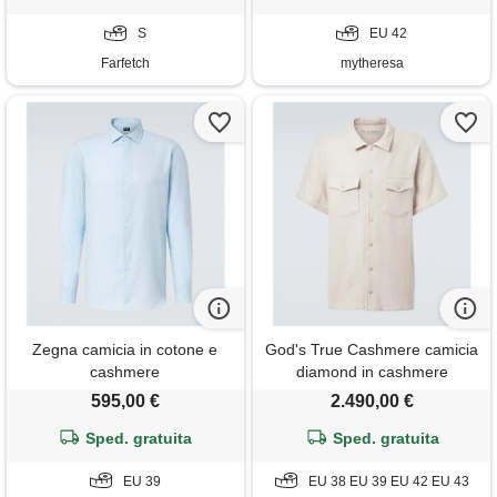
S
EU 42
Farfetch
mytheresa
Zegna camicia in cotone e
God's True Cashmere camicia
cashmere
diamond in cashmere
595,00 €
2.490,00 €
Sped. gratuita
Sped. gratuita
EU 39
EU 38 EU 39 EU 42 EU 43