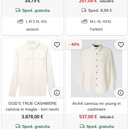
34,75 €
207,00 €
532,00 €
motivo cachemire dorato
lucido, bianco argentato. , s
Sped. gratuita
Sped. 8,00 €
L M S XL XXL
M-L-XL-XXXL
amazon
Farfetch
GOD'S TRUE CASHMERE
Arch4 camicia mr young in
camicia in maglia - toni neutri
cashmere
3.878,00 €
537,00 €
895,00 €
Sped. gratuita
Sped. gratuita