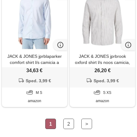
JACK & JONES jprblaparker
JACK & JONES jprbrook
comfort shirt l/s camicia a
oxford shirt l/s noos camicia,
maniche lunghe, blu
puro cashmere/strisce:
34,63 €
26,20 €
cashmere, vestibilità comoda,
vestibilità aderente, s uomo
Sped. 3,99 €
s uomo
Sped. 3,99 €
M S
S XS
amazon
amazon
1
2
>