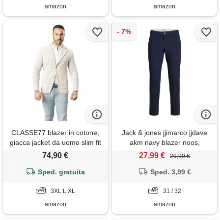
amazon
amazon
CLASSE77 blazer in cotone,
Jack & jones jjimarco jjdave
giacca jacket da uomo slim fit
akm navy blazer noos,
- punto cucitura chicco di riso
pantaloni uomo, navy blazer,
74,90 €
27,99 €
29,99 €
- artigianale, made in italy -
31 / 32
casual, classica sportiva (it,
Sped. gratuita
Sped. 3,99 €
testo, 3xl, regular, regular,
lino)
3XL L XL
31 / 32
amazon
amazon