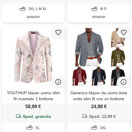
(it, testo, xl, regular, regular,
beige)
3XL L M XL
M S
amazon
amazon
YOUTHUP blazer uomo slim
Generico blazer da uomo tinta
fit ricamato 1 bottone
unita slim fit con un bottone
monopetto elegante
suit jacket formale elegante
58,99 €
24,98 €
giacca business da lavoro
Sped. gratuita
Sped. 12,99 €
XL
3XL