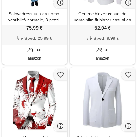
Solovedress tuta da uomo,
Generic blazer casual da
vestibilità normale, 3 pezzi,
uomo slim fit blazer casual da
classica smoking, in lino, da
uomo giacca tinta unita giacca
75,99 €
52,04 €
uomo, estiva, per matrimonio
da smoking classica giacche
(blazer + gilet+ pantaloni),
Sped. 25,99 €
quotidiane cappotti eleganti
Sped. 9,99 €
azzurro, 3xl
comodi blazer su misura con
3XL
bottone singolo, bianco, xl
XL
amazon
amazon