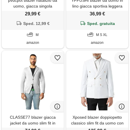
pvucpot blazer natalizio da
YFFUSHI blazer da uomo in
uomo, giacca singola
lino giacca sportiva leggera
intrecciata, motivo natalizio,
con 1 bottone giacche da
29,99 €
36,99 €
giacca leggera da uomo, per
abito casual in tinta unita
natale divertente con risvolto
Sped. 12,99 €
primavera estate, bianco, m
Sped. gratuita
per feste giacca per natale
M
M S XL
amazon
amazon
CLASSE77 blazer giacca
Xposed blazer doppiopetto
jacket da uomo slim fit in
classico slim fit da uomo con
cotone - punto di cucitura
bottoni dorati giacca vintage