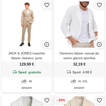
JACK & JONES maschio
Generico blazer casual da
blazer classico, pure
uomo giacca sportiva
cashmere. , 50
elegante effetto lino giacche
129,99 €
32,19 €
abito a due bottoni leggere
Sped. gratuita
vestibilità regolare estive
Sped. 4,98 €
outdoor con revers
46
abbigliamento sportivo
XL XXL
amazon
amazon