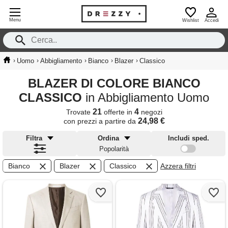
Menu
Wishlist
Accedi
›
›
›
›
›
Uomo
Abbigliamento
Bianco
Blazer
Classico
BLAZER DI COLORE BIANCO
CLASSICO
in Abbigliamento Uomo
21
4
Trovate
offerte in
negozi
24,98 €
con prezzi a partire da
Filtra
Ordina
Includi sped.
Popolarità
Bianco
Blazer
Classico
Azzera filtri