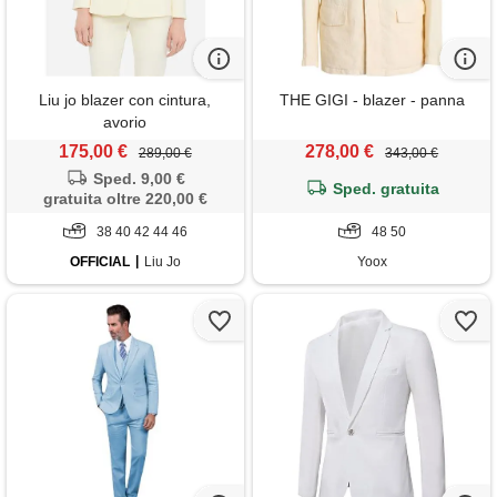
Liu jo blazer con cintura,
THE GIGI - blazer - panna
avorio
175,00 €
278,00 €
289,00 €
343,00 €
Sped. 9,00 €
Sped. gratuita
gratuita oltre 220,00 €
38 40 42 44 46
48 50
OFFICIAL
Liu Jo
Yoox