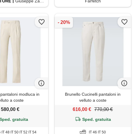
TORE
Giuseppe Zanotti
Farfetch
 pantaloni modluca in
Brunello Cucinelli pantaloni in
elluto a coste
velluto a coste
580,00 €
616,00 €
770,00 €
Sped. gratuita
Sped. gratuita
6 IT 48 IT 50 IT 52 IT 54
IT 46 IT 50