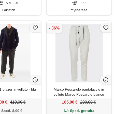
S-M-L-XL
IT 52
Farfetch
mytheresa
 blazer in velluto - blu
Marco Pescarolo pantalaccio in
velluto Marco Pescarolo bianco
00 €
410,00 €
185,00 €
290,00 €
Sped. 8,00 €
Sped. gratuita