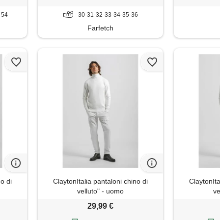
T 54
30-31-32-33-34-35-36
Farfetch
no di
ClaytonItalia pantaloni chino di
ClaytonIta
velluto" - uomo
ve
29,99 €