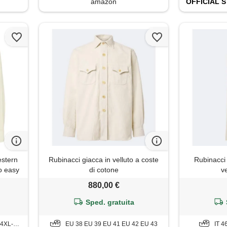
amazon
OFFICIAL
S
estern
Rubinacci giacca in velluto a coste
Rubinacci
po easy
di cotone
v
880,00 €
Sped. gratuita
L-5XL
EU 38 EU 39 EU 41 EU 42 EU 43
IT 4