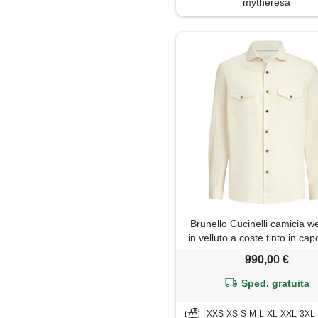
mytheresa
Brunello Cucinelli camicia w
in velluto a coste tinto in ca
fit - bianco
990,00 €
Sped. gratuita
XXS-XS-S-M-L-XL-XXL-3XL-4X