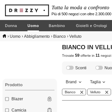
Tutta la moda a confronto
Più di 500 negozi con oltre 2.300.000 
Donna
Uomo
Bambino
Gioielli e Orologi
›
›
›
›
Uomo
Abbigliamento
Bianco
Velluto
BIANCO IN VEL
59
11
Trovate
offerte in
negoz
Sconti
Nuov
Brand
Taglia
Prodotto
Bianco
Velluto
Blazer
Camicia