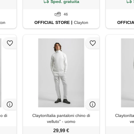
Sped. gratuita
46
ton
OFFICIAL
STORE
Clayton
OFFICI
no di
ClaytonItalia pantaloni chino di
ClaytonIta
velluto" - uomo
ve
29,99 €