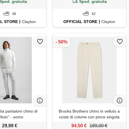
Sped. gratuita
Sped. gratuita
48
42
AL
STORE
Clayton
OFFICIAL
STORE
Clayton
lia pantaloni chino di
Brooks Brothers chino in velluto a
lluto" - uomo
coste di cotone con pince singola
bianco
29,99 €
94,50 €
189,00 €