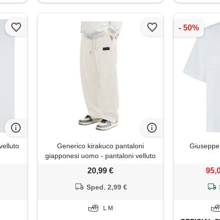
velluto
Generico kirakuco pantaloni
Giuseppe 
giapponesi uomo - pantaloni velluto
uomo larghi invernali con tasca
20,99 €
95,
bodybuilding a coste eleganti con
coulisse jogging streetwear baggy
Sped. 2,99 €
elasticizzati elastica pantalonis
L M