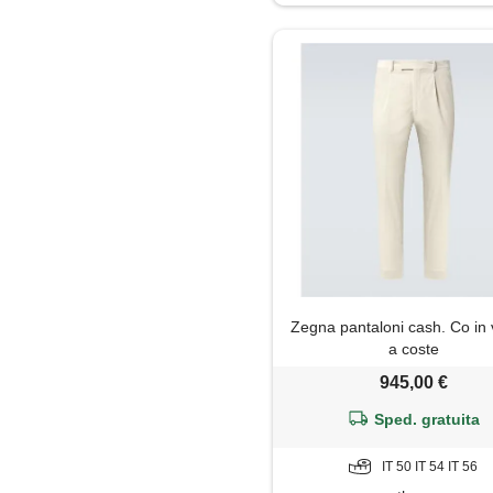
Zegna pantaloni cash. Co in 
a coste
945,00 €
Sped. gratuita
IT 50 IT 54 IT 56