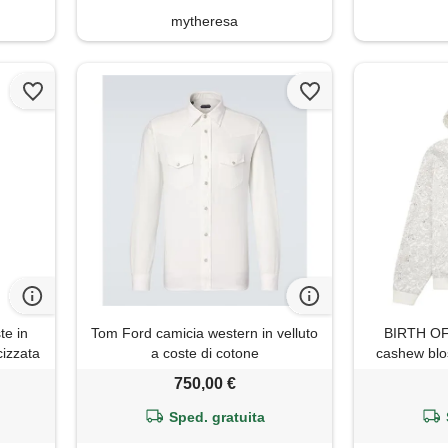
mytheresa
te in
Tom Ford camicia western in velluto
BIRTH OF
cizzata
a coste di cotone
cashew blo
p
750,00 €
Sped. gratuita