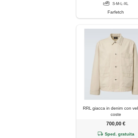
S-M-L-XL
Farfetch
RRL giacca in denim con vel
coste
700,00 €
Sped. gratuita