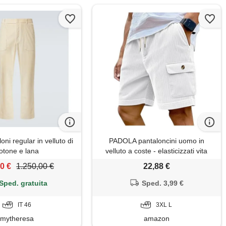
oni regular in velluto di
PADOLA pantaloncini uomo in
otone e lana
velluto a coste - elasticizzati vita
regolabile con coulisse, short estivi
0 €
1.250,00 €
22,88 €
con tasche per spiaggia vacanze
tempo libero(l, bianco)
Sped. gratuita
Sped. 3,99 €
IT 46
3XL L
mytheresa
amazon