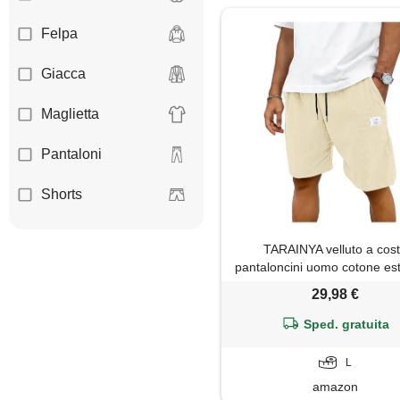
Felpa
Giacca
Maglietta
Pantaloni
Shorts
TARAINYA velluto a cos
pantaloncini uomo cotone est
coulisse
29,98 €
Sped. gratuita
L
amazon