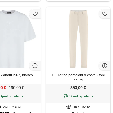
Zanotti lr-67, bianco
PT Torino pantaloni a coste - toni
neutri
00 €
190,00 €
353,00 €
Sped. gratuita
Sped. gratuita
2XL L M S XL
48-50-52-54