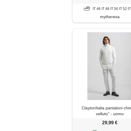
IT 46 IT 48 IT 50 IT 52 I
mytheresa
ClaytonItalia pantaloni chi
velluto" - uomo
29,99 €