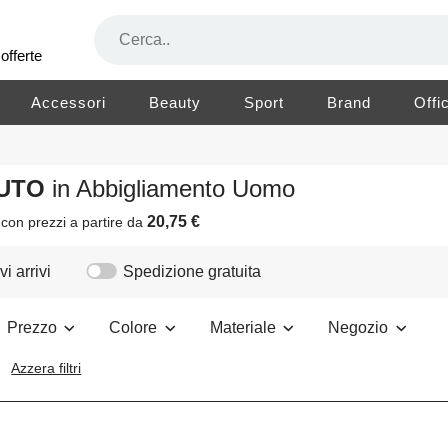
offerte
Accessori
Beauty
Sport
Brand
Offi
LUTO
in Abbigliamento Uomo
20,75 €
i
con prezzi a partire da
i arrivi
Spedizione gratuita
Prezzo
Colore
Materiale
Negozio
Azzera filtri