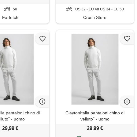
50
US 32 - EU 48 US 34 - EU 50
Farfetch
Crush Store
lia pantaloni chino di
ClaytonItalia pantaloni chino di
lluto" - uomo
velluto" - uomo
29,99 €
29,99 €