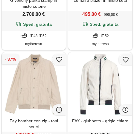
Givenchy parka stamp in
Lemaire blazer in misto seta
misto cotone
2.700,00 €
495,00 €
990,00 €
Sped. gratuita
Sped. gratuita
IT 48 IT 52
IT 52
mytheresa
mytheresa
Fay bomber con zip - toni
FAY - giubbotto - grigio chiaro
neutri