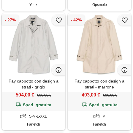
Yoox
Gpsmele
Fay cappotto con design a
Fay cappotto con design a
strati - grigio
strati - marrone
504,00 €
403,00 €
690,00 €
690,00 €
Sped. gratuita
Sped. gratuita
S-M-L-XXL
M
Farfetch
Farfetch