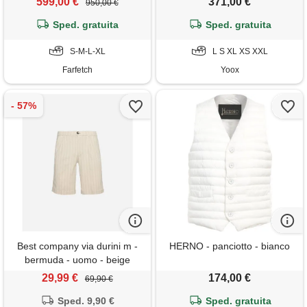
599,00 €
371,00 €
950,00 €
Sped. gratuita
Sped. gratuita
S-M-L-XL
L S XL XS XXL
Farfetch
Yoox
Best company via durini m -
HERNO - panciotto - bianco
bermuda - uomo - beige
29,99 €
174,00 €
69,90 €
Sped. 9,90 €
Sped. gratuita