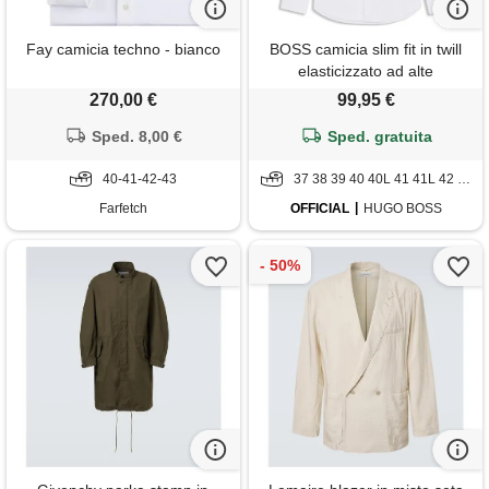
Fay camicia techno - bianco
BOSS camicia slim fit in twill
elasticizzato ad alte
prestazioni, bianco
270,00 €
99,95 €
Sped. 8,00 €
Sped. gratuita
40-41-42-43
37 38 39 40 40L 41 41L 42 42L 43L 44 44L 45 45L 46
Farfetch
OFFICIAL
HUGO BOSS