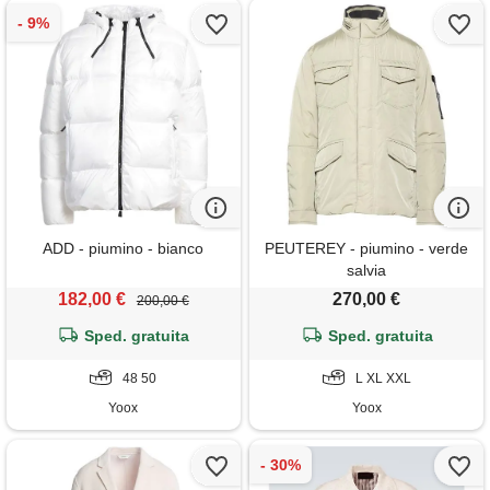
ADD - piumino - bianco
PEUTEREY - piumino - verde
salvia
182,00 €
270,00 €
200,00 €
Sped. gratuita
Sped. gratuita
48 50
L XL XXL
Yoox
Yoox