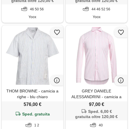
gratuita oltre 120,00 €
gratuita oltre 120,00 €
46 50 56
44 46 52 56
Yoox
Yoox
THOM BROWNE - camicia a
GREY DANIELE
righe - blu chiaro
ALESSANDRINI - camicia a
righe - rosa
576,00 €
97,00 €
Sped. 6,00 €
Sped. gratuita
gratuita oltre 120,00 €
1 2
40