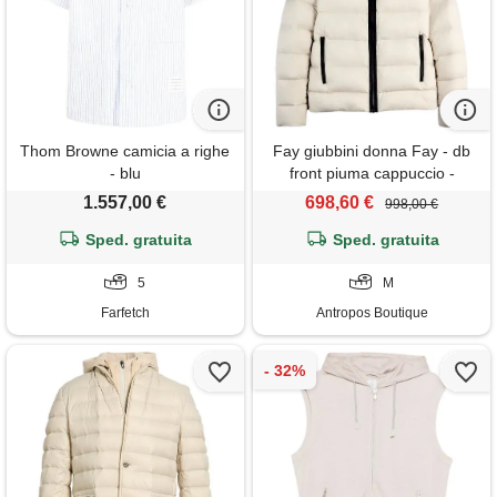
Thom Browne camicia a righe
Fay giubbini donna Fay - db
- blu
front piuma cappuccio -
bianco
1.557,00 €
698,60 €
998,00 €
Sped. gratuita
Sped. gratuita
5
M
Farfetch
Antropos Boutique