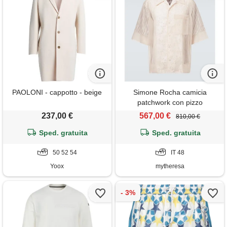
PAOLONI - cappotto - beige
Simone Rocha camicia
patchwork con pizzo
237,00 €
567,00 €
810,00 €
Sped. gratuita
Sped. gratuita
50 52 54
IT 48
Yoox
mytheresa