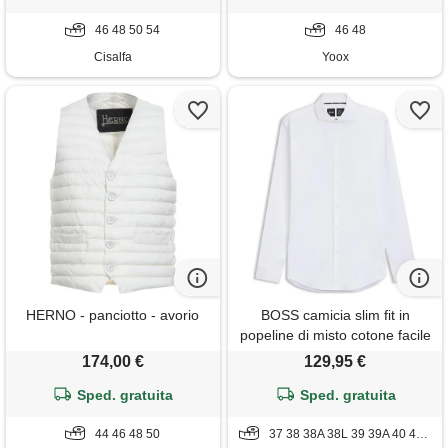
46 48 50 54
46 48
Cisalfa
Yoox
HERNO - panciotto - avorio
BOSS camicia slim fit in
popeline di misto cotone facile
da stirare, bianco
174,00 €
129,95 €
Sped. gratuita
Sped. gratuita
44 46 48 50
37 38 38A 38L 39 39A 40 40L 41 41L 42 42L 43 43L 44 44L 45 45A 45L 46 46L