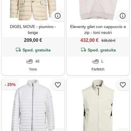
DIGEL MOVE - piumino -
Eleventy gilet con cappuccio e
beige
zip - toni neutri
209,00 €
432,00 €
635,00 €
Sped. gratuita
Sped. gratuita
46
L
Yoox
Farfetch