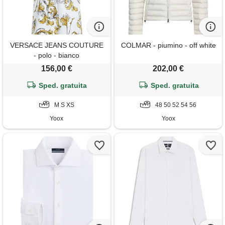
VERSACE JEANS COUTURE
COLMAR - piumino - off white
- polo - bianco
156,00 €
202,00 €
Sped. gratuita
Sped. gratuita
M S XS
48 50 52 54 56
Yoox
Yoox