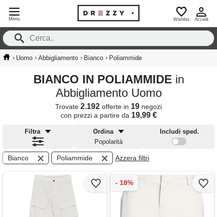
Menu
Wishlist
Accedi
›
›
›
›
Uomo
Abbigliamento
Bianco
Poliammide
BIANCO IN POLIAMMIDE
in
Abbigliamento Uomo
2.192
19
Trovate
offerte in
negozi
19,99 €
con prezzi a partire da
Filtra
Ordina
Includi sped.
Popolarità
Bianco
Poliammide
Azzera filtri