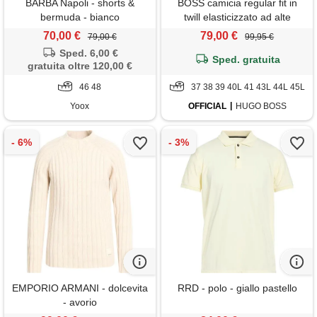
BARBA Napoli - shorts &
BOSS camicia regular fit in
bermuda - bianco
twill elasticizzato ad alte
prestazioni, bianco
70,00 €
79,00 €
79,00 €
99,95 €
Sped. 6,00 €
Sped. gratuita
gratuita oltre 120,00 €
46 48
37 38 39 40L 41 43L 44L 45L
Yoox
OFFICIAL
HUGO BOSS
EMPORIO ARMANI - dolcevita
RRD - polo - giallo pastello
- avorio