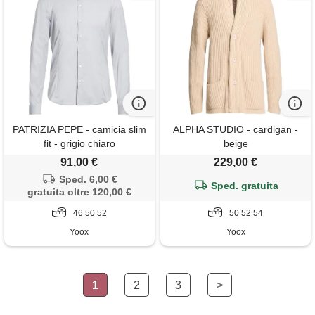
PATRIZIA PEPE - camicia slim
ALPHA STUDIO - cardigan -
fit - grigio chiaro
beige
91,00 €
229,00 €
Sped. 6,00 €
Sped. gratuita
gratuita oltre 120,00 €
46 50 52
50 52 54
Yoox
Yoox
1
2
3
>