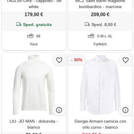
TAGLIATORE - cappotto - off
MC2 Saint Barth maglione
white
bombardino - marrone
179,00 €
209,00 €
Sped. gratuita
Sped. 8,00 €
48
S-M-L-XL
Yoox
Farfetch
LIU -JO MAN - dolcevita -
Giorgio Armani camicia con
bianco
orlo curvo - bianco