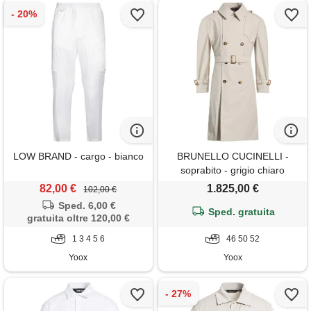
LOW BRAND - cargo - bianco
BRUNELLO CUCINELLI -
soprabito - grigio chiaro
82,00 €
1.825,00 €
102,00 €
Sped. 6,00 €
Sped. gratuita
gratuita oltre 120,00 €
1 3 4 5 6
46 50 52
Yoox
Yoox