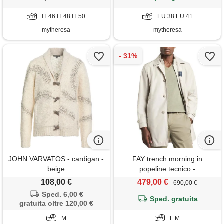
IT 46 IT 48 IT 50
EU 38 EU 41
mytheresa
mytheresa
JOHN VARVATOS - cardigan -
FAY trench morning in
beige
popeline tecnico -
nam62520030ax2b207 -
108,00 €
479,00 €
690,00 €
beige
Sped. 6,00 €
Sped. gratuita
gratuita oltre 120,00 €
M
L M