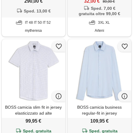
290,00 €
32,00 €
80,00 €
Sped. 7,00 €
Sped. 13,00 €
gratuita oltre 99,00 €
IT 48 IT 50 IT 52
3XL XL
mytheresa
Arteni
BOSS camicia slim fit in jersey
BOSS camicia business
elasticizzato ad alte
regular-fit in jersey
prestazioni con stampa,
elasticizzato, celeste
99,95 €
109,95 €
motivo azzurro chiaro
Sped. gratuita
Sped. gratuita