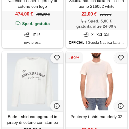
Valentino t-shirt in jersey di
Scuola nautica italiana - t-shirt
cotone con logo
uomo 216052 white
474,00 €
22,00 €
790,00 €
35,00 €
Sped. 5,00 €
Sped. gratuita
gratuita oltre 24,00 €
IT 46
XL XXL 3XL
mytheresa
OFFICIAL
Scuola Nautica Italiana
Bode t-shirt campground in
Peuterey t-shirt manderly 02
jersey di cotone con stampa