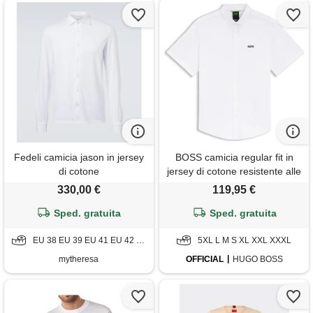
Fedeli camicia jason in jersey
BOSS camicia regular fit in
di cotone
jersey di cotone resistente alle
rughe, bianco
330,00 €
119,95 €
Sped. gratuita
Sped. gratuita
EU 38 EU 39 EU 41 EU 42 EU 43 EU 44
5XL L M S XL XXL XXXL
mytheresa
OFFICIAL
HUGO BOSS