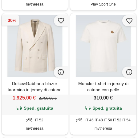
mytheresa
Play Sport One
Dolce&Gabbana blazer
Moncler t-shirt in jersey di
taormina in jersey di cotone
cotone con pelle
1.925,00 €
310,00 €
2.750,00 €
Sped. gratuita
Sped. gratuita
IT 52
IT 46 IT 48 IT 50 IT 52 IT 54
mytheresa
mytheresa