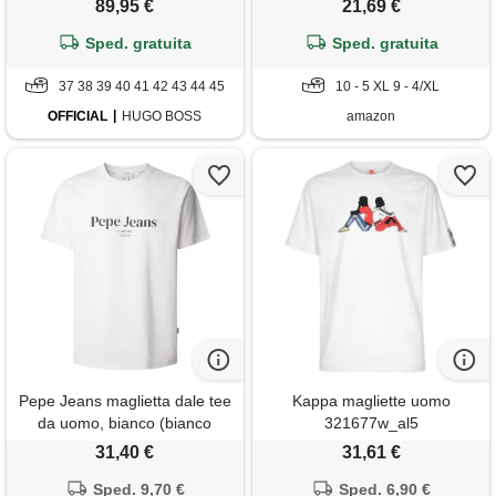
89,95 €
21,69 €
Disponibile nei colori bianco e
Sped. gratuita
ass. To(blu, grigio mel e nero)
Sped. gratuita
(9-4/xl, bianco)
37 38 39 40 41 42 43 44 45
10 - 5 XL 9 - 4/XL
OFFICIAL
HUGO BOSS
amazon
Pepe Jeans maglietta dale tee
Kappa magliette uomo
da uomo, bianco (bianco
321677w_al5
sporco), xl
31,40 €
31,61 €
Sped. 9,70 €
Sped. 6,90 €