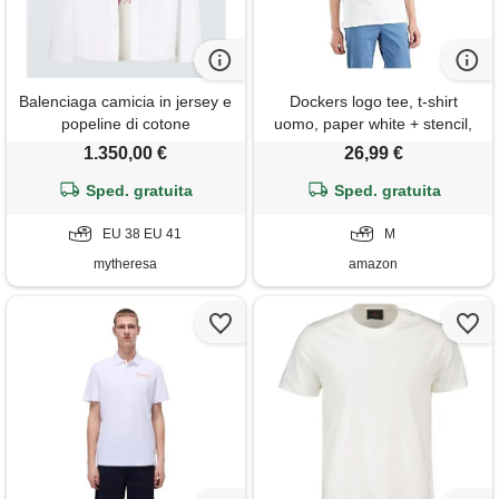
Balenciaga camicia in jersey e
Dockers logo tee, t-shirt
popeline di cotone
uomo, paper white + stencil,
m
1.350,00 €
26,99 €
Sped. gratuita
Sped. gratuita
EU 38 EU 41
M
mytheresa
amazon