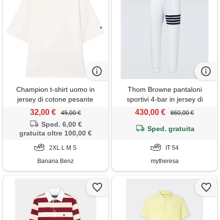
Champion t-shirt uomo in
Thom Browne pantaloni
jersey di cotone pesante
sportivi 4-bar in jersey di
cotone
32,00 €
430,00 €
45,00 €
860,00 €
Sped. 6,00 €
Sped. gratuita
gratuita oltre 100,00 €
2XL L M S
IT 54
Banana Benz
mytheresa