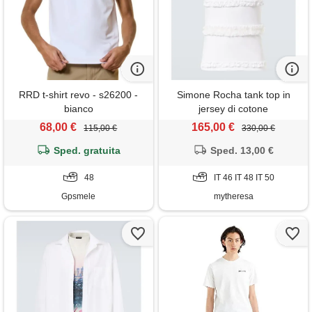
RRD t-shirt revo - s26200 -
Simone Rocha tank top in
bianco
jersey di cotone
68,00 €
165,00 €
115,00 €
330,00 €
Sped. gratuita
Sped. 13,00 €
48
IT 46 IT 48 IT 50
Gpsmele
mytheresa