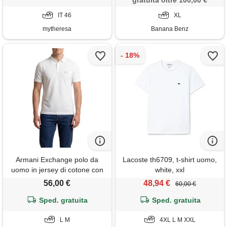
gratuita oltre 100,00 €
IT 46
XL
mytheresa
Banana Benz
Armani Exchange polo da
Lacoste th6709, t-shirt uomo,
uomo in jersey di cotone con
white, xxl
logo box, bianco sporco, l
56,00 €
48,94 €
60,00 €
Sped. gratuita
Sped. gratuita
L M
4XL L M XXL