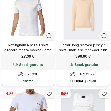
Nottingham 6 pezzi t shirt
Ferrari long-sleeved jersey t-
girocollo mezza manica uomo
shirt - male t-shirt powder pink
cotone jersey bianco art. 6101
27,39 €
390,00 €
(6/xl)
Sped. gratuita
Sped. gratuita
L XL XXL
L M S XL XXL
amazon
OFFICIAL
Ferrari