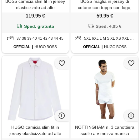
BOSS camicia slim fit in jersey
BOSS maglia in jersey di
elasticizzato ad alte
cotone con toppa con logo,
prestazioni con stampa,
bianco
119,95 €
59,95 €
motivo azzurro chiaro
Sped. gratuita
Sped. 4,95 €
37 38 39 40 41 42 43 44 45
5XL 6XL L M S XL XS XXL XXXL
OFFICIAL
HUGO BOSS
OFFICIAL
HUGO BOSS
HUGO camicia slim fit in
NOTTINGHAM n. 3 canottiera
jersey elasticizzato ad alte
scollo a v mezza manica
prestazioni, bianco
uomo cotone jersey.