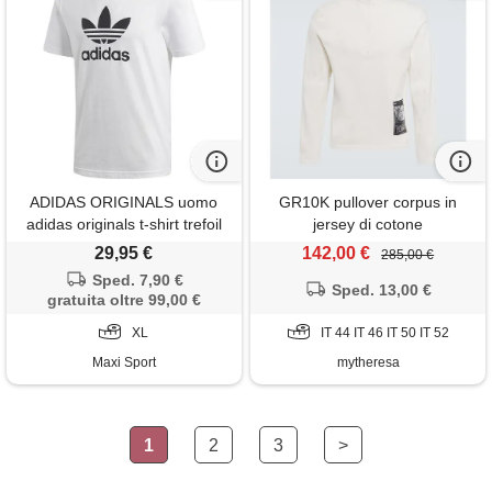
ADIDAS ORIGINALS uomo
GR10K pullover corpus in
adidas originals t-shirt trefoil
jersey di cotone
bianco
29,95 €
142,00 €
285,00 €
Sped. 7,90 €
Sped. 13,00 €
gratuita oltre 99,00 €
XL
IT 44 IT 46 IT 50 IT 52
Maxi Sport
mytheresa
1
2
3
>