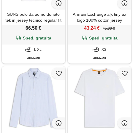
SUNS polo da uomo donato
Armani Exchange a|x tiny ax
tek in jersey tecnico regular fit
logo 100% cotton jersey
(white) xl
comfortable t-shirt off white,
66,50 €
43,24 €
45,00 €
xs
Sped. gratuita
Sped. gratuita
L XL
XS
amazon
amazon