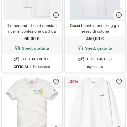
Timberland - t-shirt dunstan
Gucci t-shirt interlocking g in
river in confezione da 3 da
jersey di cotone
uomo in bianco, uomo,
60,00 €
450,00 €
bianco, taglia: 3xl
Sped. gratuita
Sped. gratuita
3XL L M S XL XXL
IT 46 IT 48 IT 50
OFFICIAL
Timberland
mytheresa