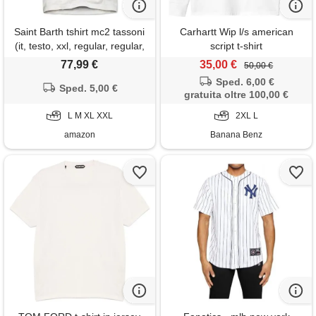
Saint Barth tshirt mc2 tassoni
Carhartt Wip l/s american
(it, testo, xxl, regular, regular,
script t-shirt
standard, bianco)
77,99 €
35,00 €
50,00 €
Sped. 6,00 €
Sped. 5,00 €
gratuita oltre 100,00 €
L M XL XXL
2XL L
amazon
Banana Benz