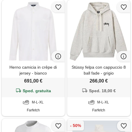
Herno camicia in crêpe di
Stüssy felpa con cappuccio 8
jersey - bianco
ball fade - grigio
691,00 €
266,00 €
Sped. gratuita
Sped. 18,00 €
M-L-XL
M-L-XL
Farfetch
Farfetch