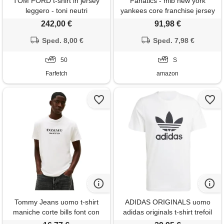
TOM FORD t-shirt in jersey
Fanatics - mlb new york
leggero - toni neutri
yankees core franchise jersey
camicia colore bianco, bianco,
242,00 €
91,98 €
s
Sped. 8,00 €
Sped. 7,98 €
50
S
Farfetch
amazon
Tommy Jeans uomo t-shirt
ADIDAS ORIGINALS uomo
maniche corte bills font con
adidas originals t-shirt trefoil
scollo rotondo, bianco (ecru),