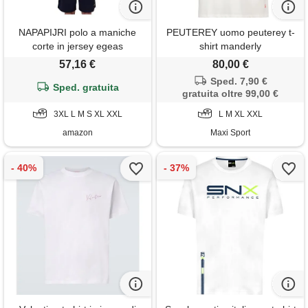
NAPAPIJRI polo a maniche
PEUTEREY uomo peuterey t-
corte in jersey egeas
shirt manderly
57,16 €
80,00 €
Sped. 7,90 €
Sped. gratuita
gratuita oltre 99,00 €
3XL L M S XL XXL
L M XL XXL
amazon
Maxi Sport