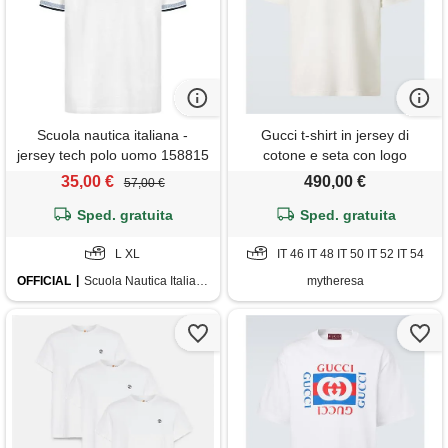
Scuola nautica italiana -
Gucci t-shirt in jersey di
jersey tech polo uomo 158815
cotone e seta con logo
white
35,00 €
490,00 €
57,00 €
Sped. gratuita
Sped. gratuita
L XL
IT 46 IT 48 IT 50 IT 52 IT 54
OFFICIAL
Scuola Nautica Italiana
mytheresa