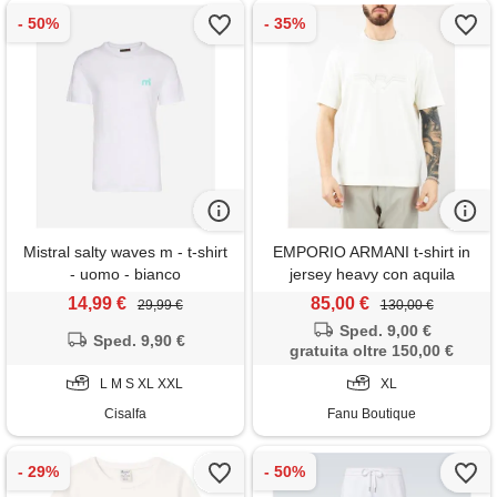
Mistral salty waves m - t-shirt
EMPORIO ARMANI t-shirt in
- uomo - bianco
jersey heavy con aquila
degradé multitexture emporio
14,99 €
85,00 €
29,99 €
130,00 €
armani
Sped. 9,00 €
Sped. 9,90 €
gratuita oltre 150,00 €
L M S XL XXL
XL
Cisalfa
Fanu Boutique