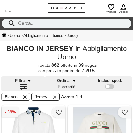
Menu
Wishlist
Accedi
›
›
›
›
Uomo
Abbigliamento
Bianco
Jersey
BIANCO IN JERSEY
in Abbigliamento
Uomo
862
39
Trovate
offerte in
negozi
7,20 €
con prezzi a partire da
Filtra
Ordina
Includi sped.
Popolarità
Bianco
Jersey
Azzera filtri