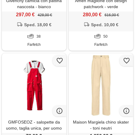
Givenchy camicia con pattina
Amen maglione con design
nascosta - bianco
patchwork - verde
297,00 €
280,00 €
428,00 €
616,00 €
Sped. 18,00 €
Sped. 10,00 €
38
50
Farfetch
Farfetch
GMFOSEOZ - salopette da
Maison Margiela chino skater
uomo, taglia unica, per uomo
- toni neutri
rosso xxl