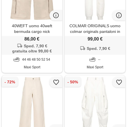
40WEFT uomo 40weft
COLMAR ORIGINALS uomo
bermuda cargo nick
colmar originals pantaloni in
ottoman
86,00 €
99,00 €
Sped. 7,90 €
Sped. 7,90 €
gratuita oltre 99,00 €
44 46 48 50 52 54
--
Maxi Sport
Maxi Sport