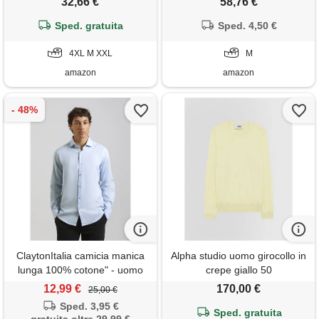
32,66 €
58,76 €
con tasche multiple, bianco,
uomini, bianco, m
Sped. gratuita
4xl
Sped. 4,50 €
4XL M XXL
M
amazon
amazon
ClaytonItalia camicia manica
Alpha studio uomo girocollo in
lunga 100% cotone" - uomo
crepe giallo 50
12,99 €
170,00 €
25,00 €
Sped. 3,95 €
Sped. gratuita