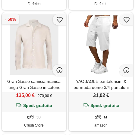
Farfetch
Farfetch
Gran Sasso camicia manica
YAOBAOLE pantaloncini &
lunga Gran Sasso in cotone
bermuda uomo 3/4 pantaloni
57183 beige
lunghi da uomo estate cotone
135,00 €
31,02 €
270,00 €
lino pantaloncini vita elastica,
Sped. gratuita
Sped. gratuita
bianco, m
50
M
Crush Store
amazon