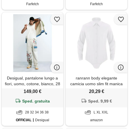
Farfetch
Farfetch
Desigual, pantalone lungo a
ranrann body elegante
fiori, uomo, cotone, bianco, 28
camicia uomo slim fit manica
lunga cotone camicie casual
149,00 €
20,29 €
traspirante pulsanti
Sped. gratuita
abbigliamento danza classica
Sped. 9,99 €
da balletto ballo latino samba
28 32 34 36 38
rumba bianco l
L XL XXL
OFFICIAL
Desigual
amazon