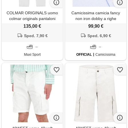
COLMAR ORIGINALS uomo
Camicissima camicia fancy
colmar originals pantaloni
non iron dobby a righe
cargo in cotone e lino
azzurra slim francese - uomo
135,00 €
99,90 €
Sped. 7,90 €
Sped. 6,90 €
--
--
Maxi Sport
OFFICIAL
Camicissima