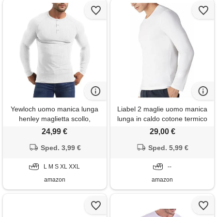
Yewloch uomo manica lunga
Liabel 2 maglie uomo manica
henley maglietta scollo,
lunga in caldo cotone termico
cotone uomo manica
girocollo art. E333 (bianco,
24,99 €
29,00 €
lunga/corte shirt, t shirt
xxl)
casuale con collo serafino,
Sped. 3,99 €
Sped. 5,99 €
vestibilità slim bianco s
L M S XL XXL
--
amazon
amazon