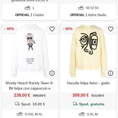
gratuita oltre 29,99 €
L
50 52 54
OFFICIAL
Clayton
OFFICIAL
Alpha Studio
Mostly Heard Rarely Seen 8-
Haculla felpa felon - giallo
Bit felpa con cappuccio e
stampa - bianco
238,00 €
309,00 €
395,00 €
511,00 €
Sped. 18,00 €
Sped. gratuita
S-XXL-M-XL
S-XL-M