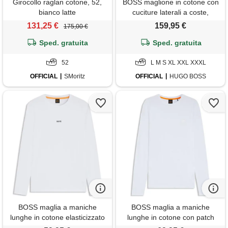
Girocollo raglan cotone, 52,
BOSS maglione in cotone con
bianco latte
cuciture laterali a coste,
arancio chiaro
131,25 €
159,95 €
175,00 €
Sped. gratuita
Sped. gratuita
52
L M S XL XXL XXXL
OFFICIAL
SMoritz
OFFICIAL
HUGO BOSS
BOSS maglia a maniche
BOSS maglia a maniche
lunghe in cotone elasticizzato
lunghe in cotone con patch
con logo stampato, bianco
con logo, bianco