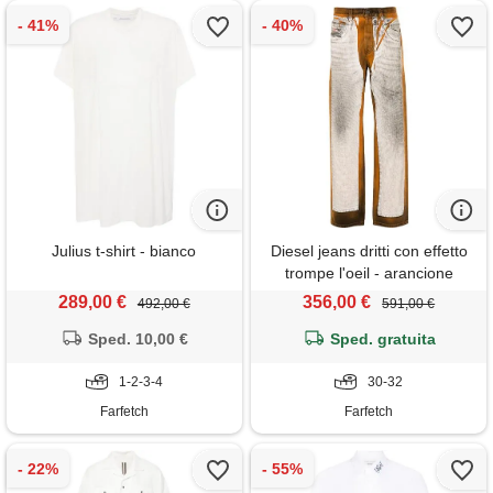
Julius t-shirt - bianco
Diesel jeans dritti con effetto
trompe l'oeil - arancione
289,00 €
356,00 €
492,00 €
591,00 €
Sped. 10,00 €
Sped. gratuita
1-2-3-4
30-32
Farfetch
Farfetch