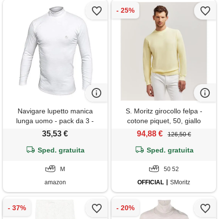
Navigare lupetto manica
S. Moritz girocollo felpa -
lunga uomo - pack da 3 -
cotone piquet, 50, giallo
100% cotone interlock
35,53 €
94,88 €
126,50 €
Sped. gratuita
Sped. gratuita
M
50 52
amazon
OFFICIAL
SMoritz