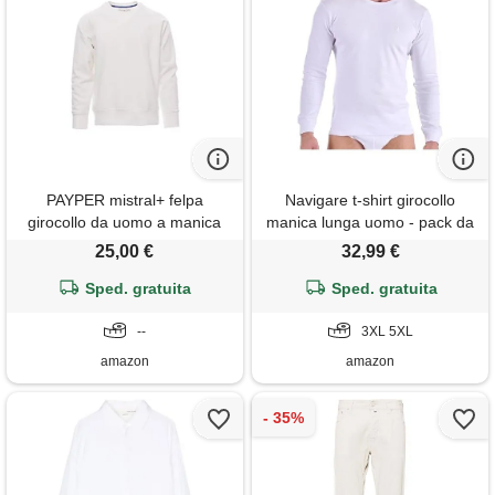
PAYPER mistral+ felpa
Navigare t-shirt girocollo
girocollo da uomo a manica
manica lunga uomo - pack da
lunga raglan misto cotone
3 - 100% cotone interlock
25,00 €
32,99 €
polsini vita in costina
elasticizzata bianco (m)
Sped. gratuita
Sped. gratuita
--
3XL 5XL
amazon
amazon