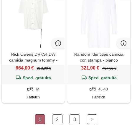
Rick Owens DRKSHDW
Random Identities camicia
camicia magnum tommy -
con stampa - bianco
bianco
664,00 €
321,00 €
853,00 €
707,00 €
Sped. gratuita
Sped. gratuita
M
46-48
Farfetch
Farfetch
1
2
3
>