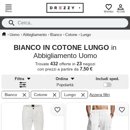
Menu
Wishlist
Accedi
›
›
›
›
›
Uomo
Abbigliamento
Bianco
Cotone
Lungo
BIANCO IN COTONE LUNGO
in
Abbigliamento Uomo
432
23
Trovate
offerte in
negozi
7,50 €
con prezzi a partire da
Filtra
Ordina
Includi sped.
Popolarità
Bianco
Cotone
Lungo
Azzera filtri