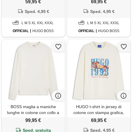
59,95 €
69,95 €
Sped. 4,95 €
Sped. 4,95 €
L M S XL XXL XXXL
L M S XL XXL XXXL
OFFICIAL
HUGO BOSS
OFFICIAL
HUGO BOSS
BOSS maglia a maniche
HUGO t-shirt in jersey di
lunghe in cotone con collo a
cotone con stampa grafica,
lupetto, colore neutro
colore neutro
99,95 €
69,95 €
Sped. gratuita
Sped. 4,95 €