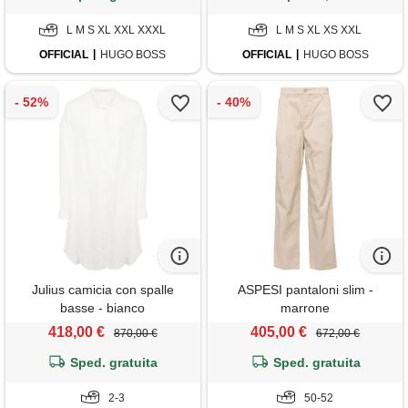
L M S XL XXL XXXL
L M S XL XS XXL
OFFICIAL
HUGO BOSS
OFFICIAL
HUGO BOSS
Julius camicia con spalle
ASPESI pantaloni slim -
basse - bianco
marrone
418,00 €
405,00 €
870,00 €
672,00 €
Sped. gratuita
Sped. gratuita
2-3
50-52