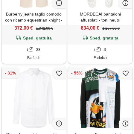
Burberry jeans taglio comodo
MORDECAI pantaloni
con ricamo equestrian knight -
affusolati - toni neutri
toni neutri
372,00 €
634,00 €
1.342,00 €
1.267,00 €
Sped. gratuita
Sped. gratuita
28
S
Farfetch
Farfetch