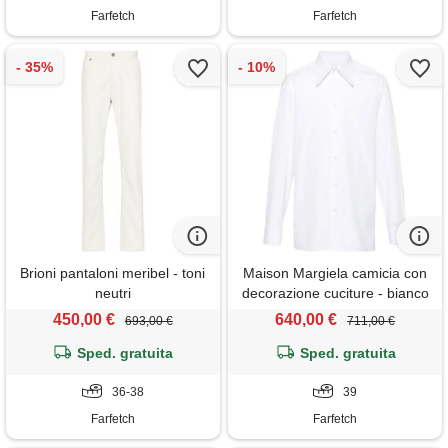
Farfetch
Farfetch
Brioni pantaloni meribel - toni
Maison Margiela camicia con
neutri
decorazione cuciture - bianco
450,00 €
640,00 €
693,00 €
711,00 €
Sped. gratuita
Sped. gratuita
36-38
39
Farfetch
Farfetch