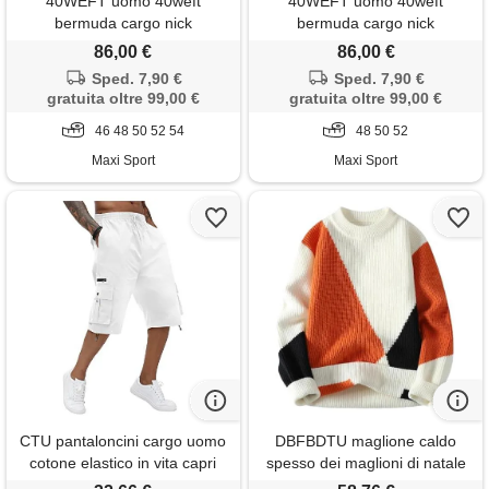
40WEFT uomo 40weft
40WEFT uomo 40weft
bermuda cargo nick
bermuda cargo nick
86,00 €
86,00 €
Sped. 7,90 €
Sped. 7,90 €
gratuita oltre 99,00 €
gratuita oltre 99,00 €
46 48 50 52 54
48 50 52
Maxi Sport
Maxi Sport
CTU pantaloncini cargo uomo
DBFBDTU maglione caldo
cotone elastico in vita capri
spesso dei maglioni di natale
pantaloni lunghi al ginocchio
degli uomini di inverno degli