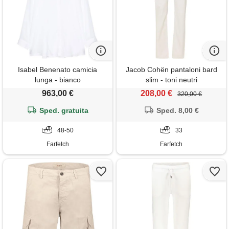
Isabel Benenato camicia
Jacob Cohën pantaloni bard
lunga - bianco
slim - toni neutri
963,00 €
208,00 €
320,00 €
Sped. gratuita
Sped. 8,00 €
48-50
33
Farfetch
Farfetch