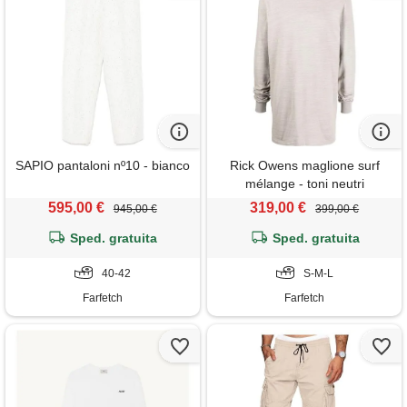
SAPIO pantaloni nº10 - bianco
Rick Owens maglione surf
mélange - toni neutri
595,00 €
319,00 €
945,00 €
399,00 €
Sped. gratuita
Sped. gratuita
40-42
S-M-L
Farfetch
Farfetch