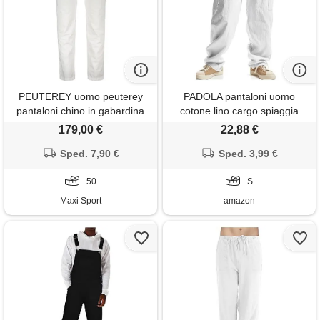
PEUTEREY uomo peuterey
PADOLA pantaloni uomo
pantaloni chino in gabardina
cotone lino cargo spiaggia
mitrata
tasca multipla vita regolabile
179,00 €
22,88 €
coulisse casual chino lungo
Sped. 7,90 €
estivo per mare e viaggio(s,
Sped. 3,99 €
bianco)
50
S
Maxi Sport
amazon