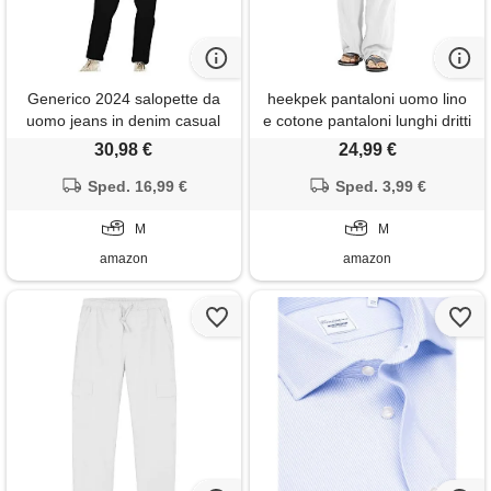
Generico 2024 salopette da
heekpek pantaloni uomo lino
uomo jeans in denim casual
e cotone pantaloni lunghi dritti
taglie forti cotone pantaloni
da uomo estivi leggeri e
30,98 €
24,99 €
strappati tinta unita slim fit con
traspiranti casual pantalone
tasche moda multi tasche
Sped. 16,99 €
lino uomo con comodo
Sped. 3,99 €
jumpsuit da lavoro con
cordoncino, bianco, m
bretelle
M
M
amazon
amazon