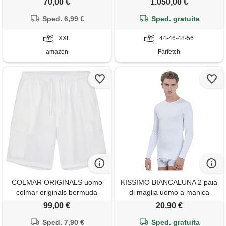
70,00 €
1.050,00 €
Sped. 6,99 €
Sped. gratuita
XXL
44-46-48-56
amazon
Farfetch
COLMAR ORIGINALS uomo
KISSIMO BIANCALUNA 2 paia
colmar originals bermuda
di maglia uomo a manica
cargo cotone lino
lunga in caldo cotone interlock
99,00 €
20,90 €
vestibilità confortevole. Bianco
Sped. 7,90 €
Sped. gratuita
taglia xl