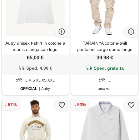
Autry unisex t-shirt in cotone a
TARAINYA cotone-twill
manica lunga con logo
pantaloni cargo uomo lungo
ricamato bianco xs
albicocca l
65,00 €
39,98 €
Sped. 4,90 €
Sped. gratuita
L M S XL XS XXL
L
OFFICIAL
Autry
amazon