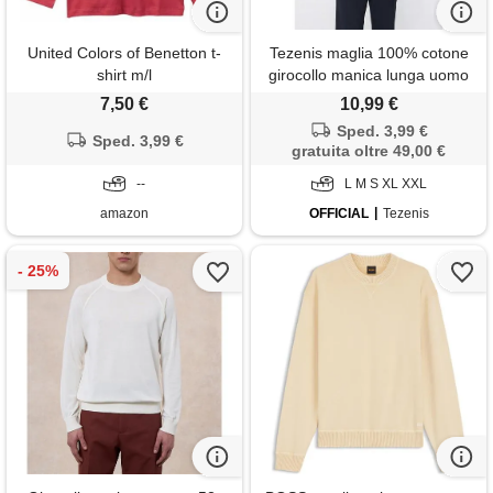
United Colors of Benetton t-
Tezenis maglia 100% cotone
shirt m/l
girocollo manica lunga uomo
bianco
7,50 €
10,99 €
Sped. 3,99 €
Sped. 3,99 €
gratuita oltre 49,00 €
--
L M S XL XXL
amazon
OFFICIAL
Tezenis