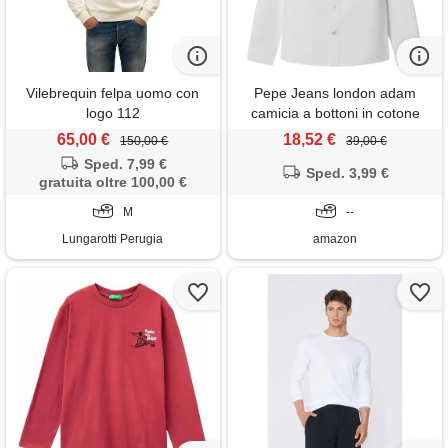
Vilebrequin felpa uomo con
Pepe Jeans london adam
logo 112
camicia a bottoni in cotone
regular fit uomo, lavaggio blu
65,00 €
18,52 €
150,00 €
39,00 €
Sped. 7,99 €
Sped. 3,99 €
gratuita oltre 100,00 €
M
--
Lungarotti Perugia
amazon