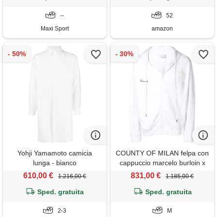
--
52
Maxi Sport
amazon
Yohji Yamamoto camicia
COUNTY OF MILAN felpa con
lunga - bianco
cappuccio marcelo burloin x
muhammad ali - bianco
610,00 €
831,00 €
1.216,00 €
1.185,00 €
Sped. gratuita
Sped. gratuita
2-3
M