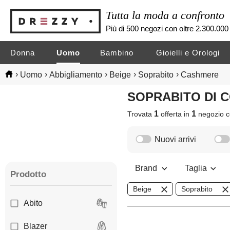
Tutta la moda a confronto
Più di 500 negozi con oltre 2.300.000 
Donna
Uomo
Bambino
Gioielli e Orologi
›
›
›
›
›
Uomo
Abbigliamento
Beige
Soprabito
Cashmere
SOPRABITO DI
1
1
Trovata
offerta in
negozio
c
Nuovi arrivi
Brand
Taglia
Prodotto
Beige
Soprabito
Abito
Blazer