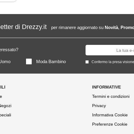
letter di Drezzy.it
per rimanere aggiornato su
Novità
,
Promo
teressato?
Uomo
Moda Bambino
Confermo la presa visione
e
Termini e condizioni
 Negozi
Privacy
peciali
Informativa Cookie
Preferenze Cookie