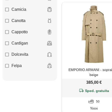
Camicia
Canotta
Cappotto
Cardigan
Dolcevita
Felpa
EMPORIO ARMANI - soprab
beige
Giacca
385,00 €
Gilet
Sped. gratuita
Giubbotto
50
Yoox
Jeans