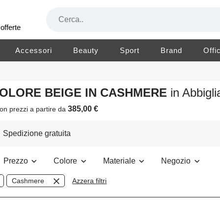
offerte
Accessori
Beauty
Sport
Brand
Offi
 COLORE BEIGE IN CASHMERE
in Abbig
385,00 €
on prezzi a partire da
Spedizione gratuita
Prezzo
Colore
Materiale
Negozio
Cashmere
Azzera filtri