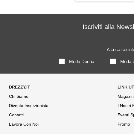
Maglia
Maglietta
Iscriviti alla News
Maglione
A cosa sei in
Mantella
Moda Donna
Moda 
Pantaloni
Piumino
Polo
Chi Siamo
Magazin
Diventa Inserzionista
I Nostri
Shorts
Contatti
Eventi S
Soprabito
Lavora Con Noi
Promo