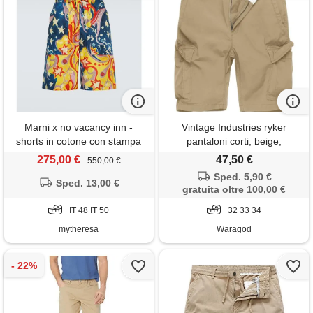
Marni x no vacancy inn -
Vintage Industries ryker
shorts in cotone con stampa
pantaloni corti, beige,
275,00 €
47,50 €
550,00 €
Sped. 5,90 €
Sped. 13,00 €
gratuita oltre 100,00 €
IT 48 IT 50
32 33 34
mytheresa
Waragod