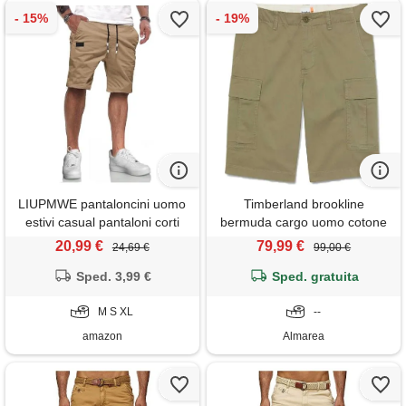
LIUPMWE pantaloncini uomo
Timberland brookline
estivi casual pantaloni corti
bermuda cargo uomo cotone
uomo cotone sportivi con
verde
20,99 €
79,99 €
24,69 €
99,00 €
tasche s-xxl, marrone-03, xl
Sped. 3,99 €
Sped. gratuita
M S XL
--
amazon
Almarea