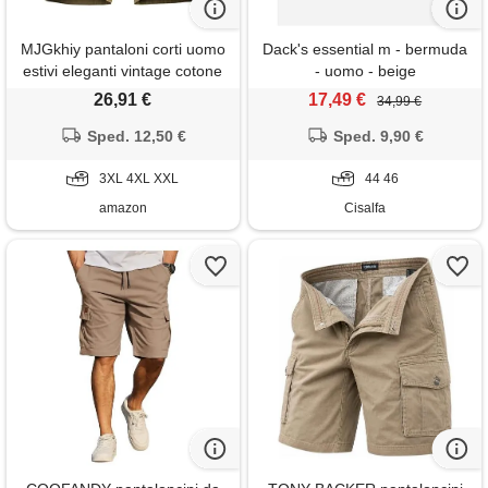
MJGkhiy pantaloni corti uomo
Dack's essential m - bermuda
estivi eleganti vintage cotone
- uomo - beige
cargo shorts slim fit cargo
26,91 €
17,49 €
34,99 €
pantaloncini multi-tasca estate
pantaloni corti estivo con
Sped. 12,50 €
Sped. 9,90 €
tasche laterali shorts bermuda
uomo cotone leggero
3XL 4XL XXL
44 46
amazon
Cisalfa