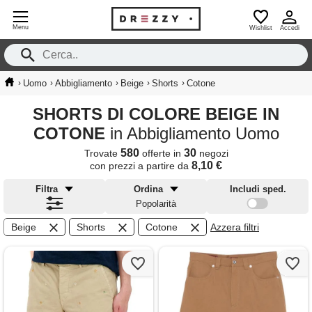
Menu
Wishlist
Accedi
›
›
›
›
›
Uomo
Abbigliamento
Beige
Shorts
Cotone
SHORTS DI COLORE BEIGE IN
COTONE
in Abbigliamento Uomo
580
30
Trovate
offerte in
negozi
8,10 €
con prezzi a partire da
Filtra
Ordina
Includi sped.
Popolarità
Beige
Shorts
Cotone
Azzera filtri