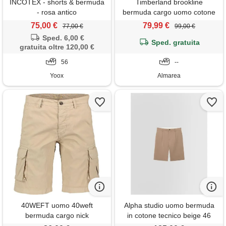
INCOTEX - shorts & bermuda
Timberland brookline
- rosa antico
bermuda cargo uomo cotone
beige saafari
75,00 €
79,99 €
77,00 €
99,00 €
Sped. 6,00 €
Sped. gratuita
gratuita oltre 120,00 €
56
--
Yoox
Almarea
40WEFT uomo 40weft
Alpha studio uomo bermuda
bermuda cargo nick
in cotone tecnico beige 46