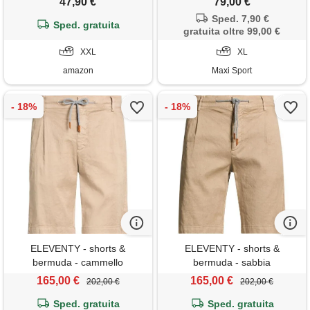
47,90 €
79,00 €
bundle con bandana ud, xxl
Sped. 7,90 €
Sped. gratuita
gratuita oltre 99,00 €
XXL
XL
amazon
Maxi Sport
ELEVENTY - shorts &
ELEVENTY - shorts &
bermuda - cammello
bermuda - sabbia
165,00 €
165,00 €
202,00 €
202,00 €
Sped. gratuita
Sped. gratuita