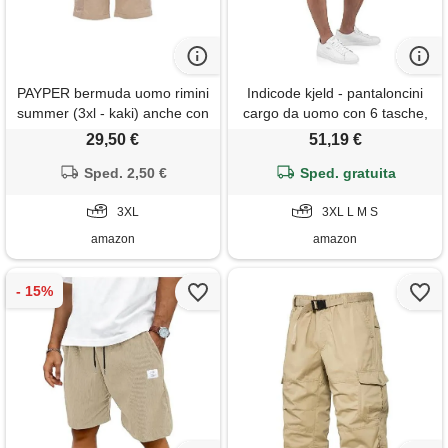
PAYPER bermuda uomo rimini
Indicode kjeld - pantaloncini
summer (3xl - kaki) anche con
cargo da uomo con 6 tasche,
ricamo e stampa
inclusa cintura in tessuto, in
29,50 €
51,19 €
100% cotone | pantaloncini
Sped. 2,50 €
corti bermuda estivi,
Sped. gratuita
pantaloncini corti da uomo,
3XL
pantaloni cargo corti estivi per
3XL L M S
amazon
amazon