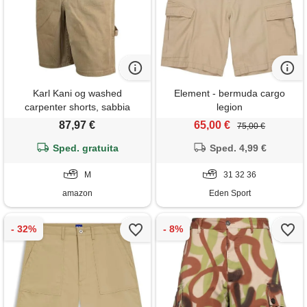
Karl Kani og washed
Element - bermuda cargo
carpenter shorts, sabbia
legion
scuro, m
87,97 €
65,00 €
75,00 €
Sped. gratuita
Sped. 4,99 €
M
31 32 36
amazon
Eden Sport