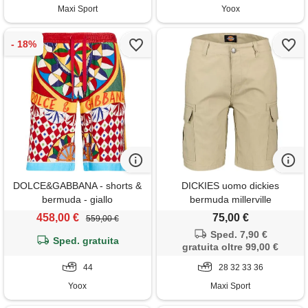
Maxi Sport
Yoox
DOLCE&GABBANA - shorts &
DICKIES uomo dickies
bermuda - giallo
bermuda millerville
458,00 €
75,00 €
559,00 €
Sped. 7,90 €
Sped. gratuita
gratuita oltre 99,00 €
44
28 32 33 36
Yoox
Maxi Sport