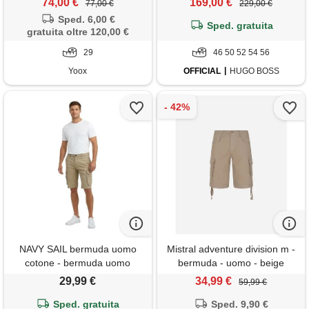
74,00 €
169,00 €
77,00 €
229,00 €
Sped. 6,00 €
Sped. gratuita
gratuita oltre 120,00 €
29
46 50 52 54 56
Yoox
OFFICIAL
HUGO BOSS
NAVY SAIL bermuda uomo
Mistral adventure division m -
cotone - bermuda uomo
bermuda - uomo - beige
cargo - pantaloncini cotone -
29,99 €
34,99 €
59,99 €
pantalone corto (52, 25384
Sped. gratuita
sabbia)
Sped. 9,90 €