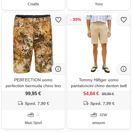
Cisalfa
Yoox
PERFECTION uomo
Tommy Hilfiger uomo
perfection bermuda chino lino
pantaloncini chino denton twill
cotone
in cotone elasticizzato, beige
99,95 €
54,84 €
89,90 €
(sandalwood), 32w
Sped. 7,90 €
Sped. 7,99 €
--
32W
Maxi Sport
amazon