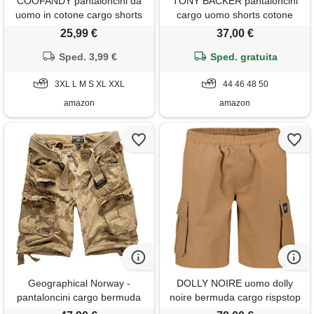
COOFANDY pantaloncini da
TONY BACKER pantaloncini
uomo in cotone cargo shorts
cargo uomo shorts cotone
pantaloni casual corti vita
multi-tasca pantaloni corti
25,99 €
37,00 €
elastica estate con tasche s-
f1586 (it, numero, 44, 48,
3xl cachi s
Sped. 3,99 €
regular, regular, khaki)
Sped. gratuita
3XL L M S XL XXL
44 46 48 50
amazon
amazon
Geographical Norway -
DOLLY NOIRE uomo dolly
pantaloncini cargo bermuda
noire bermuda cargo rispstop
con cintura short hunter im
easyshort