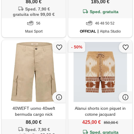
86,00 €
185,00 €
Sped. 7,90 €
Sped. gratuita
gratuita oltre 99,00 €
56
46 48 50 52
Maxi Sport
OFFICIAL
Alpha Studio
40WEFT uomo 40weft
Alanui shorts icon piquet in
bermuda cargo nick
cotone jacquard
86,00 €
425,00 €
850,00 €
Sped. 7,90 €
Sped. gratuita