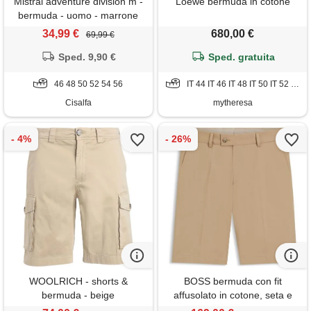
Mistral adventure division m -
Loewe bermuda in cotone
bermuda - uomo - marrone
34,99 €
680,00 €
69,99 €
Sped. 9,90 €
Sped. gratuita
46 48 50 52 54 56
IT 44 IT 46 IT 48 IT 50 IT 52 IT 54
Cisalfa
mytheresa
WOOLRICH - shorts &
BOSS bermuda con fit
bermuda - beige
affusolato in cotone, seta e
tessuto elasticizzato, beige