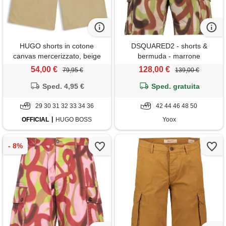
HUGO shorts in cotone
DSQUARED2 - shorts &
canvas mercerizzato, beige
bermuda - marrone
54,00 €
128,00 €
79,95 €
139,00 €
Sped. 4,95 €
Sped. gratuita
29 30 31 32 33 34 36
42 44 46 48 50
OFFICIAL
HUGO BOSS
Yoox