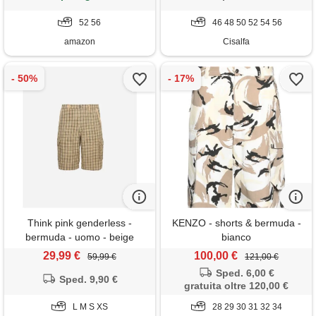
52 56
46 48 50 52 54 56
amazon
Cisalfa
Think pink genderless -
KENZO - shorts & bermuda -
bermuda - uomo - beige
bianco
29,99 €
100,00 €
59,99 €
121,00 €
Sped. 6,00 €
Sped. 9,90 €
gratuita oltre 120,00 €
L M S XS
28 29 30 31 32 34