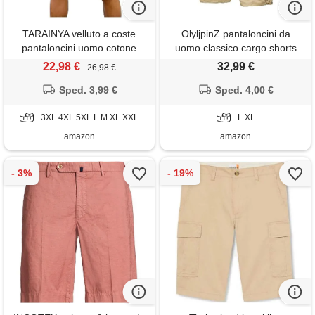
TARAINYA velluto a coste
OlyljpinZ pantaloncini da
pantaloncini uomo cotone
uomo classico cargo shorts
estivi con coulisse
stretch pantaloni corti in
22,98 €
32,99 €
26,98 €
cotone estivi leggeri bermuda
Sped. 3,99 €
pantaloncini casual sportivi
Sped. 4,00 €
pantalone corto pantaloncini
3XL 4XL 5XL L M XL XXL
da lavoro con cintura e tasche
L XL
amazon
amazon