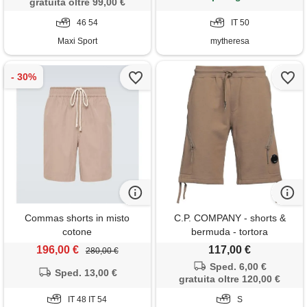
gratuita oltre 99,00 €
46 54
IT 50
Maxi Sport
mytheresa
Commas shorts in misto
C.P. COMPANY - shorts &
cotone
bermuda - tortora
196,00 €
117,00 €
280,00 €
Sped. 6,00 €
Sped. 13,00 €
gratuita oltre 120,00 €
IT 48 IT 54
S