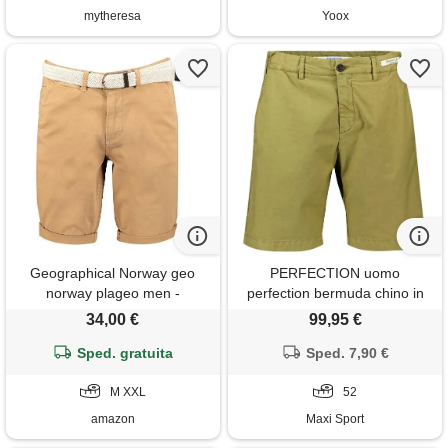
mytheresa
Yoox
Geographical Norway geo
PERFECTION uomo
norway plageo men -
perfection bermuda chino in
bermuda chino da uomo con
cotone
34,00 €
99,95 €
cintura pantaloncini corti
grandi tasche in cotone taglia
Sped. gratuita
Sped. 7,90 €
regolabile estivo
M XXL
52
amazon
Maxi Sport