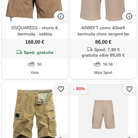
DSQUARED2 - shorts &
40WEFT uomo 40weft
bermuda - sabbia
bermuda chino sergent be
168,00 €
86,00 €
Sped. 7,90 €
Sped. gratuita
gratuita oltre 99,00 €
50
56 58
Yoox
Maxi Sport