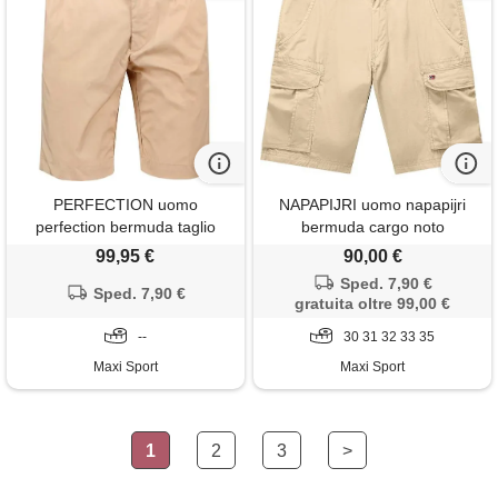
PERFECTION uomo
NAPAPIJRI uomo napapijri
perfection bermuda taglio
bermuda cargo noto
chino cotone nylon con
99,95 €
90,00 €
cintura el
Sped. 7,90 €
Sped. 7,90 €
gratuita oltre 99,00 €
--
30 31 32 33 35
Maxi Sport
Maxi Sport
1
2
3
>