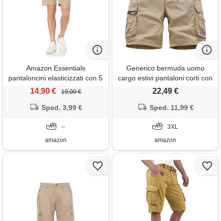
Amazon Essentials
Generico bermuda uomo
pantaloncini elasticizzati con 5
cargo estivi pantaloni corti con
tasche vestibilità aderente,
tasche laterali elasticizzati
14,90 €
22,49 €
19,00 €
interno gamba 17,8cm uomo ,
tattici taglie forti casual
marrone kaki, 34w
Sped. 3,99 €
pantaloncini da lavoro multi-
Sped. 11,99 €
tasche cotone sportivo
--
eleganti shorts vintage gamba
3XL
dritta
amazon
amazon