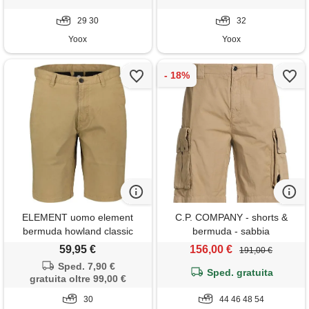
29 30
32
Yoox
Yoox
ELEMENT uomo element
C.P. COMPANY - shorts &
bermuda howland classic
bermuda - sabbia
59,95 €
156,00 €
191,00 €
Sped. 7,90 €
Sped. gratuita
gratuita oltre 99,00 €
30
44 46 48 54