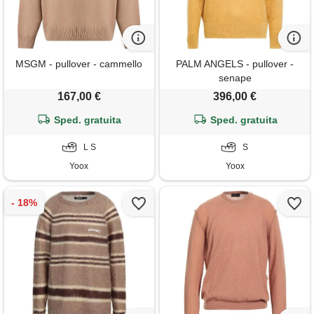
MSGM - pullover - cammello
PALM ANGELS - pullover -
senape
167,00 €
396,00 €
Sped. gratuita
Sped. gratuita
L S
S
Yoox
Yoox