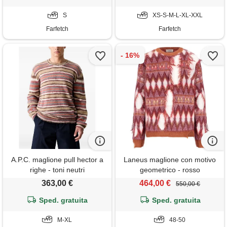
S
XS-S-M-L-XL-XXL
Farfetch
Farfetch
A.P.C. maglione pull hector a
Laneus maglione con motivo
righe - toni neutri
geometrico - rosso
363,00 €
464,00 €
550,00 €
Sped. gratuita
Sped. gratuita
M-XL
48-50