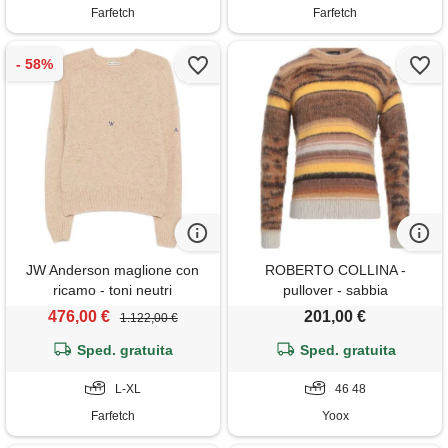
Farfetch
Farfetch
JW Anderson maglione con
ROBERTO COLLINA -
ricamo - toni neutri
pullover - sabbia
476,00 €
201,00 €
1.122,00 €
Sped. gratuita
Sped. gratuita
L-XL
46 48
Farfetch
Yoox