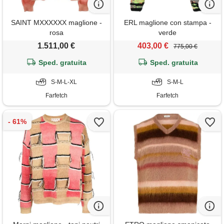
SAINT MXXXXXX maglione -
ERL maglione con stampa -
rosa
verde
1.511,00 €
403,00 €
775,00 €
Sped. gratuita
Sped. gratuita
S-M-L-XL
S-M-L
Farfetch
Farfetch