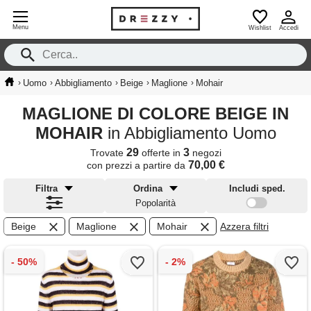
Menu
Wishlist
Accedi
›
›
›
›
›
Uomo
Abbigliamento
Beige
Maglione
Mohair
MAGLIONE DI COLORE BEIGE IN
MOHAIR
in Abbigliamento Uomo
29
3
Trovate
offerte in
negozi
70,00 €
con prezzi a partire da
Filtra
Ordina
Includi sped.
Popolarità
Beige
Maglione
Mohair
Azzera filtri