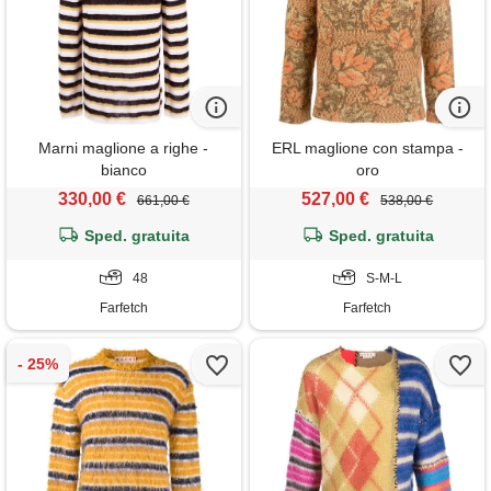
Marni maglione a righe -
ERL maglione con stampa -
bianco
oro
330,00 €
527,00 €
661,00 €
538,00 €
Sped. gratuita
Sped. gratuita
48
S-M-L
Farfetch
Farfetch