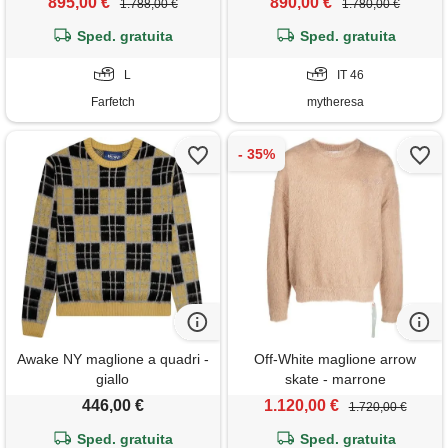
895,00 €
890,00 €
1.788,00 €
1.780,00 €
Sped. gratuita
Sped. gratuita
L
IT 46
Farfetch
mytheresa
Awake NY maglione a quadri -
Off-White maglione arrow
giallo
skate - marrone
446,00 €
1.120,00 €
1.720,00 €
Sped. gratuita
Sped. gratuita