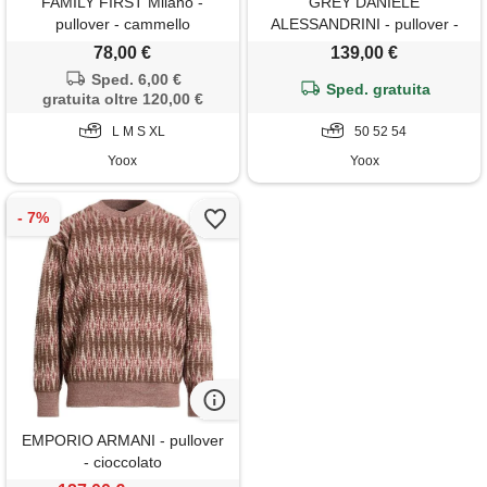
FAMILY FIRST Milano -
GREY DANIELE
pullover - cammello
ALESSANDRINI - pullover -
giallo ocra
78,00 €
139,00 €
Sped. 6,00 €
Sped. gratuita
gratuita oltre 120,00 €
L M S XL
50 52 54
Yoox
Yoox
EMPORIO ARMANI - pullover
- cioccolato