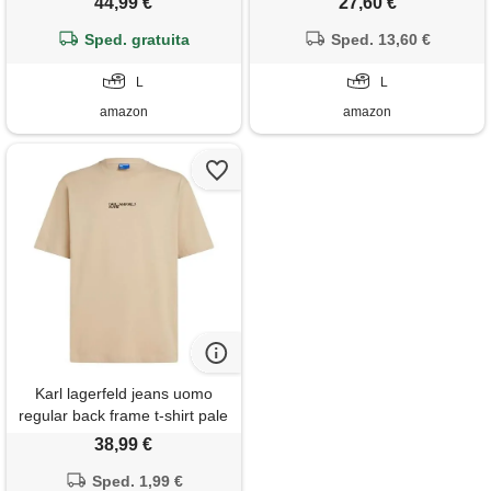
44,99 €
27,60 €
magliette in cotone
Sped. gratuita
Sped. 13,60 €
L
L
amazon
amazon
Karl lagerfeld jeans uomo
regular back frame t-shirt pale
khaki l
38,99 €
Sped. 1,99 €