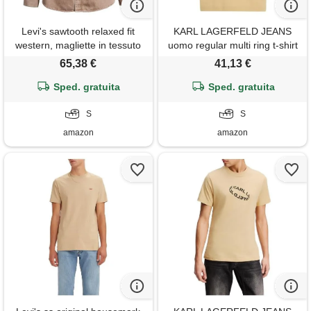
Levi's sawtooth relaxed fit
KARL LAGERFELD JEANS
western, magliette in tessuto
uomo regular multi ring t-shirt
uomo, clark brown denim, s
croissant s
65,38 €
41,13 €
Sped. gratuita
Sped. gratuita
S
S
amazon
amazon