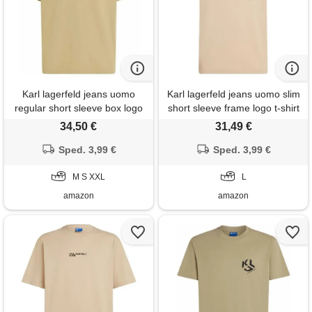
Karl lagerfeld jeans uomo
Karl lagerfeld jeans uomo slim
regular short sleeve box logo
short sleeve frame logo t-shirt
t-shirt twill m
pale khaki l
34,50 €
31,49 €
Sped. 3,99 €
Sped. 3,99 €
M S XXL
L
amazon
amazon