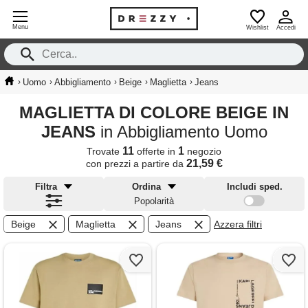
Menu
Wishlist
Accedi
›
›
›
›
›
Uomo
Abbigliamento
Beige
Maglietta
Jeans
MAGLIETTA DI COLORE BEIGE IN
JEANS
in Abbigliamento Uomo
11
1
Trovate
offerte in
negozio
21,59 €
con prezzi a partire da
Filtra
Ordina
Includi sped.
Popolarità
Beige
Maglietta
Jeans
Azzera filtri