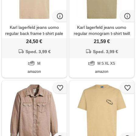
Karl lagerfeld jeans uomo
Karl lagerfeld jeans uomo
regular back frame t-shirt pale
regular monogram t-shirt twill
khaki m
m
24,50 €
21,59 €
Sped. 3,99 €
Sped. 3,99 €
M
M S XL XS
amazon
amazon