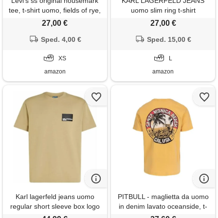
Levi's ss original housemark
KARL LAGERFELD JEANS
tee, t-shirt uomo, fields of rye,
uomo slim ring t-shirt
xs
croissant l
27,00 €
27,00 €
Sped. 4,00 €
Sped. 15,00 €
XS
L
amazon
amazon
Karl lagerfeld jeans uomo
PITBULL - maglietta da uomo
regular short sleeve box logo
in denim lavato oceanside, t-
t-shirt twill l
shirt estiva in stile vintage,