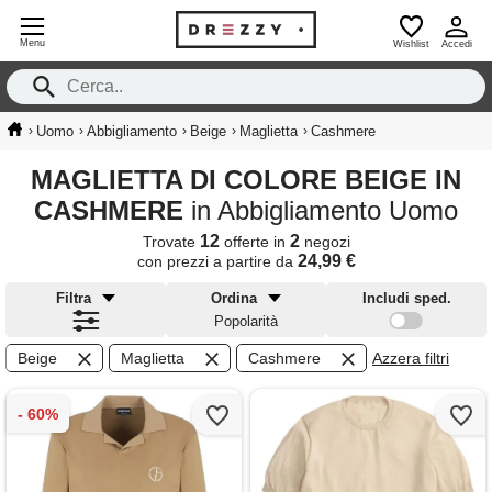
Menu
Wishlist
Accedi
›
›
›
›
›
Uomo
Abbigliamento
Beige
Maglietta
Cashmere
MAGLIETTA DI COLORE BEIGE IN
CASHMERE
in Abbigliamento Uomo
12
2
Trovate
offerte in
negozi
24,99 €
con prezzi a partire da
Filtra
Ordina
Includi sped.
Popolarità
Beige
Maglietta
Cashmere
Azzera filtri