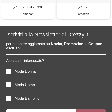
xl)
3XL L M XL XXL
XL
amazon
amazon
Iscriviti alla Newsletter di Drezzy.it
per rimanere aggiornato su
Novità
,
Promozioni
e
Coupon
esclusivi
A cosa sei interessato?
Moda Donna
Moda Uomo
Moda Bambino