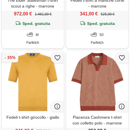
The Elder Statesman t-shirt
Fedeli t-shirt a maniche corte
scout a righe - marrone
- marrone
972,00 €
341,00 €
1.461,00 €
525,00 €
Sped. gratuita
Sped. gratuita
M
50
Farfetch
Farfetch
Fedeli t-shirt girocollo - giallo
Piacenza Cashmere t-shirt
con colletto polo - marrone