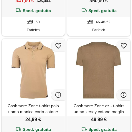
341,00 €
350,00 €
525,00 €
Sped. gratuita
Sped. gratuita
50
46-48-52
Farfetch
Farfetch
Cashmere Zone t-shirt polo
Cashmere Zone cz - t-shirt
uomo manica corta cotone
uomo jersey cotone maglia
piquet maglietta sportiva
polo elegante slim fit maglietta
24,99 €
49,99 €
elegante (l, beige)
classica traspirante manica
Sped. gratuita
corta casual raffinata (beige,
Sped. gratuita