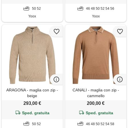
50 52
46 48 50 52 54 56
Yoox
Yoox
ARAGONA - maglia con zip -
CANALI - maglia con zip -
beige
cammello
293,00 €
200,00 €
Sped. gratuita
Sped. gratuita
50 52
46 48 50 52 54 58