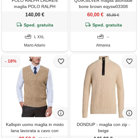
POLO RALPH LAUREN
QUIKSILVER maglia altonside
maglia POLO RALPH
bone brown eqysw03308
LAUREN a maniche corte 500
cmt0
140,00 €
60,00 €
65,00 €
beige uomo
Sped. gratuita
Sped. gratuita
L XXL
--
Mario Adario
Almarea
Kallspin uomo maglia in misto
DONDUP - maglia con zip -
lana lavorata a cavo con
beige
scollo a v e senza