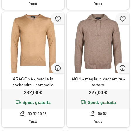
Yoox
Yoox
ARAGONA - maglia in
AION - maglia in cachemire -
cachemire - cammello
tortora
232,00 €
227,00 €
Sped. gratuita
Sped. gratuita
50 52 56 58
50 52
Yoox
Yoox