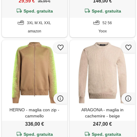
29,59 €
146,00 €
35,99 €
maniche(caffè, 3xl)
Sped. gratuita
Sped. gratuita
3XL M XL XXL
52 56
amazon
Yoox
HERNO - maglia con zip -
ARAGONA - maglia in
cammello
cachemire - beige
336,00 €
247,00 €
Sped. gratuita
Sped. gratuita