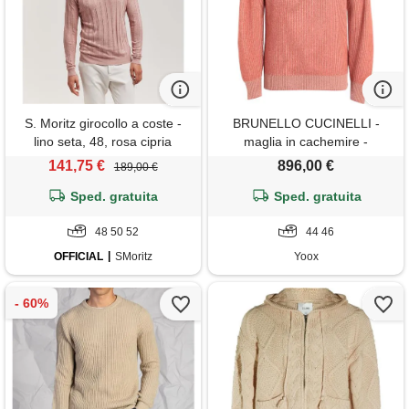
S. Moritz girocollo a coste -
BRUNELLO CUCINELLI -
lino seta, 48, rosa cipria
maglia in cachemire -
arancione
141,75 €
896,00 €
189,00 €
Sped. gratuita
Sped. gratuita
48 50 52
44 46
OFFICIAL
SMoritz
Yoox