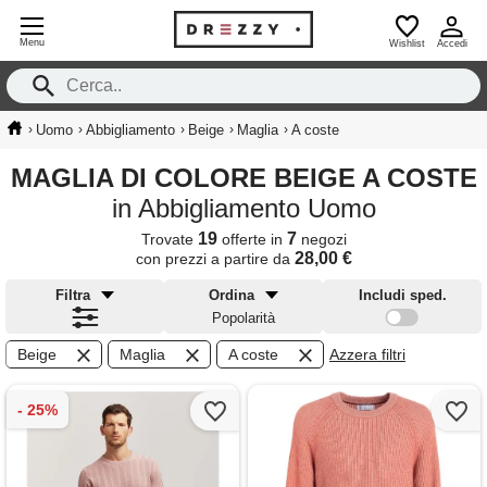
Menu
Wishlist
Accedi
›
›
›
›
›
Uomo
Abbigliamento
Beige
Maglia
A coste
MAGLIA DI COLORE BEIGE A COSTE
in Abbigliamento Uomo
19
7
Trovate
offerte in
negozi
28,00 €
con prezzi a partire da
Filtra
Ordina
Includi sped.
Popolarità
Beige
Maglia
A coste
Azzera filtri