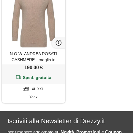
N.O.W. ANDREA ROSATI
CASHMERE - maglia in
cachemire - beige
190,00 €
Sped. gratuita
XL XXL
Yoox
Iscriviti alla Newsletter di Drezzy.it
per rimanere aggiornato su
Novità
,
Promozioni
e
Coupon