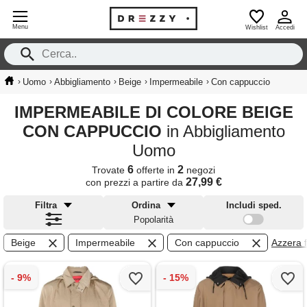
Menu
Wishlist
Accedi
›
›
›
›
›
Uomo
Abbigliamento
Beige
Impermeabile
Con cappuccio
IMPERMEABILE DI COLORE BEIGE
CON CAPPUCCIO
in Abbigliamento
Uomo
6
2
Trovate
offerte in
negozi
27,99 €
con prezzi a partire da
Filtra
Ordina
Includi sped.
Popolarità
Beige
Impermeabile
Con cappuccio
Azzera fi