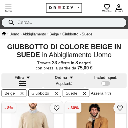
Menu
Wishlist
Accedi
›
›
›
›
›
Uomo
Abbigliamento
Beige
Giubbotto
Suede
GIUBBOTTO DI COLORE BEIGE IN
SUEDE
in Abbigliamento Uomo
33
8
Trovate
offerte in
negozi
75,00 €
con prezzi a partire da
Filtra
Ordina
Includi sped.
Popolarità
Beige
Giubbotto
Suede
Azzera filtri