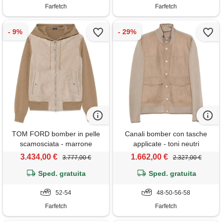
Farfetch
Farfetch
TOM FORD bomber in pelle
Canali bomber con tasche
scamosciata - marrone
applicate - toni neutri
3.434,00 €
1.662,00 €
3.777,00 €
2.327,00 €
Sped. gratuita
Sped. gratuita
52-54
48-50-56-58
Farfetch
Farfetch