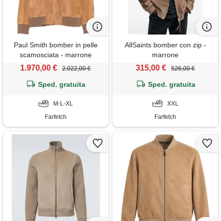
Paul Smith bomber in pelle
AllSaints bomber con zip -
scamosciata - marrone
marrone
1.970,00 €
315,00 €
2.022,00 €
526,00 €
Sped. gratuita
Sped. gratuita
M-L-XL
XXL
Farfetch
Farfetch