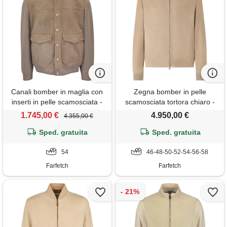
Canali bomber in maglia con
Zegna bomber in pelle
inserti in pelle scamosciata -
scamosciata tortora chiaro -
toni neutri
toni neutri
1.745,00 €
4.950,00 €
4.355,00 €
Sped. gratuita
Sped. gratuita
54
46-48-50-52-54-56-58
Farfetch
Farfetch