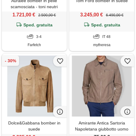
Auralee bomber in pelle
Tom Ford bomber in suede
scamosciata - toni neutri
1.721,00 €
3.245,00 €
2.500,00 €
6.490,00 €
Sped. gratuita
Sped. gratuita
3-4
IT 48
Farfetch
mytheresa
Dolce&Gabbana bomber in
Amirante Antica Sartoria
suede
Napoletana giubbotto uomo
effetto scamosciato con zip -