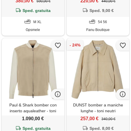
380,00 €
220,00 €
590,00 €
440,00 €
Sped. gratuita
Sped. 9,00 €
M XL
54 56
Gpsmele
Fanu Boutique
Paul & Shark bomber con
DUNST bomber a maniche
inserto aqualeather - toni
lunghe - toni neutri
neutri
1.090,00 €
257,00 €
340,00 €
Sped. gratuita
Sped. 8,00 €