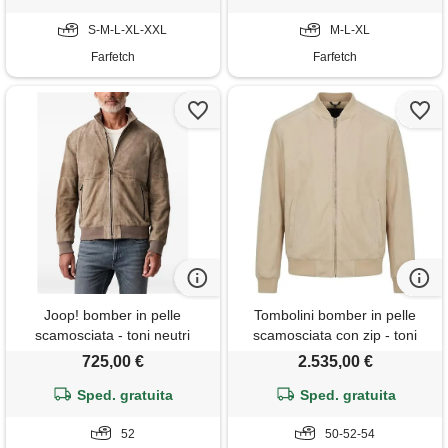
S-M-L-XL-XXL
M-L-XL
Farfetch
Farfetch
Joop! bomber in pelle
Tombolini bomber in pelle
scamosciata - toni neutri
scamosciata con zip - toni
neutri
725,00 €
2.535,00 €
Sped. gratuita
Sped. gratuita
52
50-52-54