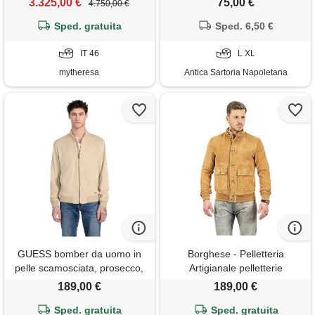
3.325,00 €
75,00 €
4.750,00 €
slim fit
Sped. gratuita
Sped. 6,50 €
IT 46
L XL
mytheresa
Antica Sartoria Napoletana
GUESS bomber da uomo in
Borghese - Pelletteria
pelle scamosciata, prosecco,
Artigianale pelletterie
m
borghese | bomber in pelle
189,00 €
189,00 €
uomo renna camoscio
Sped. gratuita
scamosciato | vera pelle |
Sped. gratuita