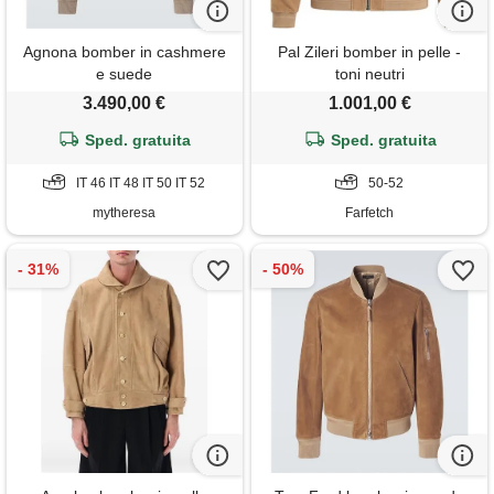
Agnona bomber in cashmere
Pal Zileri bomber in pelle -
e suede
toni neutri
3.490,00 €
1.001,00 €
Sped. gratuita
Sped. gratuita
IT 46 IT 48 IT 50 IT 52
50-52
mytheresa
Farfetch