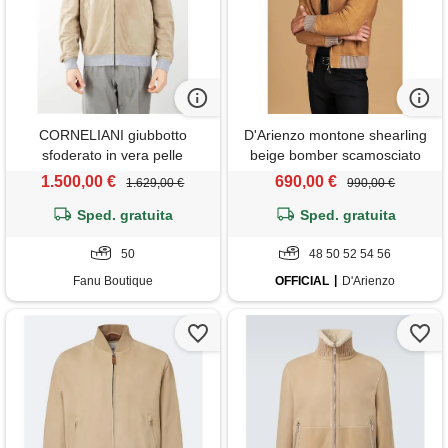
CORNELIANI giubbotto
D'Arienzo montone shearling
sfoderato in vera pelle
beige bomber scamosciato
scamosciata corneliani
collo camicia D'Arienzo
1.500,00 €
690,00 €
1.629,00 €
990,00 €
Sped. gratuita
Sped. gratuita
50
48 50 52 54 56
Fanu Boutique
OFFICIAL
D'Arienzo