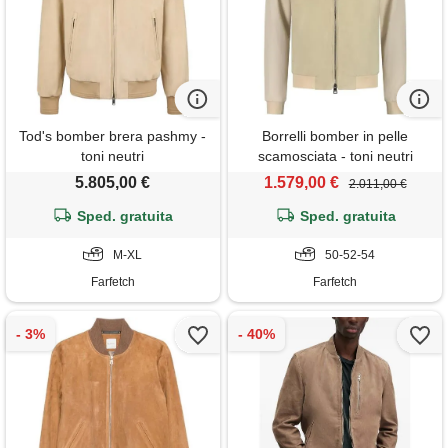
Tod's bomber brera pashmy -
Borrelli bomber in pelle
toni neutri
scamosciata - toni neutri
5.805,00 €
1.579,00 €
2.011,00 €
Sped. gratuita
Sped. gratuita
M-XL
50-52-54
Farfetch
Farfetch