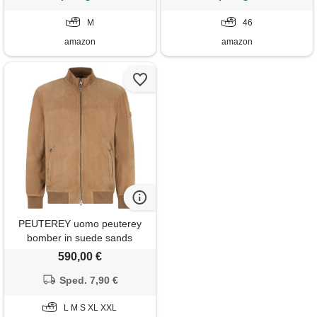
giacca in pelle | primavera |
M
giubbotto | giubbino | made in
46
italy | polo (46, camel)
amazon
amazon
PEUTEREY uomo peuterey
bomber in suede sands
590,00 €
Sped. 7,90 €
L M S XL XXL