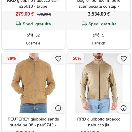
RRD giubbino nabucco val -
Boglioli bomber in pelle
s26018 - taupe
scamosciata con zip -
marrone
279,00 €
3.534,00 €
470,00 €
Sped. gratuita
Sped. gratuita
52
S
Gpsmele
Farfetch
PEUTEREY giubbino sands
RRD giubbotto tabacco
suede pe 08 - peu5743 -
nabucco jkt
biscotto