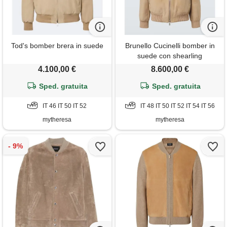
Tod's bomber brera in suede
Brunello Cucinelli bomber in
suede con shearling
4.100,00 €
8.600,00 €
Sped. gratuita
Sped. gratuita
IT 46 IT 50 IT 52
IT 48 IT 50 IT 52 IT 54 IT 56
mytheresa
mytheresa