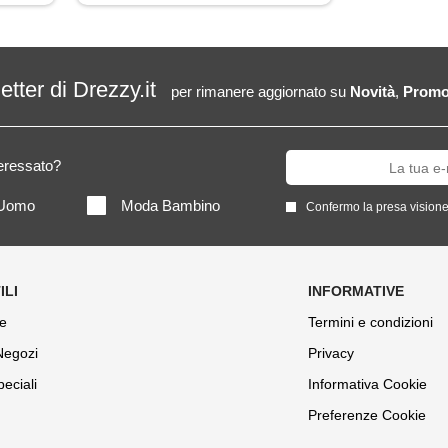
letter di Drezzy.it
per rimanere aggiornato su
Novità
,
Promo
teressato?
Uomo
Moda Bambino
Confermo la presa visione
e
Termini e condizioni
 Negozi
Privacy
peciali
Informativa Cookie
Preferenze Cookie