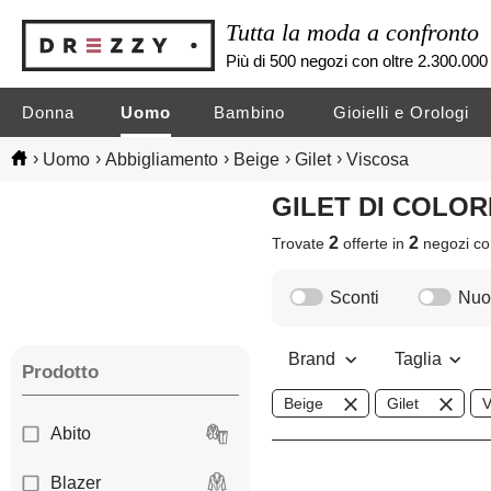
Tutta la moda a confronto
Più di 500 negozi con oltre 2.300.000 
Donna
Uomo
Bambino
Gioielli e Orologi
›
›
›
›
›
Uomo
Abbigliamento
Beige
Gilet
Viscosa
GILET DI COLO
2
2
Trovate
offerte in
negozi
co
Sconti
Nuov
Brand
Taglia
Prodotto
Beige
Gilet
V
Abito
Blazer