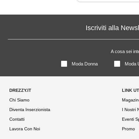
Jeans
Maglia
Iscriviti alla News
Maglietta
A cosa sei in
Maglione
Moda Donna
Moda 
Mantella
Pantaloni
Parka
Chi Siamo
Magazin
Diventa Inserzionista
I Nostri
Piumino
Contatti
Eventi S
Polo
Lavora Con Noi
Promo
Shorts