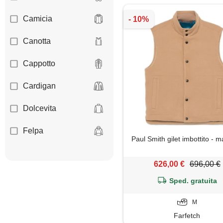
Camicia
Canotta
Cappotto
Cardigan
Dolcevita
Felpa
Paul Smith gilet imbottito - 
Giacca
626,00 €
696,00 €
Gilet
Sped. gratuita
Giubbotto
M
Farfetch
Impermeabile