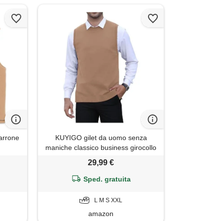
marrone
KUYIGO gilet da uomo senza
maniche classico business girocollo
maglieria gilet maglione cardigan
29,99 €
canotte, albicocca, m
Sped. gratuita
L M S XXL
amazon