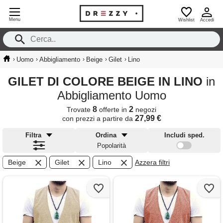
Menu
Wishlist
Accedi
›
›
›
›
›
Uomo
Abbigliamento
Beige
Gilet
Lino
GILET DI COLORE BEIGE IN LINO
in
Abbigliamento Uomo
8
2
Trovate
offerte in
negozi
27,99 €
con prezzi a partire da
Filtra
Ordina
Includi sped.
Popolarità
Beige
Gilet
Lino
Azzera filtri