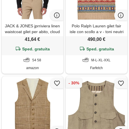
JACK & JONES jprriviera linen
Polo Ralph Lauren gilet fair
waistcoat gilet per abito, cloud
isle con scollo a v - toni neutri
dancer/strisce: slim fit, 58
41,64 €
490,00 €
uomo
Sped. gratuita
Sped. gratuita
54 58
M-L-XL-XXL
amazon
Farfetch