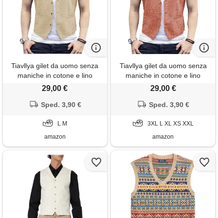
Tiavllya gilet da uomo senza
Tiavllya gilet da uomo senza
maniche in cotone e lino
maniche in cotone e lino
casual gilet da spiaggia estivo
casual gilet da spiaggia estivo
29,00 €
29,00 €
slim fit tinta unita a 3
slim fit tinta unita a 3
bottoni（m, champagne）
Sped. 3,90 €
bottoni（xxl, corallo）
Sped. 3,90 €
L M
3XL L XL XS XXL
amazon
amazon