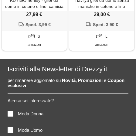
KUYIGO henley - gilet da
Tiavllya gilet da uomo senza
uomo in cotone e lino, camicia
maniche in cotone e lino
casual con lacci da spiaggia
casual gilet da spiaggia estivo
27,99 €
29,00 €
hippie tops, cachi. , s
slim fit tinta unita a 3
Sped. 3,99 €
bottoni（l, marrone）
Sped. 3,90 €
S
L
amazon
amazon
Iscriviti alla Newsletter di Drezzy.it
per rimanere aggiornato su
Novità
,
Promozioni
e
Coupon
esclusivi
A cosa sei interessato?
Moda Donna
Moda Uomo