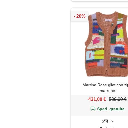
Maglietta
Maglione
Pantaloni
Parka
Piumino
Polo
Martine Rose gilet con zi
Shorts
marrone
431,00 €
539,00 €
Sped. gratuita
S