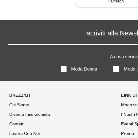
Farfetch
Iscriviti alla News
A cosa sei in
Moda Donna
Moda 
Chi Siamo
Magazin
Diventa Inserzionista
I Nostri
Contatti
Eventi S
Lavora Con Noi
Promo