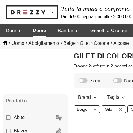
Tutta la moda a confronto
Più di 500 negozi con oltre 2.300.000 
Donna
Uomo
Bambino
Gioielli e Orologi
›
›
›
›
›
›
Uomo
Abbigliamento
Beige
Gilet
Cotone
A coste
GILET DI COLO
8
2
Trovate
offerte in
negozi
co
Sconti
Nuov
Brand
Taglia
Prodotto
Beige
Gilet
C
Abito
Blazer