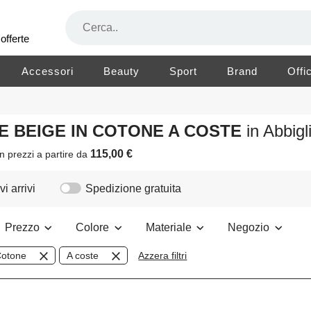
offerte
Accessori
Beauty
Sport
Brand
Offi
RE BEIGE IN COTONE A COSTE
in Abbig
115,00 €
n prezzi a partire da
i arrivi
Spedizione gratuita
Prezzo
Colore
Materiale
Negozio
otone
A coste
Azzera filtri