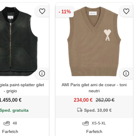
ela paint-splatter gilet
AMI Paris gilet ami de coeur - toni
- grigio
neutri
1.455,00 €
234,00 €
262,00 €
Sped. gratuita
Sped. 10,00 €
48
XS-S-XL
Farfetch
Farfetch