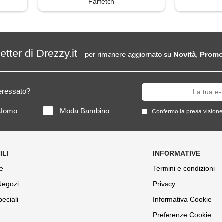
Farfetch
letter di Drezzy.it
per rimanere aggiornato su
Novità
,
Promo
teressato?
Uomo
Moda Bambino
Confermo la presa visione
e
Termini e condizioni
 Negozi
Privacy
peciali
Informativa Cookie
Preferenze Cookie