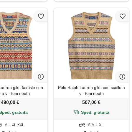
auren gilet fair isle con
Polo Ralph Lauren gilet con scollo a
 a v - toni neutri
v - toni neutri
490,00 €
507,00 €
Sped. gratuita
Sped. gratuita
M-L-XL-XXL
S-M-L-XL