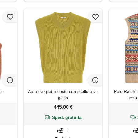
p -
Auralee gilet a coste con scollo a v -
Polo Ralph L
giallo
scollo
445,00 €
Sped. gratuita
5