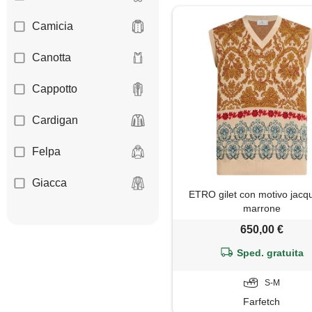
Camicia
Canotta
Cappotto
Cardigan
Felpa
Giacca
ETRO gilet con motivo jacq
marrone
Gilet
650,00 €
Giubbotto
Sped. gratuita
Impermeabile
S-M
Farfetch
Maglia