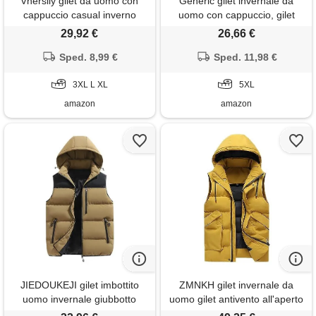
Vhersily gilet da uomo con
Generic gilet invernale da
cappuccio casual inverno
uomo con cappuccio, gilet
caldo outdoor imbottito senza
trapuntato da uomo, in corda,
29,92 €
26,66 €
maniche trapuntato giubbotto
casual, con tasche con
smanicato invernale giubbino
Sped. 8,99 €
cerniera, senza maniche, per
Sped. 11,98 €
giacca cappotto puffer
le mezze stagioni, termico,
imbottiti, per il tempo libero
3XL L XL
antivento, gilet da uomo,
5XL
giallo. , 5xl
amazon
amazon
JIEDOUKEJI gilet imbottito
ZMNKH gilet invernale da
uomo invernale giubbotto
uomo gilet antivento all'aperto
smanicato gilet piumino con
gilet imbottito con cappuccio