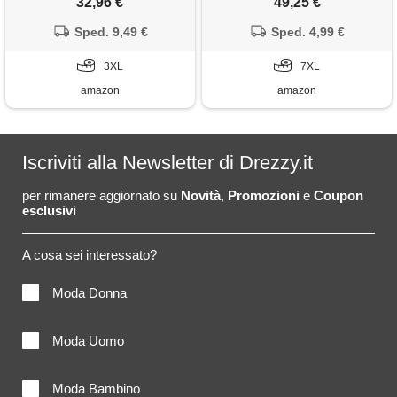
32,96 €
49,25 €
cappuccio trapuntato giubbino
giacca senza maniche con
giacche senza maniche
Sped. 9,49 €
tasche, giubbino smanicato
Sped. 4,99 €
giacca giacchetto cappotto
smanicato da uomo imbottiti
3XL
7XL
taglie forti outdoor
amazon
amazon
Iscriviti alla Newsletter di Drezzy.it
per rimanere aggiornato su
Novità
,
Promozioni
e
Coupon
esclusivi
A cosa sei interessato?
Moda Donna
Moda Uomo
Moda Bambino