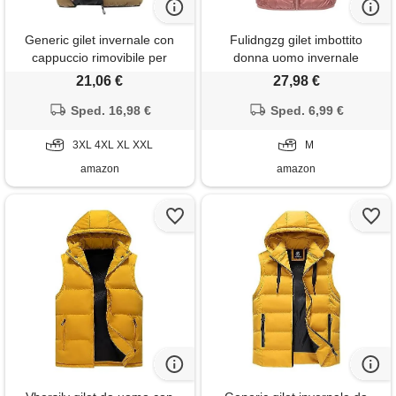
Generic gilet invernale con
Fulidngzg gilet imbottito
cappuccio rimovibile per
donna uomo invernale
uomo, imbottito trapuntato,
trapuntato con cappuccio e
21,06 €
27,98 €
senza maniche, con cerniera,
zip piumino smanicato 100
caldo capospalla casual,
Sped. 16,98 €
grammi casual leggero
Sped. 6,99 €
colore caffè, taglia 3xl
elegante primaverile per
3XL 4XL XL XXL
lavoro sportivo, rosa, m
M
amazon
amazon