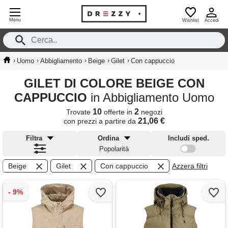
Menu
Wishlist
Accedi
›
›
›
›
›
Uomo
Abbigliamento
Beige
Gilet
Con cappuccio
GILET DI COLORE BEIGE CON
CAPPUCCIO
in Abbigliamento Uomo
10
2
Trovate
offerte in
negozi
21,06 €
con prezzi a partire da
Filtra
Ordina
Includi sped.
Popolarità
Beige
Gilet
Con cappuccio
Azzera filtri