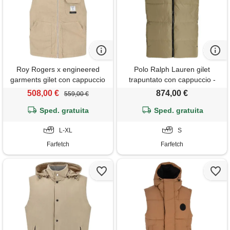
Roy Rogers x engineered
Polo Ralph Lauren gilet
garments gilet con cappuccio
trapuntato con cappuccio -
- toni neutri
marrone
508,00 €
874,00 €
559,00 €
Sped. gratuita
Sped. gratuita
L-XL
S
Farfetch
Farfetch