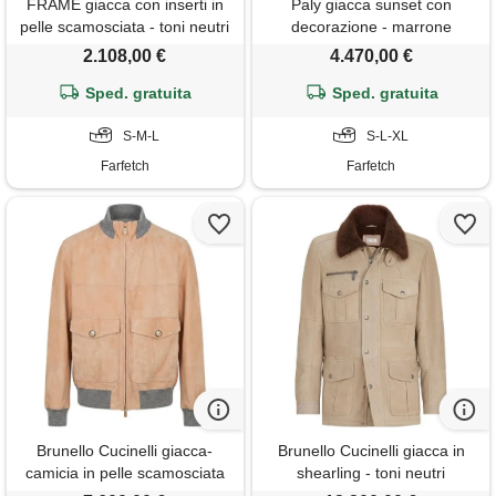
FRAME giacca con inserti in
Paly giacca sunset con
pelle scamosciata - toni neutri
decorazione - marrone
2.108,00 €
4.470,00 €
Sped. gratuita
Sped. gratuita
S-M-L
S-L-XL
Farfetch
Farfetch
Brunello Cucinelli giacca-
Brunello Cucinelli giacca in
camicia in pelle scamosciata
shearling - toni neutri
con zip - toni neutri