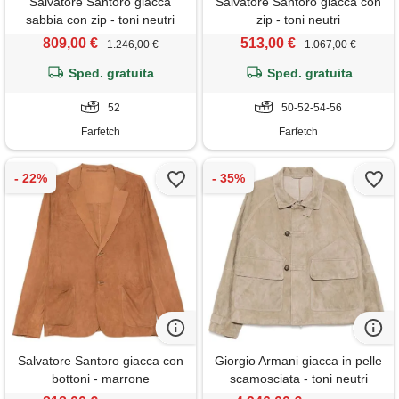
Salvatore Santoro giacca
Salvatore Santoro giacca con
sabbia con zip - toni neutri
zip - toni neutri
809,00 €
513,00 €
1.246,00 €
1.067,00 €
Sped. gratuita
Sped. gratuita
52
50-52-54-56
Farfetch
Farfetch
Salvatore Santoro giacca con
Giorgio Armani giacca in pelle
bottoni - marrone
scamosciata - toni neutri