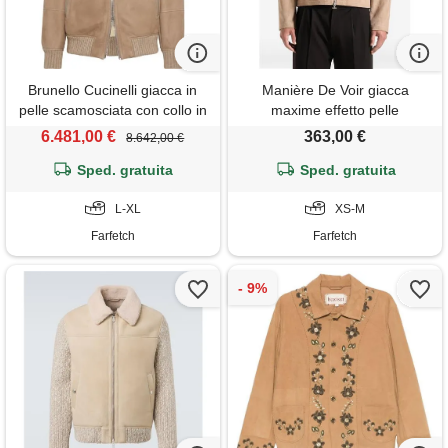
Brunello Cucinelli giacca in
Manière De Voir giacca
pelle scamosciata con collo in
maxime effetto pelle
shearling - marrone
scamosciata con zip e
6.481,00 €
363,00 €
8.642,00 €
cuciture a contrasto - toni
Sped. gratuita
Sped. gratuita
neutri
L-XL
XS-M
Farfetch
Farfetch