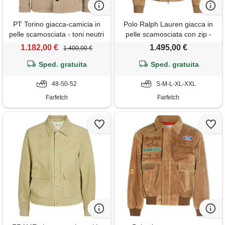
PT Torino giacca-camicia in
Polo Ralph Lauren giacca in
pelle scamosciata - toni neutri
pelle scamosciata con zip -
toni neutri
1.182,00 €
1.495,00 €
1.400,00 €
Sped. gratuita
Sped. gratuita
48-50-52
S-M-L-XL-XXL
Farfetch
Farfetch