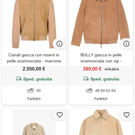
Canali giacca con inserti in
BULLY giacca in pelle
pelle scamosciata - marrone
scamosciata con zip -
marrone
2.550,00 €
380,00 €
475,00 €
Sped. gratuita
Sped. gratuita
50
48-50-52-54
Farfetch
Farfetch