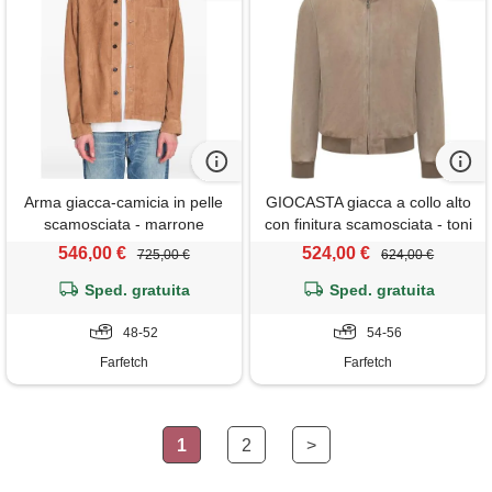
Arma giacca-camicia in pelle
GIOCASTA giacca a collo alto
scamosciata - marrone
con finitura scamosciata - toni
neutri
546,00 €
524,00 €
725,00 €
624,00 €
Sped. gratuita
Sped. gratuita
48-52
54-56
Farfetch
Farfetch
1
2
>