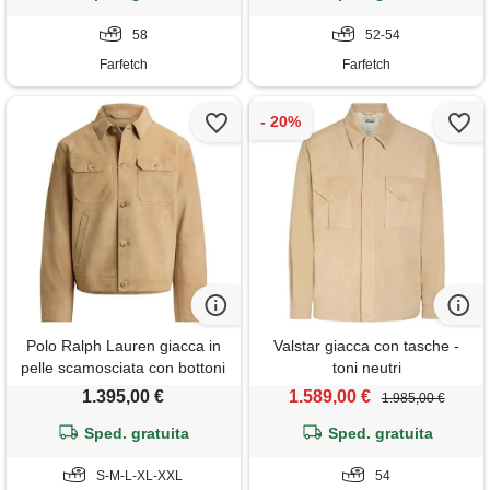
58
52-54
Farfetch
Farfetch
Polo Ralph Lauren giacca in
Valstar giacca con tasche -
pelle scamosciata con bottoni
toni neutri
- toni neutri
1.395,00 €
1.589,00 €
1.985,00 €
Sped. gratuita
Sped. gratuita
S-M-L-XL-XXL
54