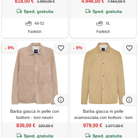
818,00 €
4.946,00 €
1.050,00 €
7.563,00 €
Sped. gratuita
Sped. gratuita
48-52
XL
Farfetch
Farfetch
Barba giacca in pelle con
Barba giacca in pelle
bottoni - toni neutri
scamosciata con bottoni - toni
neutri
836,00 €
979,00 €
920,00 €
1.077,00 €
Sped. gratuita
Sped. gratuita