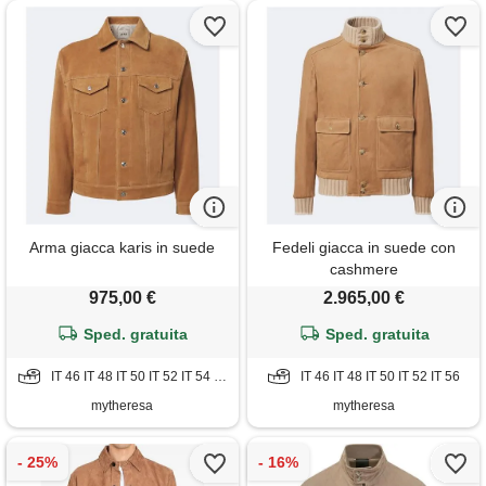
Arma giacca karis in suede
Fedeli giacca in suede con
cashmere
975,00 €
2.965,00 €
Sped. gratuita
Sped. gratuita
IT 46 IT 48 IT 50 IT 52 IT 54 IT 56
IT 46 IT 48 IT 50 IT 52 IT 56
mytheresa
mytheresa