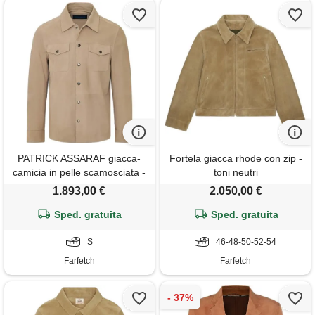
PATRICK ASSARAF giacca-
Fortela giacca rhode con zip -
camicia in pelle scamosciata -
toni neutri
toni neutri
1.893,00 €
2.050,00 €
Sped. gratuita
Sped. gratuita
S
46-48-50-52-54
Farfetch
Farfetch