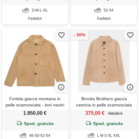
S-M-L-XL
52-54
Farfetch
Farfetch
Fortela giacca montana in
Brooks Brothers giacca
pelle scamosciata - toni neutri
camicia in pelle scamosciata
naturale
1.950,00 €
375,00 €
750,00 €
Sped. gratuita
Sped. gratuita
46-50-52-54
L M S XL XXL