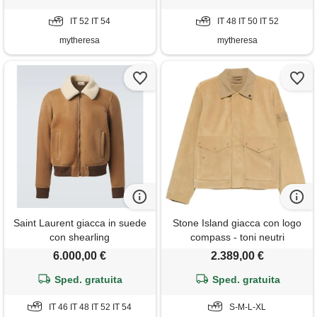
IT 52 IT 54
IT 48 IT 50 IT 52
mytheresa
mytheresa
Saint Laurent giacca in suede
Stone Island giacca con logo
con shearling
compass - toni neutri
6.000,00 €
2.389,00 €
Sped. gratuita
Sped. gratuita
IT 46 IT 48 IT 52 IT 54
S-M-L-XL