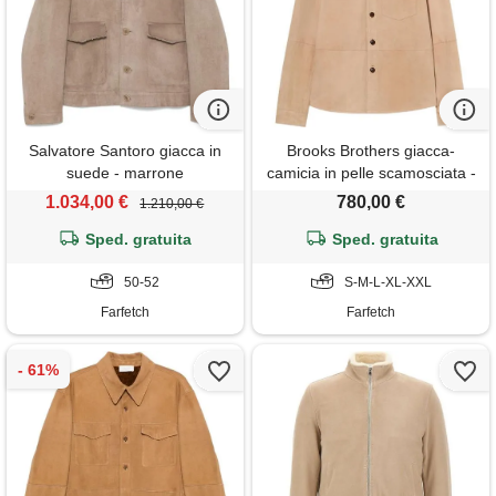
Salvatore Santoro giacca in
Brooks Brothers giacca-
suede - marrone
camicia in pelle scamosciata -
toni neutri
1.034,00 €
780,00 €
1.210,00 €
Sped. gratuita
Sped. gratuita
50-52
S-M-L-XL-XXL
Farfetch
Farfetch