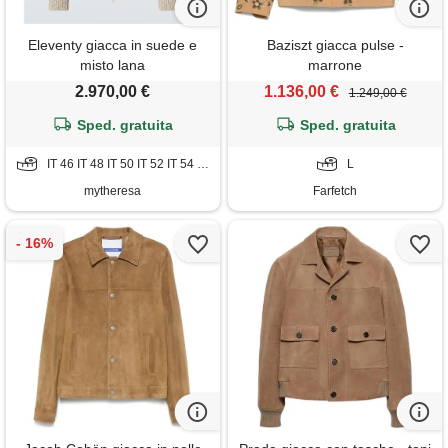
Eleventy giacca in suede e
Baziszt giacca pulse -
misto lana
marrone
2.970,00 €
1.136,00 €
1.249,00 €
Sped. gratuita
Sped. gratuita
IT 46 IT 48 IT 50 IT 52 IT 54 IT 56
L
mytheresa
Farfetch