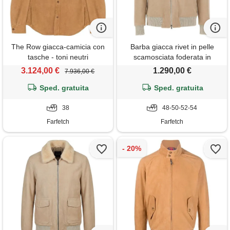
The Row giacca-camicia con
Barba giacca rivet in pelle
tasche - toni neutri
scamosciata foderata in
shearling - toni neutri
3.124,00 €
1.290,00 €
7.936,00 €
Sped. gratuita
Sped. gratuita
38
48-50-52-54
Farfetch
Farfetch