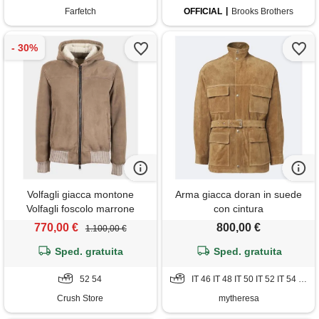
Farfetch
OFFICIAL
Brooks Brothers
Volfagli giacca montone
Arma giacca doran in suede
Volfagli foscolo marrone
con cintura
770,00 €
800,00 €
1.100,00 €
Sped. gratuita
Sped. gratuita
52 54
IT 46 IT 48 IT 50 IT 52 IT 54 IT 56
Crush Store
mytheresa