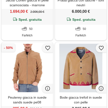
Jacob Cohën giacca in pelle
Prada giacca con tasche - toni
scamosciata - marrone
neutri
1.694,00 €
6.000,00 €
2.006,00 €
Sped. gratuita
Sped. gratuita
50
50
Farfetch
Farfetch
Peuterey giacca in suede
Bode giacca trefoil in suede
sands suede pe08
con pelle