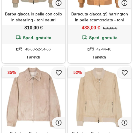
Barba giacca in pelle con collo
Baracuta giacca g9 harrington
in shearling - toni neutri
in pelle scamosciata - toni
neutri
810,00 €
488,00 €
610,00 €
Sped. gratuita
Sped. gratuita
48-50-52-54-56
42-44-46
Farfetch
Farfetch