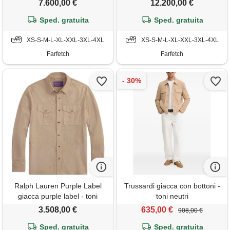
7.600,00 €
12.200,00 €
Sped. gratuita
Sped. gratuita
XS-S-M-L-XL-XXL-3XL-4XL
XS-S-M-L-XL-XXL-3XL-4XL
Farfetch
Farfetch
Ralph Lauren Purple Label
Trussardi giacca con bottoni -
giacca purple label - toni
toni neutri
neutri
3.508,00 €
635,00 €
908,00 €
Sped. gratuita
Sped. gratuita