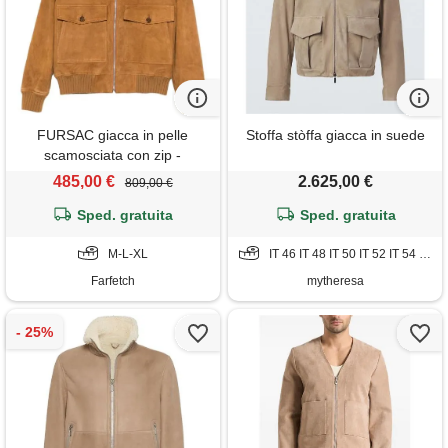
FURSAC giacca in pelle
Stoffa stòffa giacca in suede
scamosciata con zip -
marrone
485,00 €
2.625,00 €
809,00 €
Sped. gratuita
Sped. gratuita
M-L-XL
IT 46 IT 48 IT 50 IT 52 IT 54 IT 56
Farfetch
mytheresa