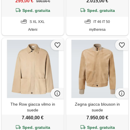
295,00 €
2.015,00 €
590,00 €
Sped. gratuita
Sped. gratuita
S XL XXL
IT 46 IT 50
Arteni
mytheresa
The Row giacca vilmo in
Zegna giacca blouson in
suede
suede
7.460,00 €
7.950,00 €
Sped. gratuita
Sped. gratuita