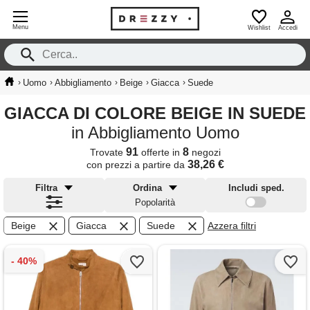
Menu
Wishlist
Accedi
›
›
›
›
›
Uomo
Abbigliamento
Beige
Giacca
Suede
GIACCA DI COLORE BEIGE IN SUEDE
in Abbigliamento Uomo
91
8
Trovate
offerte in
negozi
38,26 €
con prezzi a partire da
Filtra
Ordina
Includi sped.
Popolarità
Beige
Giacca
Suede
Azzera filtri