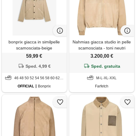
bonprix giacca in similpelle
Nahmias giacca studio in pelle
scamosciata-beige
scamosciata - toni neutri
59,99 €
3.200,00 €
Sped. 4,99 €
Sped. gratuita
46 48 50 52 54 56 58 60 62 64
M-L-XL-XXL
OFFICIAL
Bonprix
Farfetch