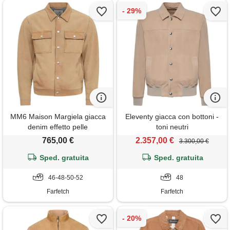
MM6 Maison Margiela giacca
Eleventy giacca con bottoni -
denim effetto pelle
toni neutri
scamosciata - toni neutri
765,00 €
2.357,00 €
3.300,00 €
Sped. gratuita
Sped. gratuita
46-48-50-52
48
Farfetch
Farfetch