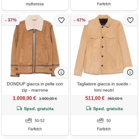
mytheresa
Farfetch
DONDUP giacca in pelle con
Tagliatore giacca in suede -
zip - marrone
toni neutri
1.008,00 €
511,00 €
1.600,00 €
965,00 €
Sped. gratuita
Sped. gratuita
50-52
50
Farfetch
Farfetch