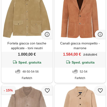
Fortela giacca con tasche
Canali giacca monopetto -
applicate - toni neutri
marrone
1.000,00 €
1.584,00 €
2.515,00 €
Sped. gratuita
Sped. gratuita
48-50-54-56
52-54
Farfetch
Farfetch