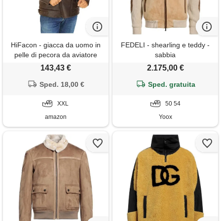
HiFacon - giacca da uomo in
FEDELI - shearling e teddy -
pelle di pecora da aviatore
sabbia
raf, britannico, wwii e ww2, in
143,43 €
2.175,00 €
vera pelle di shearling
marrone - vera pelle xx-large
Sped. 18,00 €
Sped. gratuita
XXL
50 54
amazon
Yoox