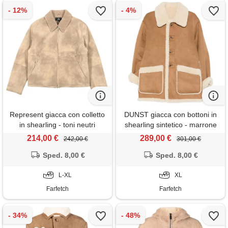
Represent giacca con colletto
DUNST giacca con bottoni in
in shearling - toni neutri
shearling sintetico - marrone
214,00 €
289,00 €
242,00 €
301,00 €
Sped. 8,00 €
Sped. 8,00 €
L-XL
XL
Farfetch
Farfetch