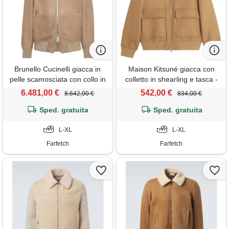
Brunello Cucinelli giacca in
Maison Kitsuné giacca con
pelle scamosciata con collo in
colletto in shearling e tasca -
shearling - marrone
marrone
6.481,00 €
542,00 €
8.642,00 €
834,00 €
Sped. gratuita
Sped. gratuita
L-XL
L-XL
Farfetch
Farfetch