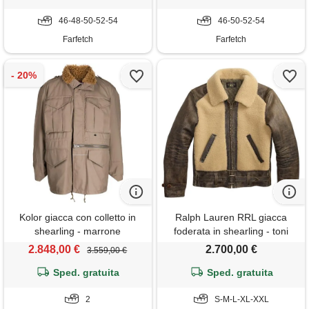
46-48-50-52-54
46-50-52-54
Farfetch
Farfetch
Kolor giacca con colletto in
Ralph Lauren RRL giacca
shearling - marrone
foderata in shearling - toni
neutri
2.848,00 €
2.700,00 €
3.559,00 €
Sped. gratuita
Sped. gratuita
2
S-M-L-XL-XXL