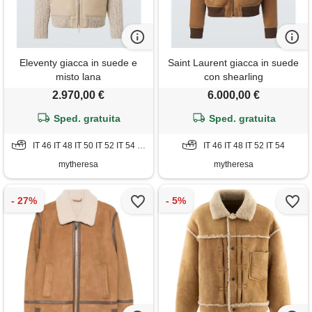
Eleventy giacca in suede e
Saint Laurent giacca in suede
misto lana
con shearling
2.970,00 €
6.000,00 €
Sped. gratuita
Sped. gratuita
IT 46 IT 48 IT 50 IT 52 IT 54 IT 56
IT 46 IT 48 IT 52 IT 54
mytheresa
mytheresa