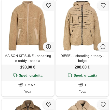
MAISON KITSUNÉ - shearling
DIESEL - shearling e teddy -
e teddy - sabbia
beige
193,00 €
208,00 €
Sped. gratuita
Sped. gratuita
L M S XL
L
Yoox
Yoox