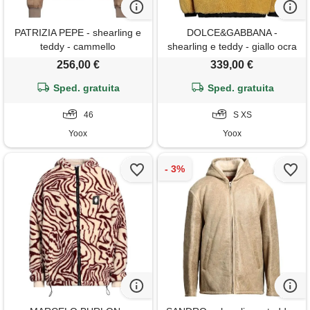
PATRIZIA PEPE - shearling e
DOLCE&GABBANA -
teddy - cammello
shearling e teddy - giallo ocra
256,00 €
339,00 €
Sped. gratuita
Sped. gratuita
46
S XS
Yoox
Yoox