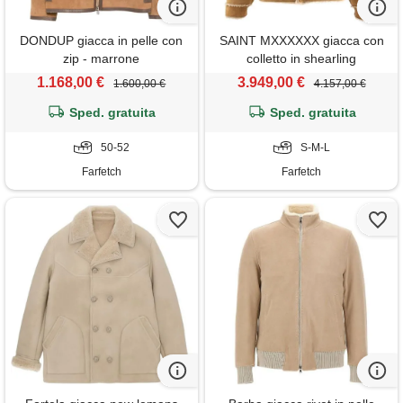
DONDUP giacca in pelle con
SAINT MXXXXXX giacca con
zip - marrone
colletto in shearling
bb_mouton - marrone
1.168,00 €
3.949,00 €
1.600,00 €
4.157,00 €
Sped. gratuita
Sped. gratuita
50-52
S-M-L
Farfetch
Farfetch