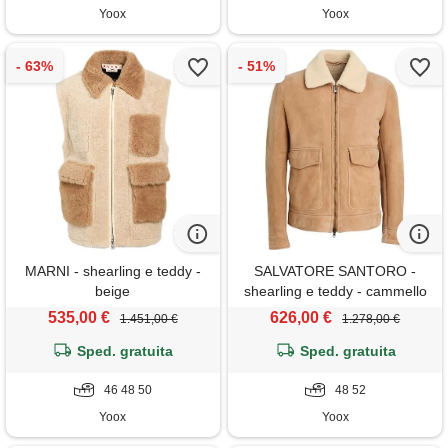
Yoox
Yoox
MARNI - shearling e teddy -
SALVATORE SANTORO -
beige
shearling e teddy - cammello
535,00 €
626,00 €
1.451,00 €
1.278,00 €
Sped. gratuita
Sped. gratuita
46 48 50
48 52
Yoox
Yoox