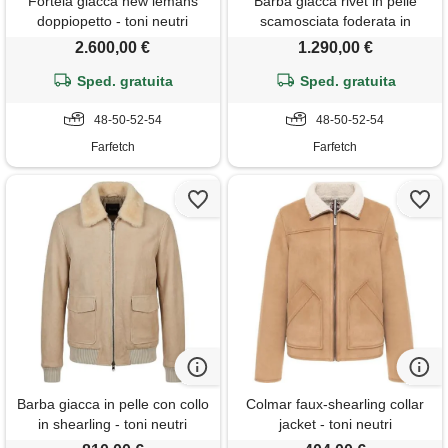
Fortela giacca new lemans
Barba giacca rivet in pelle
doppiopetto - toni neutri
scamosciata foderata in
shearling - toni neutri
2.600,00 €
1.290,00 €
Sped. gratuita
Sped. gratuita
48-50-52-54
48-50-52-54
Farfetch
Farfetch
Barba giacca in pelle con collo
Colmar faux-shearling collar
in shearling - toni neutri
jacket - toni neutri