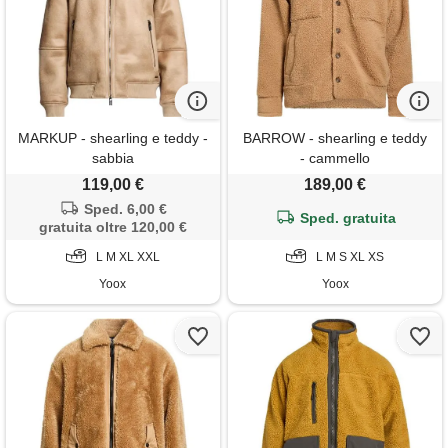
MARKUP - shearling e teddy -
BARROW - shearling e teddy
sabbia
- cammello
119,00 €
189,00 €
Sped. 6,00 €
Sped. gratuita
gratuita oltre 120,00 €
L M XL XXL
L M S XL XS
Yoox
Yoox