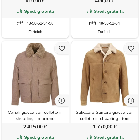
810,00 €
404,00 €
Sped. gratuita
Sped. gratuita
48-50-52-54-56
48-50-52-54
Farfetch
Farfetch
Canali giacca con colletto in
Salvatore Santoro giacca con
shearling - marrone
colletto in shearling - toni
neutri
2.415,00 €
1.770,00 €
Sped. gratuita
Sped. gratuita