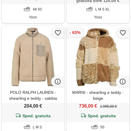
gratuita oltre 120,00 €
48 50
L M S XL
Yoox
Yoox
POLO RALPH LAUREN -
MARNI - shearling e teddy -
shearling e teddy - sabbia
beige
204,00 €
736,00 €
1.995,00 €
Sped. gratuita
Sped. gratuita
L M S
50