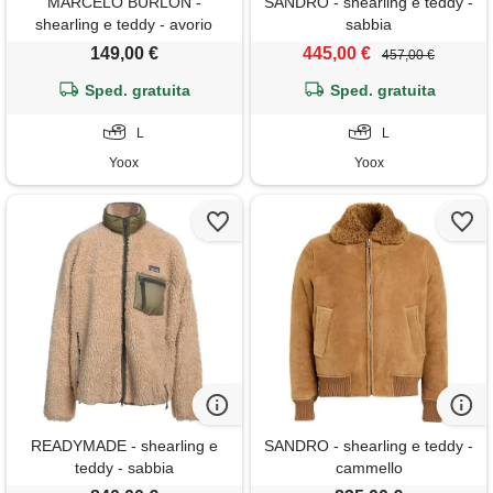
MARCELO BURLON -
SANDRO - shearling e teddy -
shearling e teddy - avorio
sabbia
149,00 €
445,00 €
457,00 €
Sped. gratuita
Sped. gratuita
L
L
Yoox
Yoox
READYMADE - shearling e
SANDRO - shearling e teddy -
teddy - sabbia
cammello