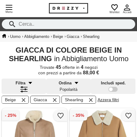
Menu
Wishlist
Accedi
›
›
›
›
›
Uomo
Abbigliamento
Beige
Giacca
Shearling
GIACCA DI COLORE BEIGE IN
SHEARLING
in Abbigliamento Uomo
45
4
Trovate
offerte in
negozi
88,00 €
con prezzi a partire da
Filtra
Ordina
Includi sped.
Popolarità
Beige
Giacca
Shearling
Azzera filtri