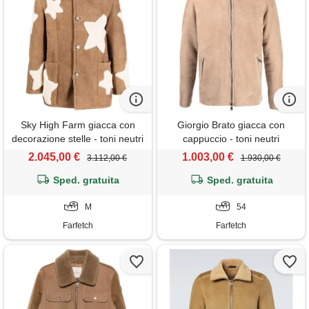
Sky High Farm giacca con
Giorgio Brato giacca con
decorazione stelle - toni neutri
cappuccio - toni neutri
2.045,00 €
1.003,00 €
3.112,00 €
1.930,00 €
Sped. gratuita
Sped. gratuita
M
54
Farfetch
Farfetch