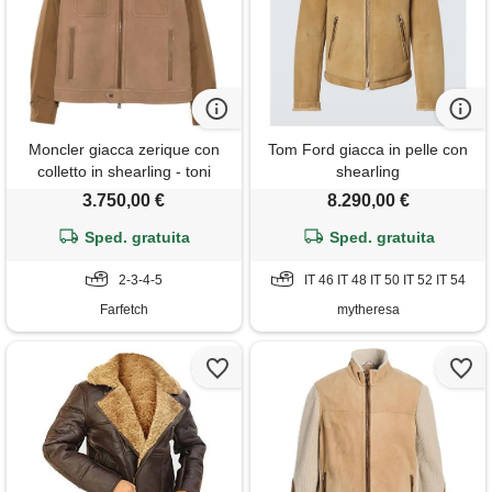
Moncler giacca zerique con
Tom Ford giacca in pelle con
colletto in shearling - toni
shearling
neutri
3.750,00 €
8.290,00 €
Sped. gratuita
Sped. gratuita
2-3-4-5
IT 46 IT 48 IT 50 IT 52 IT 54
Farfetch
mytheresa