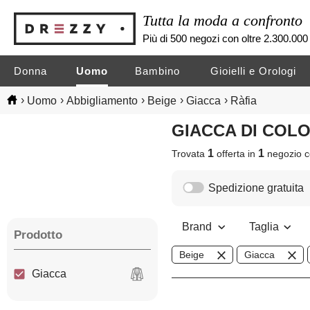
Tutta la moda a confronto
Più di 500 negozi con oltre 2.300.000 
Donna
Uomo
Bambino
Gioielli e Orologi
›
›
›
›
›
Uomo
Abbigliamento
Beige
Giacca
Ràfia
GIACCA DI COL
1
1
Trovata
offerta in
negozio
c
Spedizione gratuita
Brand
Taglia
Prodotto
Beige
Giacca
Giacca