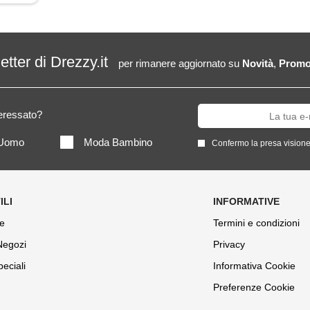
letter di Drezzy.it
per rimanere aggiornato su
Novità
,
Promo
teressato?
Uomo
Moda Bambino
Confermo la presa visione
e
Termini e condizioni
 Negozi
Privacy
peciali
Informativa Cookie
Preferenze Cookie