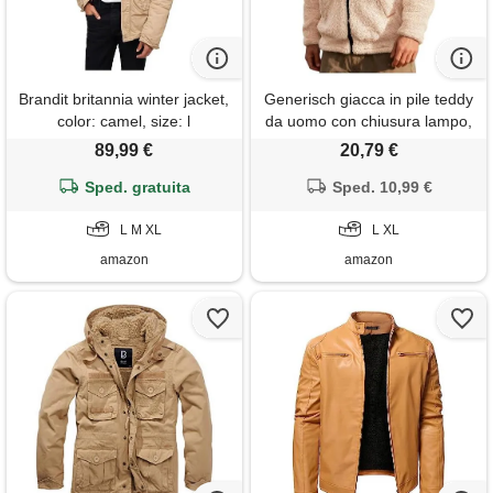
Brandit britannia winter jacket,
Generisch giacca in pile teddy
color: camel, size: l
da uomo con chiusura lampo,
morbida giacca sherpa con
89,99 €
20,79 €
colletto alto, calda giacca di
Sped. gratuita
peluche per autunno e
Sped. 10,99 €
inverno, l
L M XL
L XL
amazon
amazon