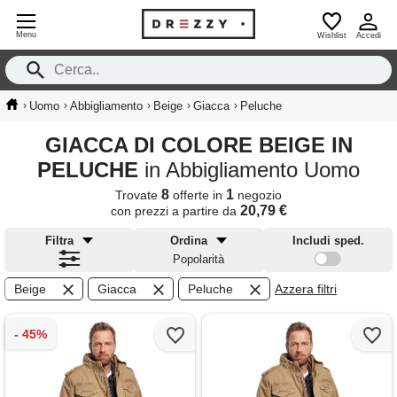
Menu
Wishlist
Accedi
›
›
›
›
›
Uomo
Abbigliamento
Beige
Giacca
Peluche
GIACCA DI COLORE BEIGE IN
PELUCHE
in Abbigliamento Uomo
8
1
Trovate
offerte in
negozio
20,79 €
con prezzi a partire da
Filtra
Ordina
Includi sped.
Popolarità
Beige
Giacca
Peluche
Azzera filtri