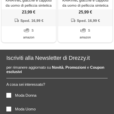
KHIRVWL giacche e cappotti
KHIRVWL giacche e cappotti
da uomo di pelliccia sintetica
da uomo di pelliccia sintetica
da uomo morbido cappotto di
da uomo morbido cappotto di
23,99 €
25,99 €
peluche cardigan in pelliccia
peluche cardigan in pelliccia
sintetica cappotto spessa
Sped. 16,99 €
sintetica cappotto spessa
Sped. 16,99 €
caldo manica lunga invernale
caldo manica lunga invernale
giubbotto parka addensato
S
giubbotto parka addensato
S
giacche
giacche
amazon
amazon
Iscriviti alla Newsletter di Drezzy.it
per rimanere aggiornato su
Novità
,
Promozioni
e
Coupon
esclusivi
A cosa sei interessato?
Moda Donna
Moda Uomo