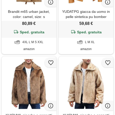
Brandit m65 urban jacket,
YUDATPG giacca da uomo in
color: camel, size: s
pelle sintetica pu bomber
moto slim fit soft touch
80,89 €
59,68 €
classico colletto casual con
Sped. gratuita
cerniera cappotto spesso
Sped. gratuita
caldo antivento giacca a vento
4XL L M S XXL
termica peluche, cachi, m
L M XL
amazon
amazon