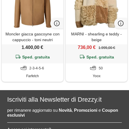
Moncler giacca gascoyne con
MARNI - shearling e teddy -
cappuccio - toni neutri
beige
1.400,00 €
736,00 €
1.995,00 €
Sped. gratuita
Sped. gratuita
2-3-4-5-6
50
Farfetch
Yoox
Iscriviti alla Newsletter di Drezzy.it
per rimanere aggiornato su
Novità
,
Promozioni
e
Coupon
esclusivi