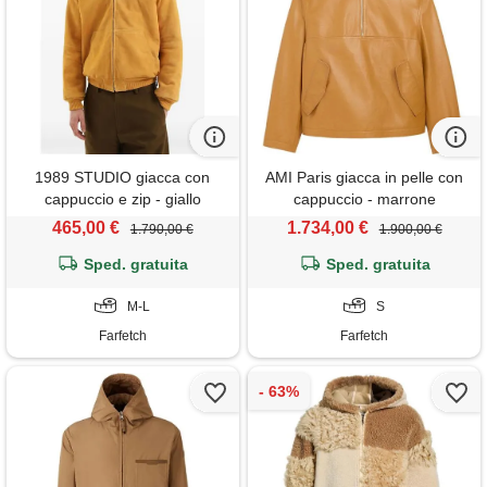
1989 STUDIO giacca con
AMI Paris giacca in pelle con
cappuccio e zip - giallo
cappuccio - marrone
465,00 €
1.734,00 €
1.790,00 €
1.900,00 €
Sped. gratuita
Sped. gratuita
M-L
S
Farfetch
Farfetch