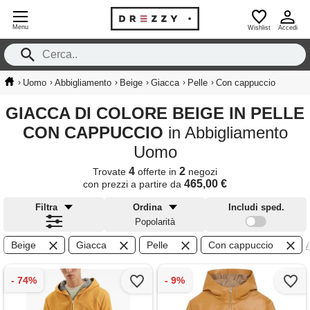
Menu
Wishlist
Accedi
›
›
›
›
›
›
Uomo
Abbigliamento
Beige
Giacca
Pelle
Con cappuccio
GIACCA DI COLORE BEIGE IN PELLE
CON CAPPUCCIO
in Abbigliamento
Uomo
4
2
Trovate
offerte in
negozi
465,00 €
con prezzi a partire da
Filtra
Ordina
Includi sped.
Popolarità
Beige
Giacca
Pelle
Con cappuccio
A