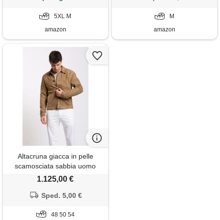
5XL M
M
amazon
amazon
Altacruna giacca in pelle
scamosciata sabbia uomo
1.125,00 €
Sped. 5,00 €
48 50 54