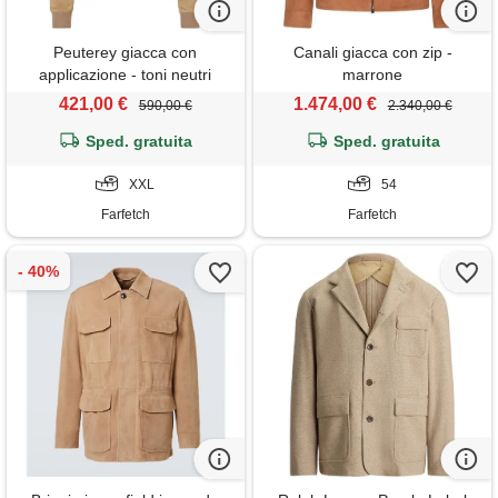
Peuterey giacca con
Canali giacca con zip -
applicazione - toni neutri
marrone
421,00 €
1.474,00 €
590,00 €
2.340,00 €
Sped. gratuita
Sped. gratuita
XXL
54
Farfetch
Farfetch