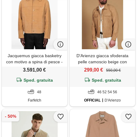
Jacquemus giacca basketry
D'Arienzo giacca sfoderata
con motivo a spina di pesce -
pelle camoscio beige con
toni neutri
colletto camicia D'Arienzo
3.591,00 €
299,00 €
550,00 €
Sped. gratuita
Sped. gratuita
48
46 52 54 56
Farfetch
OFFICIAL
D'Arienzo