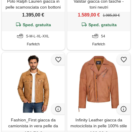
Polo Ralph Lauren giacca in
Valstar giacca con tasche -
pelle scamosciata con bottoni
toni neutri
- toni neutri
1.395,00 €
1.589,00 €
1.985,00 €
Sped. gratuita
Sped. gratuita
S-M-L-XL-XXL
54
Farfetch
Farfetch
Fashion_First giacca da
Infinity Leather giacca da
camionista in vera pelle da
motociclista in pelle 100% stile
uomo per uomo - giacca in
brando con doppia cerniera