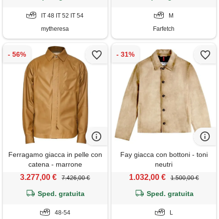
IT 48 IT 52 IT 54
M
mytheresa
Farfetch
Ferragamo giacca in pelle con
Fay giacca con bottoni - toni
catena - marrone
neutri
3.277,00 €
1.032,00 €
7.426,00 €
1.500,00 €
Sped. gratuita
Sped. gratuita
48-54
L