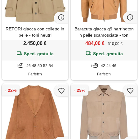
RETORI giacca con colletto in
Baracuta giacca g9 harrington
pelle - toni neutri
in pelle scamosciata - toni
neutri
2.450,00 €
484,00 €
610,00 €
Sped. gratuita
Sped. gratuita
46-48-50-52-54
42-44-46
Farfetch
Farfetch