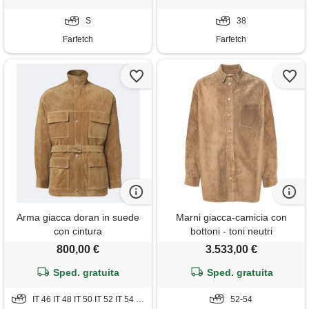
S
38
Farfetch
Farfetch
Arma giacca doran in suede
Marni giacca-camicia con
con cintura
bottoni - toni neutri
800,00 €
3.533,00 €
Sped. gratuita
Sped. gratuita
IT 46 IT 48 IT 50 IT 52 IT 54 IT 56
52-54