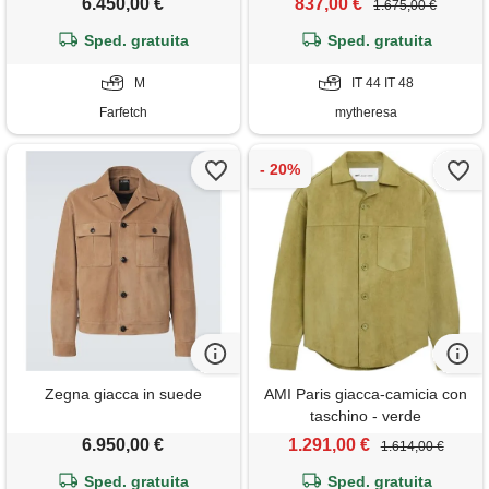
6.450,00 €
837,00 €
1.675,00 €
Sped. gratuita
Sped. gratuita
M
IT 44 IT 48
Farfetch
mytheresa
Zegna giacca in suede
AMI Paris giacca-camicia con
taschino - verde
6.950,00 €
1.291,00 €
1.614,00 €
Sped. gratuita
Sped. gratuita