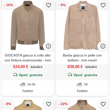
GIOCASTA giacca a collo alto
Barba giacca in pelle con
con finitura scamosciata - toni
bottoni - toni neutri
neutri
524,00 €
836,00 €
624,00 €
920,00 €
Sped. gratuita
Sped. gratuita
54-56
58
Farfetch
Farfetch