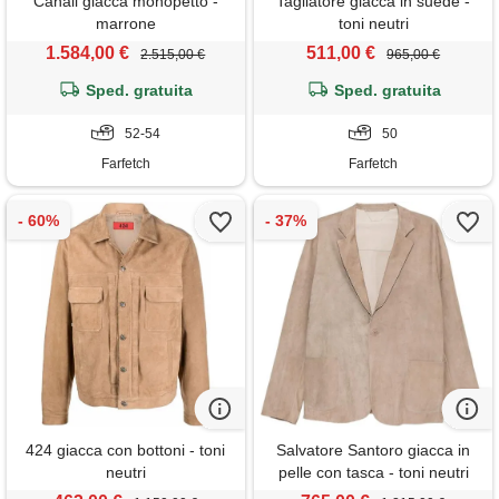
Canali giacca monopetto -
Tagliatore giacca in suede -
marrone
toni neutri
1.584,00 €
511,00 €
2.515,00 €
965,00 €
Sped. gratuita
Sped. gratuita
52-54
50
Farfetch
Farfetch
424 giacca con bottoni - toni
Salvatore Santoro giacca in
neutri
pelle con tasca - toni neutri