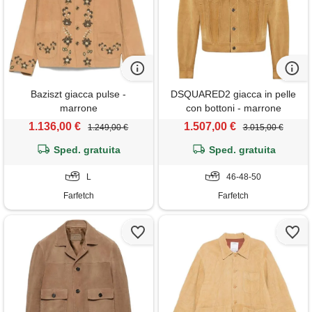
Baziszt giacca pulse -
DSQUARED2 giacca in pelle
marrone
con bottoni - marrone
1.136,00 €
1.507,00 €
1.249,00 €
3.015,00 €
Sped. gratuita
Sped. gratuita
L
46-48-50
Farfetch
Farfetch