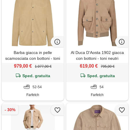
Barba giacca in pelle
Al Duca D'Aosta 1902 giacca
scamosciata con bottoni - toni
con bottoni - toni neutri
neutri
979,00 €
619,00 €
1.077,00 €
795,00 €
Sped. gratuita
Sped. gratuita
52-54
54
Farfetch
Farfetch