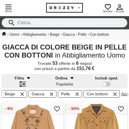
Menu
Wishlist
Accedi
›
›
›
›
›
›
Uomo
Abbigliamento
Beige
Giacca
Pelle
Con bottoni
GIACCA DI COLORE BEIGE IN PELLE
CON BOTTONI
in Abbigliamento Uomo
53
6
Trovate
offerte in
negozi
151,76 €
con prezzi a partire da
Filtra
Ordina
Includi sped.
Popolarità
Beige
Giacca
Pelle
Con bottoni
Azzer