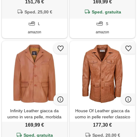
151,76 €
169,99 €
pelle fashion western cowboy
incrociata da uomo
con colletto a camicia, l
Sped. 25,00 €
Sped. gratuita
L
S
amazon
amazon
Infinity Leather giacca da
House Of Leather giacca da
uomo in vera pelle, morbida
uomo in pelle reefer classico
giacca sartoriale italiana
con chiusura a bottoni stile
169,99 €
177,30 €
jerry, marrone chiaro, m
Sped. gratuita
Sped. 20,00 €