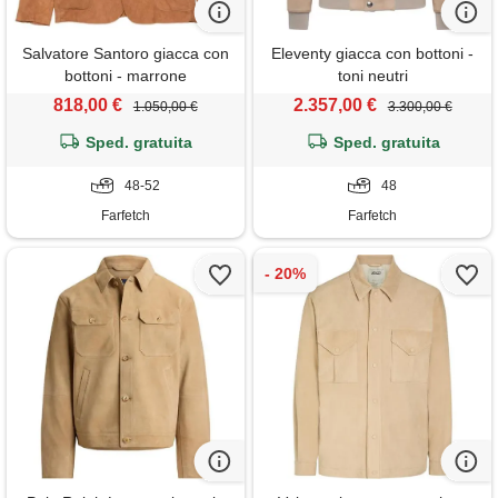
Salvatore Santoro giacca con
Eleventy giacca con bottoni -
bottoni - marrone
toni neutri
818,00 €
2.357,00 €
1.050,00 €
3.300,00 €
Sped. gratuita
Sped. gratuita
48-52
48
Farfetch
Farfetch