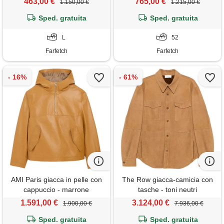
463,00 €
765,00 €
1.150,00 €
1.215,00 €
Sped. gratuita
Sped. gratuita
L
52
Farfetch
Farfetch
AMI Paris giacca in pelle con
The Row giacca-camicia con
cappuccio - marrone
tasche - toni neutri
1.591,00 €
3.124,00 €
1.900,00 €
7.936,00 €
Sped. gratuita
Sped. gratuita