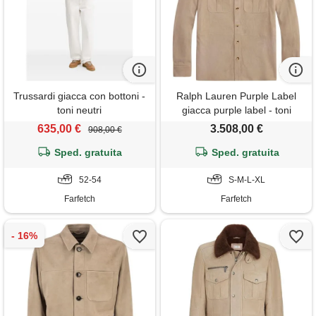
Trussardi giacca con bottoni -
Ralph Lauren Purple Label
toni neutri
giacca purple label - toni
neutri
635,00 €
3.508,00 €
908,00 €
Sped. gratuita
Sped. gratuita
52-54
S-M-L-XL
Farfetch
Farfetch