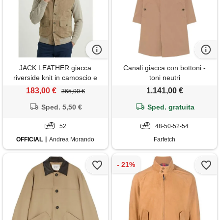
JACK LEATHER giacca
Canali giacca con bottoni -
riverside knit in camoscio e
toni neutri
maglia sabbia
183,00 €
1.141,00 €
365,00 €
Sped. 5,50 €
Sped. gratuita
52
48-50-52-54
OFFICIAL
Andrea Morando
Farfetch