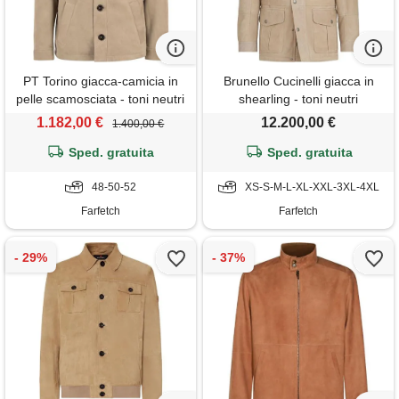
PT Torino giacca-camicia in
Brunello Cucinelli giacca in
pelle scamosciata - toni neutri
shearling - toni neutri
1.182,00 €
12.200,00 €
1.400,00 €
Sped. gratuita
Sped. gratuita
48-50-52
XS-S-M-L-XL-XXL-3XL-4XL
Farfetch
Farfetch