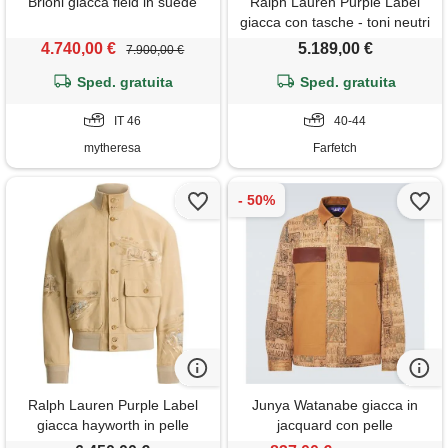
Brioni giacca field in suede
Ralph Lauren Purple Label
giacca con tasche - toni neutri
4.740,00 €
5.189,00 €
7.900,00 €
Sped. gratuita
Sped. gratuita
IT 46
40-44
mytheresa
Farfetch
Ralph Lauren Purple Label
Junya Watanabe giacca in
giacca hayworth in pelle
jacquard con pelle
scamosciata - toni neutri