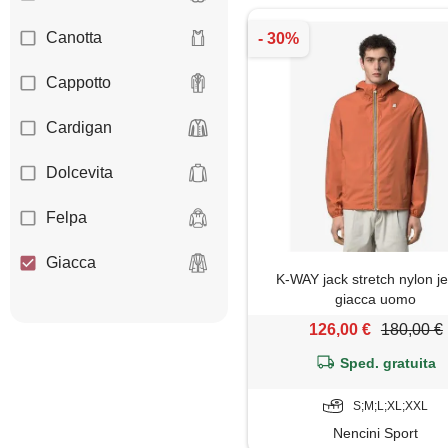
Canotta
Cappotto
Cardigan
Dolcevita
Felpa
Giacca
K-WAY jack stretch nylon j
giacca uomo
Gilet
126,00 €
180,00 €
Giubbotto
Sped. gratuita
Impermeabile
S;M;L;XL;XXL
Nencini Sport
Maglia