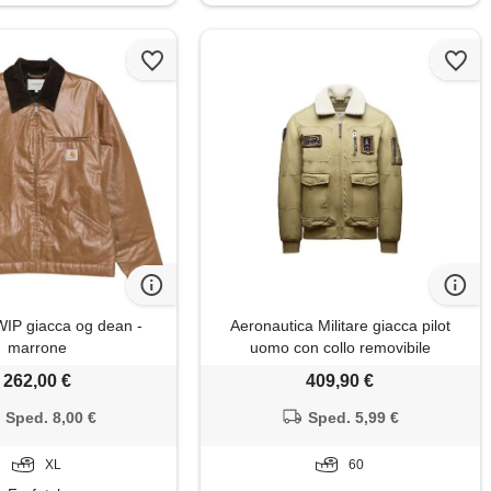
WIP giacca og dean -
Aeronautica Militare giacca pilot
marrone
uomo con collo removibile
252ab3024uct03151
262,00 €
409,90 €
8057630555549-54 beige 54
Sped. 8,00 €
Sped. 5,99 €
XL
60