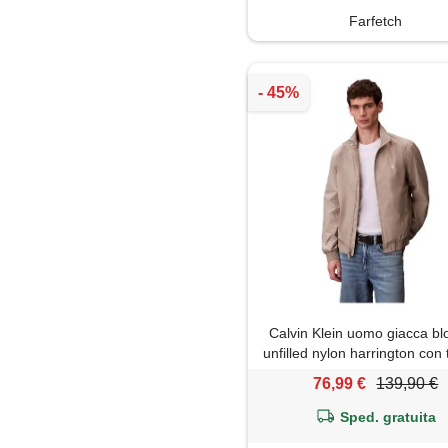
Farfetch
Calvin Klein uomo giacca b
unfilled nylon harrington con
laterali, beige (vintage khak
76,99 €
139,90 €
Sped. gratuita