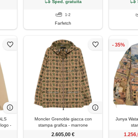
Sped. gratuita
1-2
Farfetch
ALS
Moncler Grenoble giacca con
Junya Wat
logo -
stampa grafica - marrone
sta
2.605,00 €
1.256,