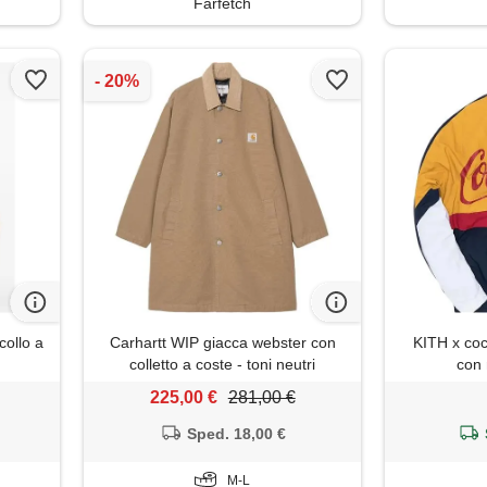
Farfetch
collo a
Carhartt WIP giacca webster con
KITH x coc
colletto a coste - toni neutri
con 
225,00 €
281,00 €
Sped. 18,00 €
M-L