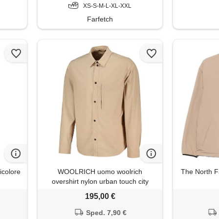
XS-S-M-L-XL-XXL
Farfetch
colore
WOOLRICH uomo woolrich
The North Fa
overshirt nylon urban touch city
195,00 €
Sped. 7,90 €