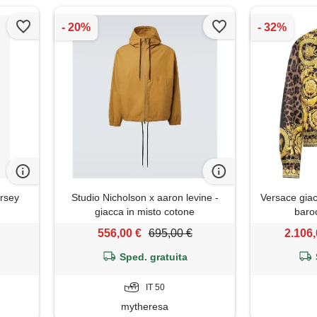
ersey
Studio Nicholson x aaron levine -
Versace gia
giacca in misto cotone
baroc
556,00 €
695,00 €
2.106,
Sped. gratuita
IT 50
mytheresa