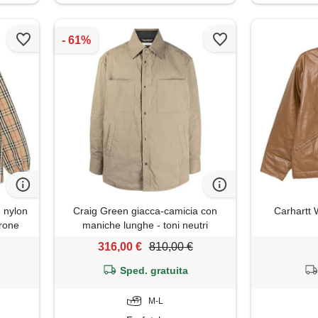
n nylon
Craig Green giacca-camicia con
Carhartt 
rone
maniche lunghe - toni neutri
316,00 €
810,00 €
Sped. gratuita
M-L