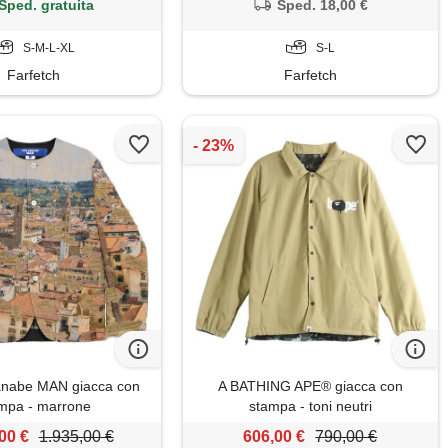
Sped. gratuita
Sped. 18,00 €
S-M-L-XL
S-L
Farfetch
Farfetch
anabe MAN giacca con
A BATHING APE® giacca con
mpa - marrone
stampa - toni neutri
00 €
1.935,00 €
606,00 €
790,00 €