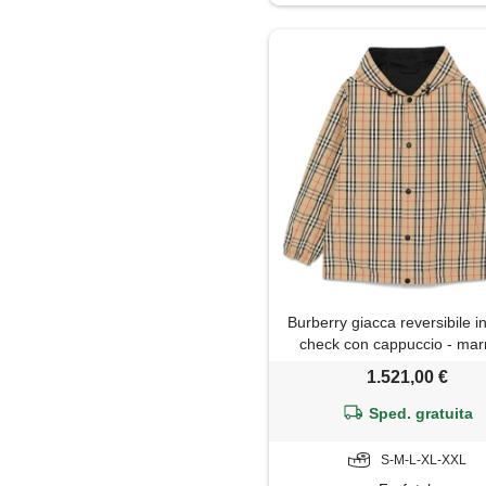
Maglietta
Maglione
Pantaloni
Parka
Piumino
Polo
Burberry giacca reversibile i
Shorts
check con cappuccio - mar
1.521,00 €
Soprabito
Sped. gratuita
Trench
S-M-L-XL-XXL