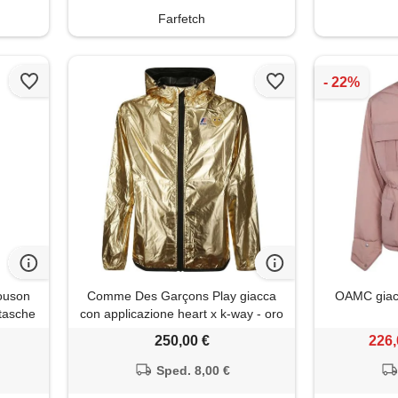
Farfetch
louson
Comme Des Garçons Play giacca
OAMC giacc
 tasche
con applicazione heart x k-way - oro
i), m
250,00 €
226,
Sped. 8,00 €