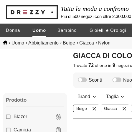
Tutta la moda a confronto
Più di 500 negozi con oltre 2.300.000 
Donna
Uomo
Bambino
Gioielli e Orologi
›
›
›
›
›
Uomo
Abbigliamento
Beige
Giacca
Nylon
GIACCA DI COL
72
9
Trovate
offerte in
negozi
c
Sconti
Nuov
Brand
Taglia
Prodotto
Beige
Giacca
Blazer
Camicia