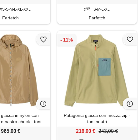
XS-S-M-L-XL-XXL
S-M-L-XL
Farfetch
Farfetch
 giacca in nylon con
Patagonia giacca con mezza zip -
e nastro check - toni
toni neutri
neutri
965,00 €
216,00 €
243,00 €