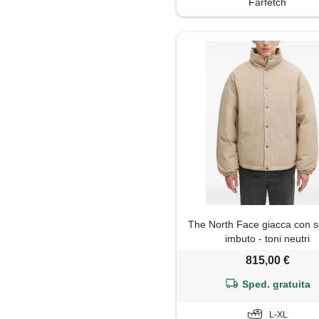
Farfetch
The North Face giacca con s
imbuto - toni neutri
815,00 €
Sped. gratuita
L-XL