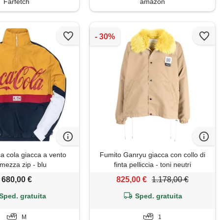
Farfetch
amazon
a cola giacca a vento
Fumito Ganryu giacca con collo di
mezza zip - blu
finta pelliccia - toni neutri
680,00 €
825,00 €
1.178,00 €
Sped. gratuita
Sped. gratuita
M
1