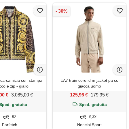
cca-camicia con stampa
EA7 train core id m jacket pa cc
co e zip - giallo
giacca uomo
00 €
3.085,00 €
125,96 €
179,95 €
Sped. gratuita
Sped. gratuita
52
S;3XL
Farfetch
Nencini Sport