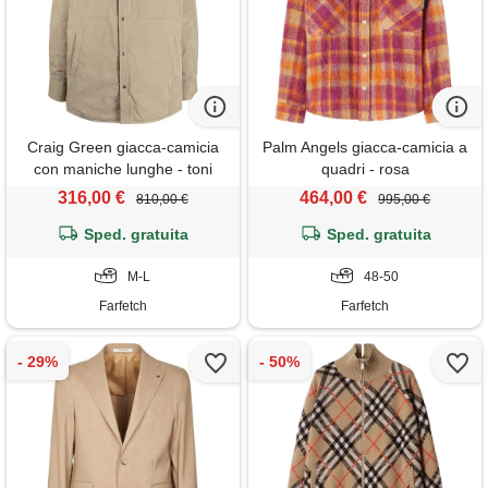
Craig Green giacca-camicia
Palm Angels giacca-camicia a
con maniche lunghe - toni
quadri - rosa
neutri
316,00 €
464,00 €
810,00 €
995,00 €
Sped. gratuita
Sped. gratuita
M-L
48-50
Farfetch
Farfetch