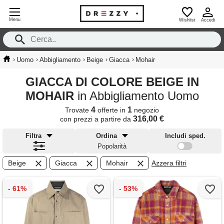
Menu
Wishlist
Accedi
›
›
›
›
›
Uomo
Abbigliamento
Beige
Giacca
Mohair
GIACCA DI COLORE BEIGE IN
MOHAIR
in Abbigliamento Uomo
4
1
Trovate
offerte in
negozio
316,00 €
con prezzi a partire da
Filtra
Ordina
Includi sped.
Popolarità
Beige
Giacca
Mohair
Azzera filtri