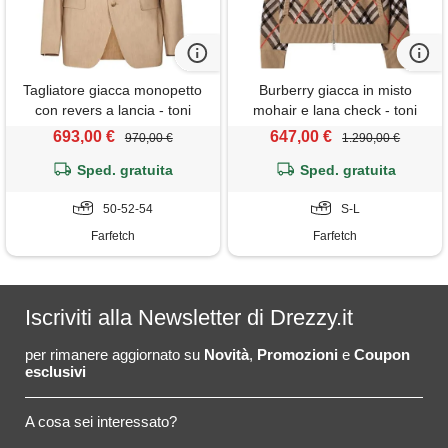
Tagliatore giacca monopetto
Burberry giacca in misto
con revers a lancia - toni
mohair e lana check - toni
neutri
neutri
693,00 €
647,00 €
970,00 €
1.290,00 €
Sped. gratuita
Sped. gratuita
50-52-54
S-L
Farfetch
Farfetch
Iscriviti alla Newsletter di Drezzy.it
per rimanere aggiornato su
Novità
,
Promozioni
e
Coupon
esclusivi
A cosa sei interessato?