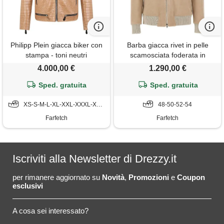
Philipp Plein giacca biker con
Barba giacca rivet in pelle
stampa - toni neutri
scamosciata foderata in
shearling - toni neutri
4.000,00 €
1.290,00 €
Sped. gratuita
Sped. gratuita
XS-S-M-L-XL-XXL-XXXL-XXXXL-5XL
48-50-52-54
Farfetch
Farfetch
Iscriviti alla Newsletter di Drezzy.it
per rimanere aggiornato su
Novità
,
Promozioni
e
Coupon
esclusivi
A cosa sei interessato?