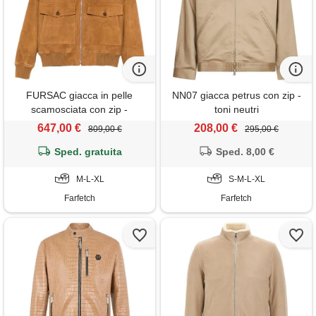
FURSAC giacca in pelle
NN07 giacca petrus con zip -
scamosciata con zip -
toni neutri
marrone
647,00 €
208,00 €
809,00 €
295,00 €
Sped. gratuita
Sped. 8,00 €
M-L-XL
S-M-L-XL
Farfetch
Farfetch