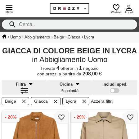
Menu
Wishlist
Accedi
›
›
›
›
›
Uomo
Abbigliamento
Beige
Giacca
Lycra
GIACCA DI COLORE BEIGE IN LYCRA
in Abbigliamento Uomo
4
1
Trovate
offerte in
negozio
208,00 €
con prezzi a partire da
Filtra
Ordina
Includi sped.
Popolarità
Beige
Giacca
Lycra
Azzera filtri