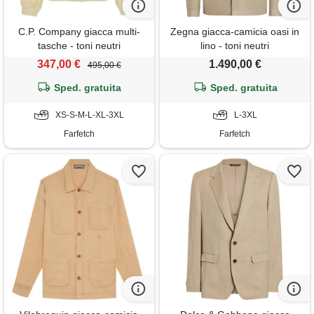
C.P. Company giacca multi-
Zegna giacca-camicia oasi in
tasche - toni neutri
lino - toni neutri
347,00 €
1.490,00 €
495,00 €
Sped. gratuita
Sped. gratuita
XS-S-M-L-XL-3XL
L-3XL
Farfetch
Farfetch