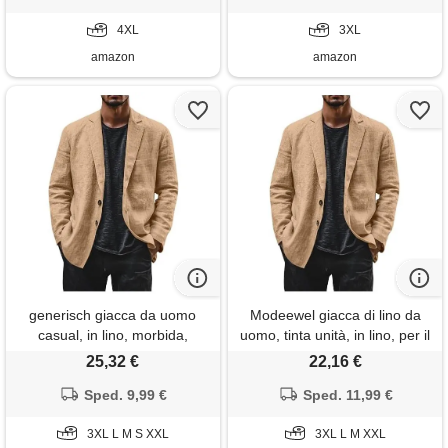
leggera
moda, con bottoni, top casual,
4XL
senza cappuccio, cachi, 3xl
3XL
amazon
amazon
generisch giacca da uomo
Modeewel giacca di lino da
casual, in lino, morbida,
uomo, tinta unità, in lino, per il
comoda, per il tempo libero,
tempo libero, estiva, per le
25,32 €
22,16 €
blazer, tinta unita, in lino,
mezze stagioni, leggera,
blazer da uomo, leggera,
Sped. 9,99 €
sportiva, cachi, m
Sped. 11,99 €
vestibilità regolare, cachi, s
3XL L M S XXL
3XL L M XXL