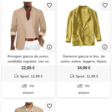
Rrongwn giacca da uomo,
Generico giacca in lino, da
vestibilità regolare, con un
uomo, estiva, leggera, blazer,
bottone, giacca elasticizzata,
per il tempo libero, con due
22,85 €
34,99 €
comoda e pratica, per il
bottoni, leggera, sportiva, per
tempo libero, giacca sportiva
Sped. 12,99 €
il tempo libero
Sped. 11,99 €
estiva in lino, per matrimoni e
affari, cachi, xxxl
3XL
3XL
amazon
amazon