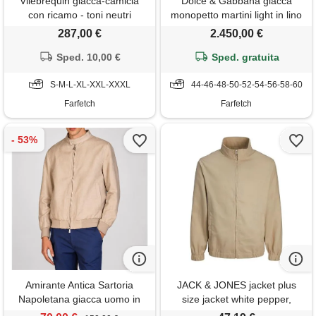
Vilebrequin giacca-camicia
Dolce & Gabbana giacca
con ricamo - toni neutri
monopetto martini light in lino
- toni neutri
287,00 €
2.450,00 €
Sped. 10,00 €
Sped. gratuita
S-M-L-XL-XXL-XXXL
44-46-48-50-52-54-56-58-60
Farfetch
Farfetch
Amirante Antica Sartoria
JACK & JONES jacket plus
Napoletana giacca uomo in
size jacket white pepper,
lino e cotone collo coreano
eu4xl us2xl, white pepper