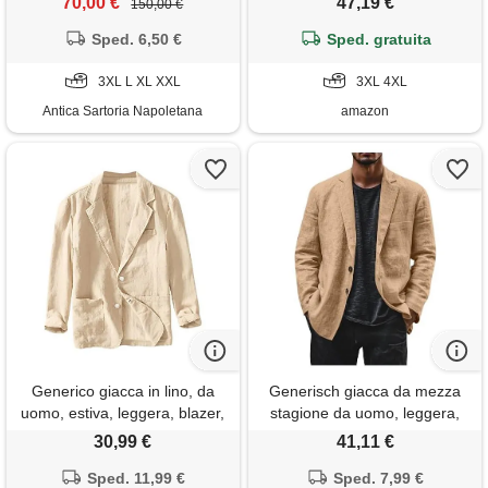
70,00 €
47,19 €
150,00 €
con zip - slim fit
Sped. 6,50 €
Sped. gratuita
3XL L XL XXL
3XL 4XL
Antica Sartoria Napoletana
amazon
Generico giacca in lino, da
Generisch giacca da mezza
uomo, estiva, leggera, blazer,
stagione da uomo, leggera,
per il tempo libero, con due
blazer da uomo, sportiva, in
30,99 €
41,11 €
bottoni, leggera, sportiva, per
lino, traspirante, per il tempo
il tempo libero, estivi uomo
Sped. 11,99 €
libero, blazer, cardigan, alla
Sped. 7,99 €