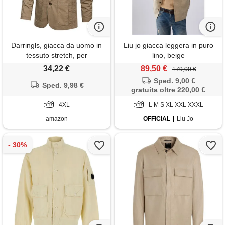
Darringls, giacca da uomo in
Liu jo giacca leggera in puro
tessuto stretch, per
lino, beige
matrimonio, taglie grandi,
34,22 €
89,50 €
179,00 €
business, blazer, trench,
Sped. 9,00 €
sottile, leggera, 4xl, in lino,
Sped. 9,98 €
gratuita oltre 220,00 €
giacca da completo, giacca
estiva, moderna, sportiva,
4XL
L M S XL XXL XXXL
vestibilità
amazon
OFFICIAL
Liu Jo