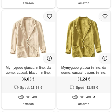
amazon
amazon
Mymyguoe giacca in lino, da
Mymyguoe giacca in lino, da
uomo, casual, blazer, in lino,
uomo, casual, blazer, in lino,
traspirante, con bottoni,
traspirante, con bottoni,
36,63 €
31,24 €
leggeri, per il tempo libero,
leggeri, per il tempo libero,
estivi, taglie forti, giacca
Sped. 11,98 €
estivi, taglie forti, giacca
Sped. 11,98 €
casual, cachi, 3xl
casual, giallo. , m
3XL 4XL
3XL 4XL M
amazon
amazon