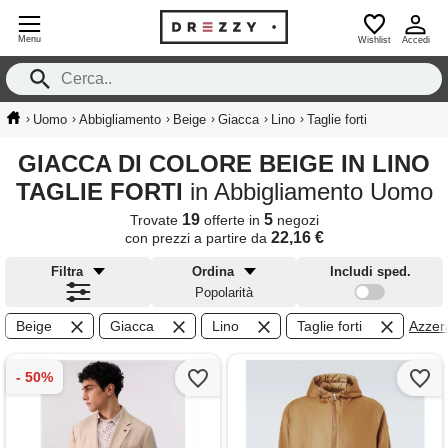
Menu
Wishlist
Accedi
›
›
›
›
›
›
Uomo
Abbigliamento
Beige
Giacca
Lino
Taglie forti
GIACCA DI COLORE BEIGE IN LINO
TAGLIE FORTI
in Abbigliamento Uomo
19
5
Trovate
offerte in
negozi
22,16 €
con prezzi a partire da
Filtra
Ordina
Includi sped.
Popolarità
Beige
Giacca
Lino
Taglie forti
Azzera 