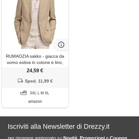
RUMAOZIA sakko - giacca da
uomo estiva in cotone e lino,
blazer sottile, giacca leggera,
24,59 €
con un bottone, adatta per
matrimonio, lavoro, tempo
Sped. 11,99 €
libero, abito quotidiano,
giacca estiva, o kaki, m
3XL L M XL
amazon
Iscriviti alla Newsletter di Drezzy.it
per rimanere aggiornato su
Novità
,
Promozioni
e
Coupon