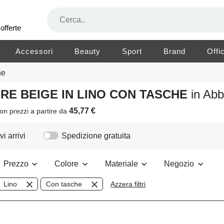
offerte
Accessori
Beauty
Sport
Brand
Offi
he
ORE BEIGE IN LINO CON TASCHE
in Ab
45,77 €
on prezzi a partire da
i arrivi
Spedizione gratuita
Prezzo
Colore
Materiale
Negozio
Lino
Con tasche
Azzera filtri