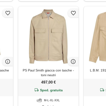
tasche
PS Paul Smith giacca con tasche -
L.B.M. 191
toni neutri
497,00 €
Sped. gratuita
M-L-XL-XXL