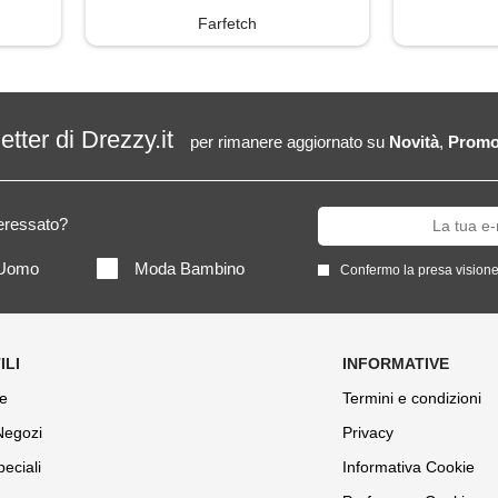
Farfetch
letter di Drezzy.it
per rimanere aggiornato su
Novità
,
Promo
teressato?
Uomo
Moda Bambino
Confermo la presa visione
e
Termini e condizioni
 Negozi
Privacy
peciali
Informativa Cookie