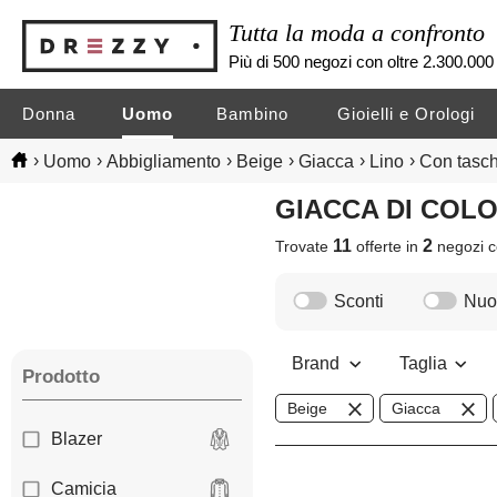
Tutta la moda a confronto
Più di 500 negozi con oltre 2.300.000 
Donna
Uomo
Bambino
Gioielli e Orologi
›
›
›
›
›
›
Uomo
Abbigliamento
Beige
Giacca
Lino
Con tasc
GIACCA DI COL
11
2
Trovate
offerte in
negozi
c
Sconti
Nuov
Brand
Taglia
Prodotto
Beige
Giacca
Blazer
Camicia