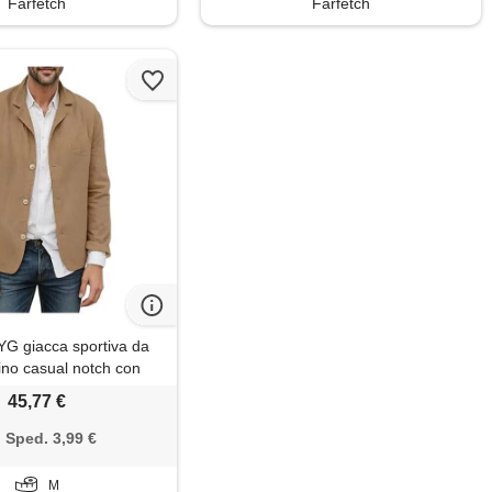
Farfetch
Farfetch
G giacca sportiva da
ino casual notch con
acca estiva leggera e
45,77 €
camicia esterna a taglio
on tasche per l'uso
Sped. 3,99 €
diano marrone m
M