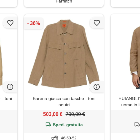
Farfetch
- toni
Barena giacca con tasche - toni
HUIANGLIY
neutri
uomo in l
bavero gi
503,00 €
790,00 €
traspirante 
largo c
Sped. gratuita
quoti
46-50-52