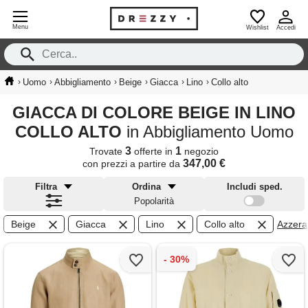
Menu
Wishlist
Accedi
›
›
›
›
›
›
Uomo
Abbigliamento
Beige
Giacca
Lino
Collo alto
GIACCA DI COLORE BEIGE IN LINO
COLLO ALTO
in Abbigliamento Uomo
3
1
Trovate
offerte in
negozio
347,00 €
con prezzi a partire da
Filtra
Ordina
Includi sped.
Popolarità
Beige
Giacca
Lino
Collo alto
Azzera f