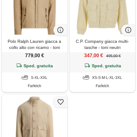
Polo Ralph Lauren giacca a
C.P. Company giacca multi-
collo alto con ricamo - toni
tasche - toni neutri
neutri
779,00 €
347,00 €
495,00 €
Sped. gratuita
Sped. gratuita
S-XL-XXL
XS-S-M-L-XL-3XL
Farfetch
Farfetch