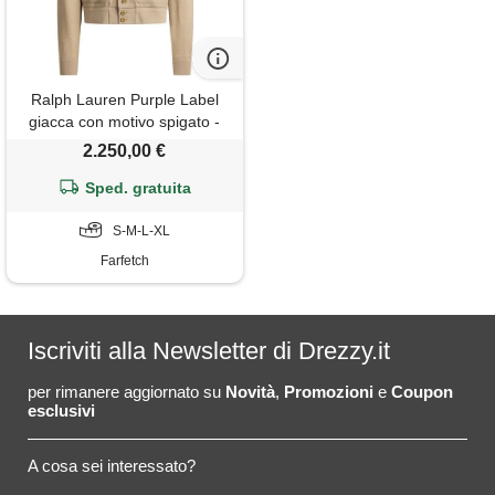
Ralph Lauren Purple Label
giacca con motivo spigato -
toni neutri
2.250,00 €
Sped. gratuita
S-M-L-XL
Farfetch
Iscriviti alla Newsletter di Drezzy.it
per rimanere aggiornato su
Novità
,
Promozioni
e
Coupon
esclusivi
A cosa sei interessato?