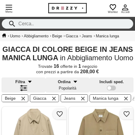
Menu
Wishlist
Accedi
›
›
›
›
›
›
Uomo
Abbigliamento
Beige
Giacca
Jeans
Manica lunga
GIACCA DI COLORE BEIGE IN JEANS
MANICA LUNGA
in Abbigliamento Uomo
16
1
Trovate
offerte in
negozio
208,00 €
con prezzi a partire da
Filtra
Ordina
Includi sped.
Popolarità
Beige
Giacca
Jeans
Manica lunga
A