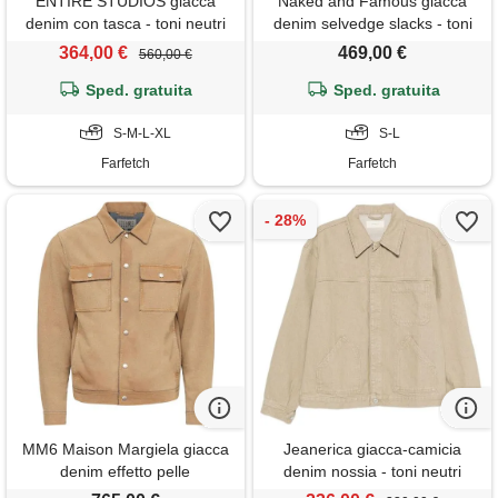
ENTIRE STUDIOS giacca
Naked and Famous giacca
denim con tasca - toni neutri
denim selvedge slacks - toni
neutri
364,00 €
469,00 €
560,00 €
Sped. gratuita
Sped. gratuita
S-M-L-XL
S-L
Farfetch
Farfetch
MM6 Maison Margiela giacca
Jeanerica giacca-camicia
denim effetto pelle
denim nossia - toni neutri
scamosciata - toni neutri