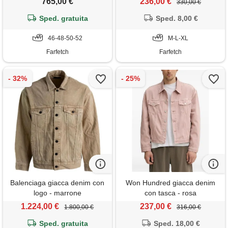
765,00 €
236,00 €
330,00 €
Sped. gratuita
Sped. 8,00 €
46-48-50-52
M-L-XL
Farfetch
Farfetch
Balenciaga giacca denim con
Won Hundred giacca denim
logo - marrone
con tasca - rosa
1.224,00 €
237,00 €
1.800,00 €
316,00 €
Sped. gratuita
Sped. 18,00 €