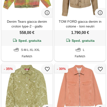
Denim Tears giacca denim
TOM FORD giacca denim in
croton type-2 - giallo
cotone - toni neutri
558,00 €
1.790,00 €
Sped. gratuita
Sped. gratuita
S-M-L-XL-XXL
L
Farfetch
Farfetch