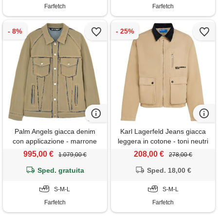
Farfetch
Farfetch
Palm Angels giacca denim
Karl Lagerfeld Jeans giacca
con applicazione - marrone
leggera in cotone - toni neutri
995,00 €
208,00 €
1.079,00 €
278,00 €
Sped. gratuita
Sped. 18,00 €
S-M-L
S-M-L
Farfetch
Farfetch