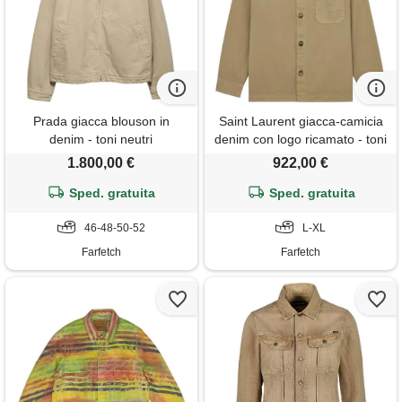
Prada giacca blouson in
Saint Laurent giacca-camicia
denim - toni neutri
denim con logo ricamato - toni
neutri
1.800,00 €
922,00 €
Sped. gratuita
Sped. gratuita
46-48-50-52
L-XL
Farfetch
Farfetch