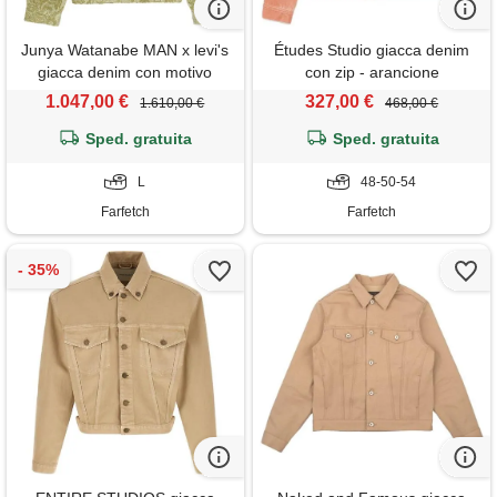
Junya Watanabe MAN x levi's
Études Studio giacca denim
giacca denim con motivo
con zip - arancione
damascato - verde
1.047,00 €
327,00 €
1.610,00 €
468,00 €
Sped. gratuita
Sped. gratuita
L
48-50-54
Farfetch
Farfetch