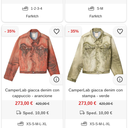
1-2-3-4
S-M
Farfetch
Farfetch
CamperLab giacca denim con
CamperLab giacca denim con
cappuccio - arancione
stampa - verde
273,00 €
273,00 €
420,00 €
420,00 €
Sped. 10,00 €
Sped. 10,00 €
XS-S-M-L-XL
XS-S-M-L-XL